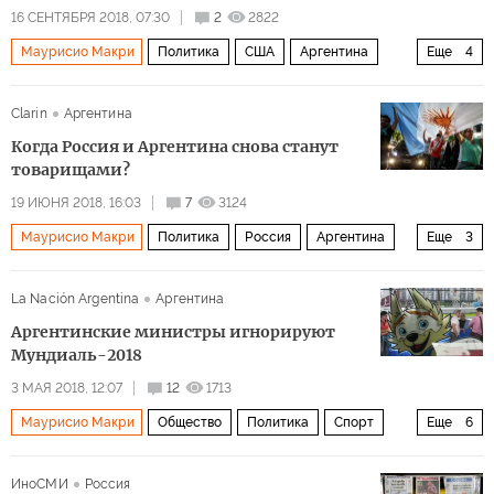
Жаир Болсонару
16 СЕНТЯБРЯ 2018, 07:30
2
2822
Маурисио Макри
Политика
США
Аргентина
Еще
4
Организация американских государств (ОАГ)
Дональд Трамп
НАТО
Атлантический Совет
Меркосур
неолиберализм
Clarin
Аргентина
награда
Когда Россия и Аргентина снова станут
товарищами?
19 ИЮНЯ 2018, 16:03
7
3124
Маурисио Макри
Политика
Россия
Аргентина
Еще
3
сотрудничество
сельское хозяйство
La Nación Argentina
Аргентина
железная дорога
Аргентинские министры игнорируют
Мундиаль-2018
3 МАЯ 2018, 12:07
12
1713
Маурисио Макри
Общество
Политика
Спорт
Еще
6
Россия
Аргентина
Биньямин Нетаньяху
ИноСМИ
Россия