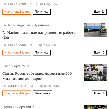
БРИКС
саммит G20 в Буэнос-Айресе
29 НОЯБРЯ 2018, 16:25
4
1357
Маурисио Макри
Политика
Еще
11
Новая жизнь в Латинской Америке
Россия
США
La Nación Argentina
Аргентина
Латинская Америка
Аргентина
Дональд Трамп
La Nación: главные направления работы
Жаир Болсонару
ЕС
НАТО
G20
саммит
G20
29 НОЯБРЯ 2018, 12:41
7
968
Маурисио Макри
Политика
Еще
8
Новая жизнь в Латинской Америке
Мексика
Clarin
Аргентина
Аргентина
Си Цзиньпин
Дональд Трамп
G20
Clarín: Россия обещает Аргентине 200
саммит
Саммит G20 в Буэнос-Айресе
миллионов долларов
20 НОЯБРЯ 2018, 13:02
5
2630
Маурисио Макри
Экономика
Еще
7
Новая жизнь в Латинской Америке
Россия
Pagina 12
Аргентина