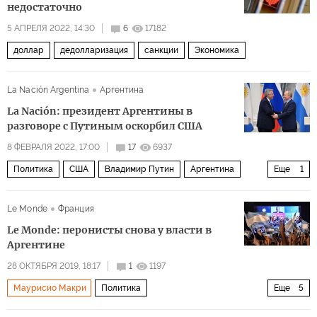
недостаточно
5 АПРЕЛЯ 2022, 14:30
6
17182
доллар
дедолларизация
санкции
Экономика
La Nación Argentina
Аргентина
La Nación: президент Аргентины в
разговоре с Путиным оскорбил США
8 ФЕВРАЛЯ 2022, 17:00
17
6937
Политика
США
Владимир Путин
Аргентина
Еще
1
встреча
Le Monde
Франция
Le Monde: перонисты снова у власти в
Аргентине
28 ОКТЯБРЯ 2019, 18:17
1
1197
Маурисио Макри
Политика
Еще
5
Новая жизнь в Латинской Америке
Аргентина