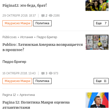
Аргентина
Владимир Путин
G20
Página12: это беда, брат!
Трансмашхолдинг
инвестиции
29 ОКТЯБРЯ 2018, 18:37
2
2186
Маурисио Макри
Политика
Еще
7
Новая жизнь в Латинской Америке
Бразилия
Público.es
Испания
Педро Бригер
Дилма Русеф
Луис Инасиу Лула да Силва
Publico: Латинская Америка возвращается
Жаир Болсонару
выборы
итоги
в прошлое?
Педро Бригер
16 ОКТЯБРЯ 2018, 13:40
3
973
Маурисио Макри
Политика
Еще
11
Новая жизнь в Латинской Америке
США
Pagina 12
Аргентина
Латинская Америка
Аргентина
Рафаэль Корреа
Pagina 12: Политика Макри оценена
Дилма Русеф
Луис Инасиу Лула да Силва
атлантистами