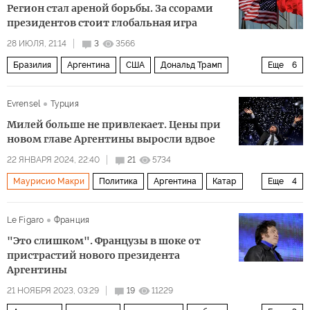
Регион стал ареной борьбы. За ссорами
президентов стоит глобальная игра
28 ИЮЛЯ, 21:14
3
3566
Бразилия
Аргентина
США
Дональд Трамп
Еще
6
Жаир Болсонару
ФИФА
"Голос"
ООН
Evrensel
Турция
Политика
Клаудио Тапиа
Милей больше не привлекает. Цены при
новом главе Аргентины выросли вдвое
22 ЯНВАРЯ 2024, 22:40
21
5734
Маурисио Макри
Политика
Аргентина
Катар
Еще
4
Саудовская Аравия
Илон Маск
Le Figaro
Франция
Альберто Фернандес
МВФ
"Это слишком". Французы в шоке от
пристрастий нового президента
Аргентины
21 НОЯБРЯ 2023, 03:29
19
11229