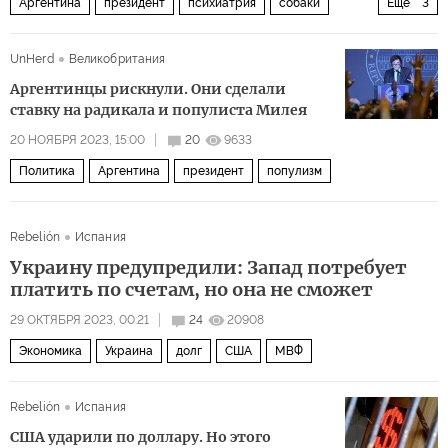
Аргентина
президент
психиатрия
собаки
Еще
3
опасность
Политика
Комментарии читателей
UnHerd
Великобритания
Аргентинцы рискнули. Они сделали
ставку на радикала и популиста Милея
20 НОЯБРЯ 2023, 15:00
20
9633
Политика
Аргентина
президент
популизм
Rebelión
Испания
Украину предупредили: Запад потребует
платить по счетам, но она не сможет
29 ОКТЯБРЯ 2023, 00:21
24
20908
Экономика
Украина
долг
США
МВФ
Rebelión
Испания
США ударили по доллару. Но этого