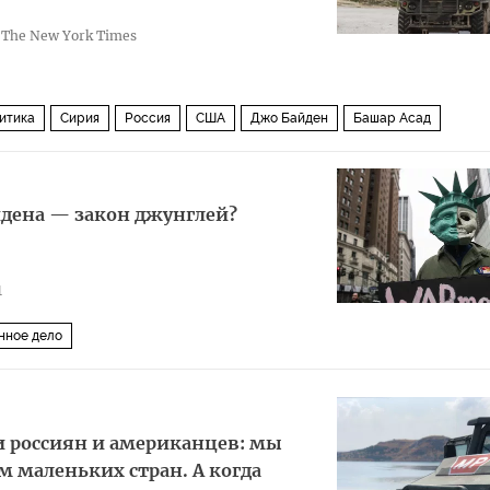
The New York Times
итика
Сирия
Россия
США
Джо Байден
Башар Асад
гуманитарный коридор
айдена — закон джунглей?
1
нное дело
и россиян и американцев: мы
м маленьких стран. А когда