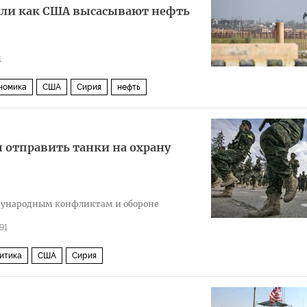
 или как США высасывают нефть
1
номика
США
Сирия
нефть
 отправить танки на охрану
дународным конфликтам и обороне
91
итика
США
Сирия