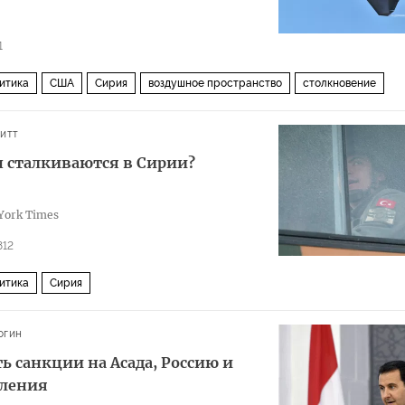
1
итика
США
Сирия
воздушное пространство
столкновение
итт
н сталкиваются в Сирии?
ork Times
812
итика
Сирия
огин
 санкции на Асада, Россию и
пления