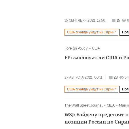
15 СЕНТЯБРЯ 2021, 12:56
15
6
США правда уйдут из Сирии?
Пол
Джо Байден
ИГИЛ
вывод войс
Foreign Policy
США
FP: заключат ли США и Ро
27 АВГУСТА 2021, 00:11
23
54
США правда уйдут из Сирии?
Пол
Джо Байден
The Wall Street Journal
США
Майкл
WSJ: Байдену предстоят 
позиции России по Сири