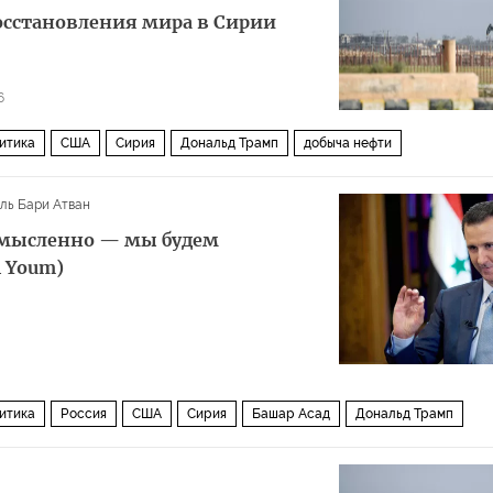
восстановления мира в Сирии
6
итика
США
Сирия
Дональд Трамп
добыча нефти
ль Бари Атван
ссмысленно — мы будем
l Youm)
итика
Россия
США
Сирия
Башар Асад
Дональд Трамп