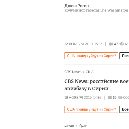
Джош Рогин
колумнист газеты The Washington 
12 ДЕКАБРЯ 2019, 15:35
47
12
США правда уйдут из Сирии?
Пол
CBS News
США
CBS News: российские в
авиабазу в Сирии
18 НОЯБРЯ 2019, 14:35
19
60
США правда уйдут из Сирии?
Вое
Операция России в Сирии
Javan
Иран