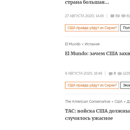
страна большая...
27 АВГУСТА 2020, 14:45
59
8
США правда уйдут из Сирии?
Пол
El Mundo
Испания
El Mundo: зачем США за
9 АВГУСТА 2020, 16:49
8
122
США правда уйдут из Сирии?
Эко
The American Conservative
США
Д
TAC: войска США должны 
случилось ужасное