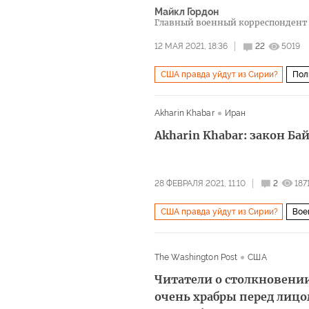
Майкл Гордон
Главный военный корреспондент 
12 МАЯ 2021, 18:36
22
5019
США правда уйдут из Сирии?
Пол
Совет Безопасности ООН (Совбез)
Akharin Khabar
Иран
Akharin Khabar: закон Б
28 ФЕВРАЛЯ 2021, 11:10
2
187
США правда уйдут из Сирии?
Вое
The Washington Post
США
Читатели о столкновени
очень храбры перед лицо