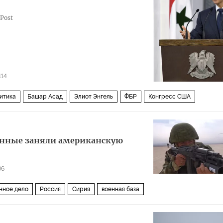
Post
114
итика
Башар Асад
Элиот Энгель
ФБР
Конгресс США
оенные заняли американскую
86
нное дело
Россия
Сирия
военная база