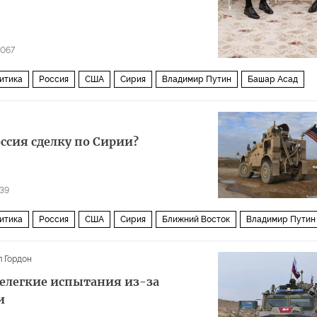
067
итика
Россия
США
Сирия
Владимир Путин
Башар Асад
к
ссия сделку по Сирии?
39
итика
Россия
США
Сирия
Ближний Восток
Владимир Путин
 Гордон
нелегкие испытания из-за
и