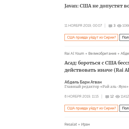
Javan: США не допустят 
11 НОЯБРЯ 2019, 00:07
3
106
США правда уйдут из Сирии?
Пол
Rai Al Youm
Великобритания
Абде
Асад: бороться с США бе
действовать иначе (Rai A
Абдель Бари Атван
Главный редактор «Рай аль-Яум»
8 НОЯБРЯ 2019, 11:15
12
11412
США правда уйдут из Сирии?
Пол
нефть
газовая война
Resalat
Иран