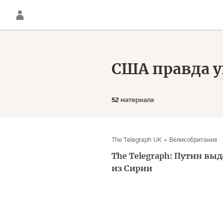
США правда у
52
материала
The Telegraph UK
Великобритания
The Telegraph: Путин вы
из Сирии