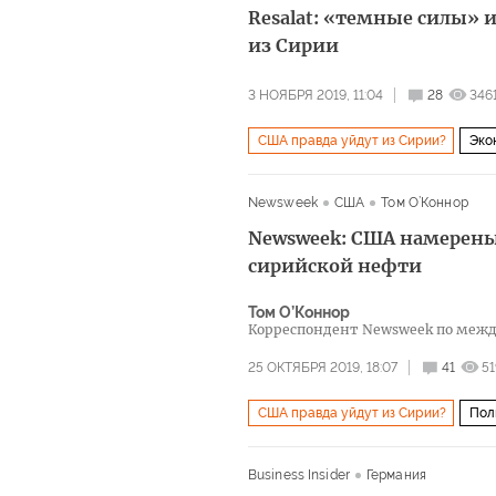
Resalat: «темные силы»
из Сирии
3 НОЯБРЯ 2019, 11:04
28
346
США правда уйдут из Сирии?
Эко
Newsweek
США
Том О’Коннор
Newsweek: США намерены
сирийской нефти
Том О’Коннор
Корреспондент Newsweek по меж
25 ОКТЯБРЯ 2019, 18:07
41
51
США правда уйдут из Сирии?
Пол
Business Insider
Германия