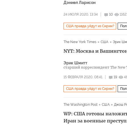
Дэниел Ларисон
24 ИЮЛЯ 2020, 13:34
10
1162
США правда уйдут из Сирии?
Пол
авиасообщение
The New York Times
США
Эрик Шм
NYT: Москва и Вашингто
Эрик Шмитт
старший корреспондент The New Y
15 ФЕВРАЛЯ 2020, 08:41
19
4
США правда уйдут из Сирии?
Пол
The Washington Post
США
Джош Р
WP: США готовы наложить
Иран за военные престу