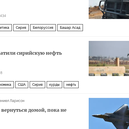
1434
итика
Сирия
Белоруссия
Башар Асад
хватили сирийскую нефть
58
номика
США
Сирия
курды
нефть
эниел Ларисон
вернуться домой, пока не