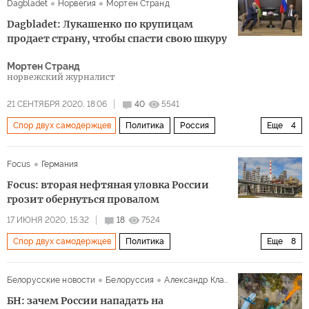
Dagbladet
Норвегия
Мортен Странд
промышленность
Dagbladet: Лукашенко по крупицам
продает страну, чтобы спасти свою шкуру
Мортен Странд
норвежский журналист
21 СЕНТЯБРЯ 2020, 18:06
40
5541
Спор двух самодержцев
Политика
Россия
Еще
4
Белоруссия
Владимир Путин
Focus
Германия
Александр Лукашенко
Тревожная белорусская осень
Focus: вторая нефтяная уловка России
грозит обернуться провалом
17 ИЮНЯ 2020, 15:32
18
7524
Спор двух самодержцев
Политика
Еще
8
Что происходит с ценами на нефть?
Россия
США
Белорусские новости
Белоруссия
Александр Класковский
Белоруссия
Саудовская Аравия
Владимир Путин
БН: зачем России нападать на