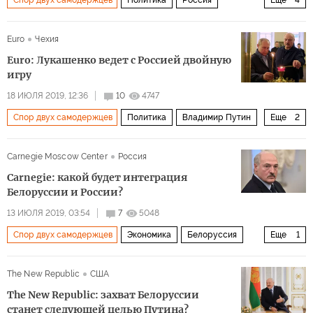
Спор двух самодержцев
Политика
Россия
Еще
4
Европа
Белоруссия
Александр Лукашенко
ЕС
Euro
Чехия
Euro: Лукашенко ведет с Россией двойную
игру
18 ИЮЛЯ 2019, 12:36
10
4747
Спор двух самодержцев
Политика
Владимир Путин
Еще
2
Александр Лукашенко
интеграция
Carnegie Moscow Center
Россия
Carnegie: какой будет интеграция
Белоруссии и России?
13 ИЮЛЯ 2019, 03:54
7
5048
Спор двух самодержцев
Экономика
Белоруссия
Еще
1
Россия
The New Republic
США
The New Republic: захват Белоруссии
станет следующей целью Путина?