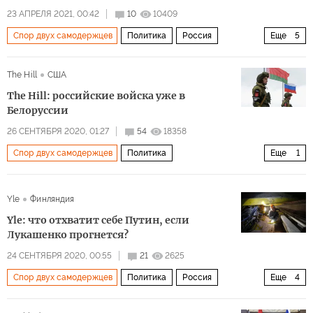
23 АПРЕЛЯ 2021, 00:42
10
10409
Спор двух самодержцев
Политика
Россия
Еще
5
Белоруссия
Украина
Калининград
The Hill
США
Сувалкский коридор
Александр Лукашенко
The Hill: российские войска уже в
Белоруссии
26 СЕНТЯБРЯ 2020, 01:27
54
18358
Спор двух самодержцев
Политика
Еще
1
захват Белоруссии
Yle
Финляндия
Yle: что отхватит себе Путин, если
Лукашенко прогнется?
24 СЕНТЯБРЯ 2020, 00:55
21
2625
Спор двух самодержцев
Политика
Россия
Еще
4
Белоруссия
Беларуськалий
Белтрансгаз