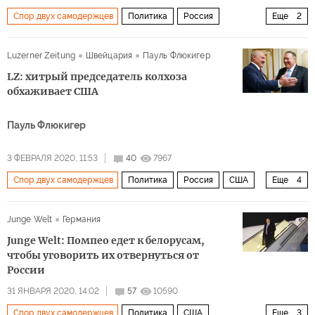
Спор двух самодержцев
Политика
Россия
Еще
2
Белоруссия
Александр Лукашевич
Luzerner Zeitung
Швейцария
Пауль Флюкигер
LZ: хитрый председатель колхоза
обхаживает США
Пауль Флюкигер
3 ФЕВРАЛЯ 2020, 11:53
40
7967
Спор двух самодержцев
Политика
Россия
США
Еще
4
Белоруссия
Александр Лукашенко
Майк Помпео
Junge Welt
Германия
нефть
Junge Welt: Помпео едет к белорусам,
чтобы уговорить их отвернуться от
России
31 ЯНВАРЯ 2020, 14:02
57
10590
Спор двух самодержцев
Политика
США
Еще
3