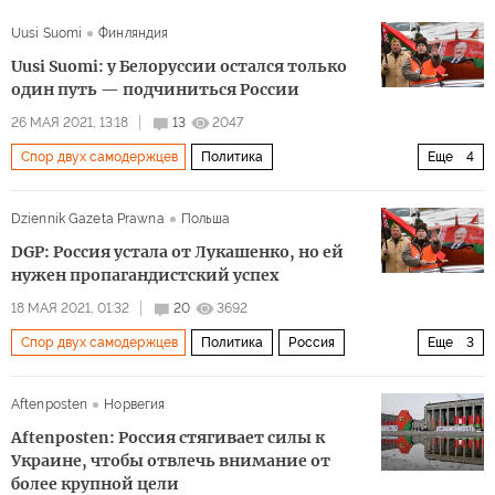
Uusi Suomi
Финляндия
Uusi Suomi: у Белоруссии остался только
один путь — подчиниться России
26 МАЯ 2021, 13:18
13
2047
Спор двух самодержцев
Политика
Еще
4
Инцидент с самолетом в Белоруссии
Белоруссия
Dziennik Gazeta Prawna
Польша
Россия
Александр Лукашенко
DGP: Россия устала от Лукашенко, но ей
нужен пропагандистский успех
18 МАЯ 2021, 01:32
20
3692
Спор двух самодержцев
Политика
Россия
Еще
3
Польша
Белоруссия
Александр Лукашенко
Aftenposten
Норвегия
Aftenposten: Россия стягивает силы к
Украине, чтобы отвлечь внимание от
более крупной цели