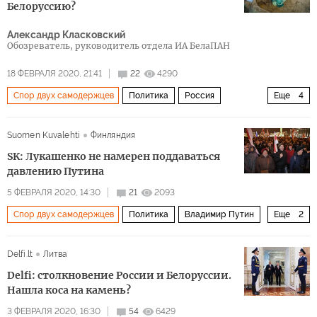
Александр Лукашенко
нефть
Белоруссию?
Александр Класковский
Обозреватель, руководитель отдела ИА БелаПАН
18 ФЕВРАЛЯ 2020, 21:41
22
4290
Спор двух самодержцев
Политика
Россия
Еще
4
Белоруссия
Украина
Александр Лукашенко
Suomen Kuvalehti
Финляндия
Вадим Пристайко
SK: Лукашенко не намерен поддаваться
давлению Путина
5 ФЕВРАЛЯ 2020, 14:30
21
2093
Спор двух самодержцев
Политика
Владимир Путин
Еще
2
Александр Лукашенко
союзное государство
Delfi.lt
Литва
Delfi: столкновение России и Белоруссии.
Нашла коса на камень?
3 ФЕВРАЛЯ 2020, 16:30
54
6429