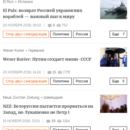
El Pais
Испания
Александр Лукашенко
Союзное государство
El País: возврат Россией украинских
годовщина
кораблей — важный шаг к миру
20 НОЯБРЯ 2019, 16:02
9
752
Спор двух самодержцев
Политика
Россия
Еще
7
Франция
Германия
Украина
Владимир Путин
Weser Kurier
Германия
Эммануэль Макрон
Владимир Зеленский
Weser Kurier: Путин создает мини-СССР
переговоры
20 НОЯБРЯ 2019, 14:24
15
1778
Спор двух самодержцев
Политика
Россия
Еще
5
Белоруссия
Владимир Путин
Дмитрий Медведев
Neue Zürcher Zeitung
Швейцария
Александр Лукашенко
Союзное государство
NZZ: Белоруссия пытается прорваться на
Запад, но Лукашенко не Петр I
15 НОЯБРЯ 2019, 01:51
39
3164