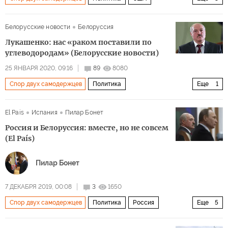
Белоруссия
Александр Лукашенко
Майк Помпео
Белорусские новости
Белоруссия
Лукашенко: нас «раком поставили по
углеводородам» (Белорусские новости)
25 ЯНВАРЯ 2020, 09:16
89
8080
Спор двух самодержцев
Политика
Еще
1
Александр Лукашенко
El Pais
Испания
Пилар Бонет
Россия и Белоруссия: вместе, но не совсем
(El País)
Пилар Бонет
7 ДЕКАБРЯ 2019, 00:08
3
1650
Спор двух самодержцев
Политика
Россия
Еще
5
Белоруссия
Владимир Путин