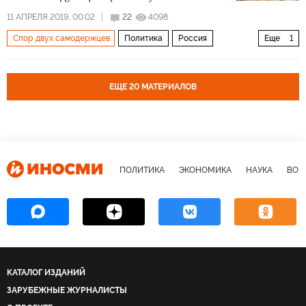
11 АПРЕЛЯ 2019, 00:02
22
4098
Спор двух самодержцев
Политика
Россия
Еще
1
Белоруссия
ЕЩЕ 20 МАТЕРИАЛОВ
ПОЛИТИКА
ЭКОНОМИКА
НАУКА
ВОЕ
КАТАЛОГ ИЗДАНИЙ
ЗАРУБЕЖНЫЕ ЖУРНАЛИСТЫ