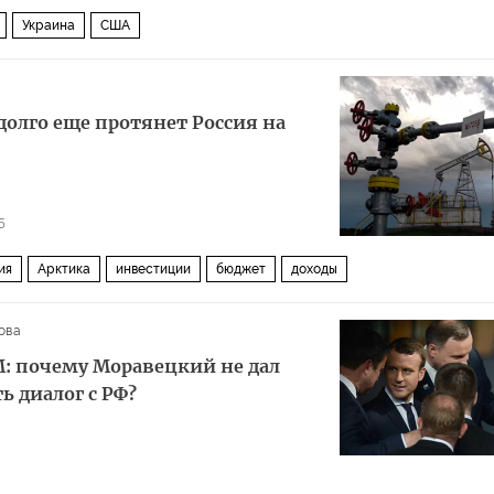
Украина
США
 долго еще протянет Россия на
5
ия
Арктика
инвестиции
бюджет
доходы
ова
М: почему Моравецкий не дал
ь диалог с РФ?