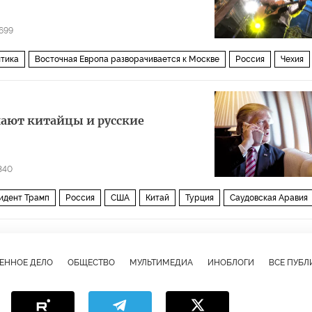
699
тика
Восточная Европа разворачивается к Москве
Россия
Чехия
адимир Путин
Милош Земан
Вацлав Клаус
Радек Вондрачек
ЭС «Дукованы
музыкант
медаль
российское влияние
выгода
шают китайцы и русские
340
идент Трамп
Россия
США
Китай
Турция
Саудовская Аравия
Барак Обама
Си Цзиньпин
Владимир Путин
Дональд Трамп
н
Эдвард Сноуден
Джамаль Хашогги
ЦРУ
АНБ
ЕННОЕ ДЕЛО
ОБЩЕСТВО
МУЛЬТИМЕДИА
ИНОБЛОГИ
ВСЕ ПУБ
Apple
Twitter
шпионаж
спецслужбы
прослушка
китайцы