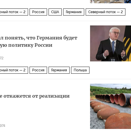
рный поток — 2
Россия
США
Германия
Северный поток — 2
ие
ал понять, что Германия будет
кую политику России
72
рный поток — 2
Россия
Германия
Польша
рая мировая война
Северный поток — 2
жертвы
компенсация
не откажется от реализации
974