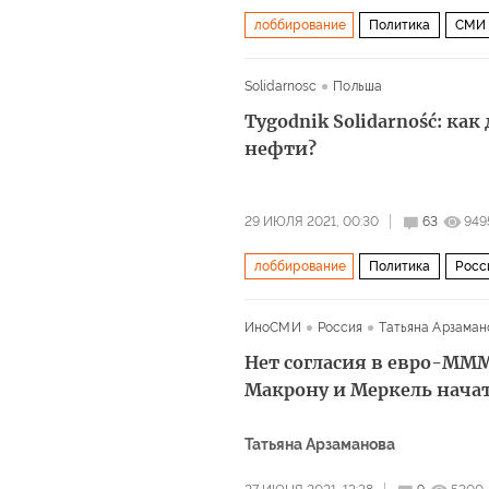
лоббирование
Политика
СМИ
Solidarnosc
Польша
Tygodnik Solidarność: как
нефти?
29 ИЮЛЯ 2021, 00:30
63
949
лоббирование
Политика
Росс
месторождение нефти
ИноСМИ
Россия
Татьяна Арзаман
Нет согласия в евро-ММ
Макрону и Меркель начат
Татьяна Арзаманова