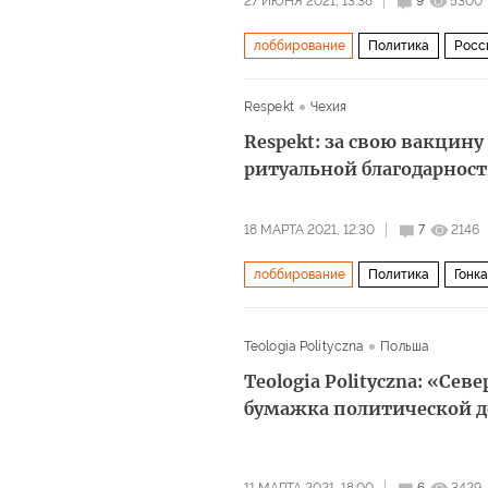
27 ИЮНЯ 2021, 13:38
9
5300
лоббирование
Политика
Росс
Владимир Путин
Ангела Меркел
Respekt
Чехия
Северный поток — 2
агрессия
Respekt: за свою вакцину
ритуальной благодарнос
18 МАРТА 2021, 12:30
7
2146
лоббирование
Политика
Гонка
провокация
Teologia Polityczna
Польша
Teologia Polityczna: «Се
бумажка политической д