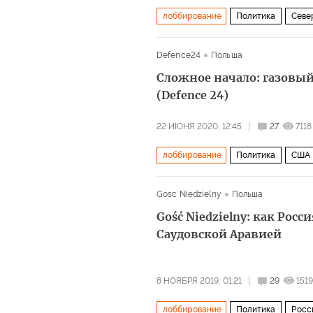
лоббирование
Политика
Севе
интересы
позиция
Defence24
Польша
Сложное начало: газовы
(Defence 24)
22 ИЮНЯ 2020, 12:45
27
7118
лоббирование
Политика
США
инфраструктура
СПГ
Gosc Niedzielny
Польша
Gość Niedzielny: как Рос
Саудовской Аравией
8 НОЯБРЯ 2019, 01:21
29
1519
лоббирование
Политика
Росс