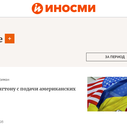
е
ЗА ПЕРИОД
риман
гтону с подачи американских
98