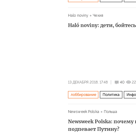
агентура
сланцевый газ
удоб
Halo noviny
Чехия
Haló noviny: дети, бойтес
13 ДЕКАБРЯ 2018, 17:48
40
22
лоббирование
Политика
Инфо
Алмаз-Антей
Lockheed Martin
Newsweek Polska
Польша
Boeing
BAE Systems
оружие
Newsweek Polska: почем
подпевает Путину?