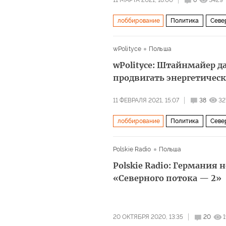
11 МАРТА 2021, 18:00
6
3429
лоббирование
Политика
Севе
интересы
альянс
блокирован
wPolityce
Польша
wPolityce: Штайнмайер д
продвигать энергетичес
11 ФЕВРАЛЯ 2021, 15:07
38
32
лоббирование
Политика
Севе
Франк-Вальтер Штайнмайер
Вто
Polskie Radio
Польша
ложь
Polskie Radio: Германия 
«Северного потока — 2»
20 ОКТЯБРЯ 2020, 13:35
20
1