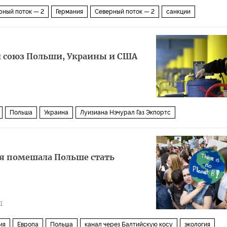
рный поток — 2
Германия
Северный поток — 2
санкции
й союз Польши, Украины и США
Польша
Украина
Луизиана Нэчурал Газ Экпортс
сия помешала Польше стать
1
ия
Европа
Польша
канал через Балтийскую косу
экология