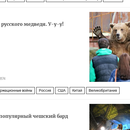
рения
ь русского медведя. У-у-у!
874
рмационные войны
Россия
США
Китай
Великобритания
Raytheon
Международный институт исследований проблем мира (SIPRI)
продажа
устрашение
у популярный чешский бард