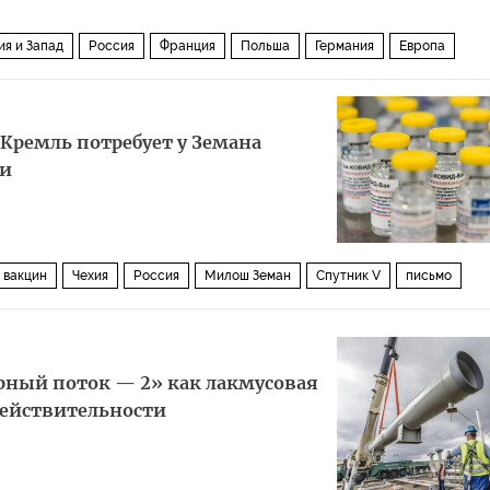
ия и Запад
Россия
Франция
Польша
Германия
Европа
ь
Эммануэль Макрон
Джо Байден
Матеуш Моравецкий
НАТО
диалог
русофобия
саммит
лоббизм
провал
 Кремль потребует у Земана
ти
 вакцин
Чехия
Россия
Милош Земан
Спутник V
письмо
верный поток — 2» как лакмусовая
ействительности