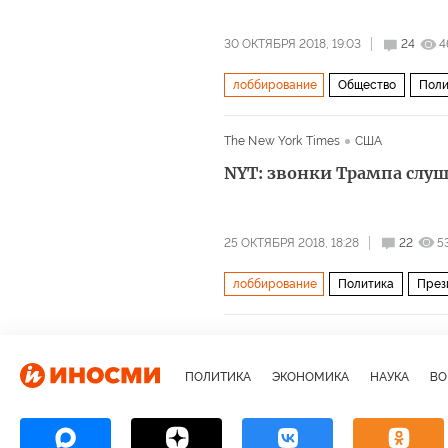
30 ОКТЯБРЯ 2018, 19:03
24
4
лоббирование
Общество
Поли
Польша
Яромир Ногавица
Вл
The New York Times
США
Томио Окамура
ЕС
НАТО
А
NYT: звонки Трампа слу
25 ОКТЯБРЯ 2018, 18:28
22
5
лоббирование
Политика
През
Израиль
Стамбул
Флорида
Ангела Меркель
Хиллари Клинто
ПОЛИТИКА
ЭКОНОМИКА
НАУКА
ВО
Демократическая партия
Google