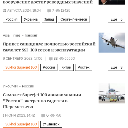
вооружение достиг рекордных значений
21 АВГУСТА 2024, 19:04
7
12428
Россия
Украина
Запад
Сергей Чемезов
Еще
5
Владимир Путин
Ростех
ЕС
США
Asia Times
Гонконг
Президент Путин
Привет санкциям: полностью российский
самолет SSJ-100 готов к эксплуатации
9 СЕНТЯБРЯ 2023, 17:06
33
55580
Sukhoi Superjet 100
Россия
Китай
Ростех
Еще
3
самолет
импортозамещение
Политика
ИноСМИ
Россия
Самолет Superjet 100 авиакомпании
"Россия" экстренно садится в
Шереметьево
1 ИЮНЯ 2023, 14:42
0
756
Sukhoi Superjet 100
Ульяновск