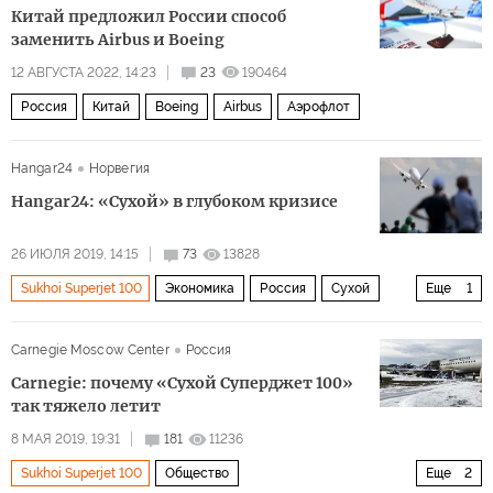
Китай предложил России способ
заменить Airbus и Boeing
12 АВГУСТА 2022, 14:23
23
190464
Россия
Китай
Boeing
Airbus
Аэрофлот
Hangar24
Норвегия
Hangar24: «Сухой» в глубоком кризисе
26 ИЮЛЯ 2019, 14:15
73
13828
Sukhoi Superjet 100
Экономика
Россия
Сухой
Еще
1
самолеты
Carnegie Moscow Center
Россия
Carnegie: почему «Сухой Суперджет 100»
так тяжело летит
8 МАЯ 2019, 19:31
181
11236
Sukhoi Superjet 100
Общество
Еще
2