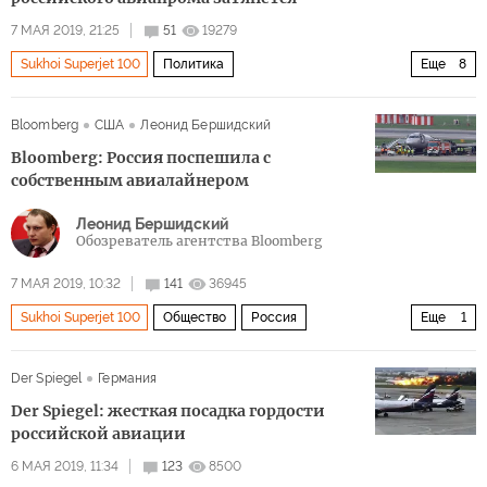
7 МАЯ 2019, 21:25
51
19279
Sukhoi Superjet 100
Политика
Еще
8
Авария Sukhoi Superjet 100 в Шереметьево
Россия
Bloomberg
США
Леонид Бершидский
санкции
политика
амбиции
Bloomberg: Россия поспешила с
гражданская авиация
имидж
авария
собственным авиалайнером
Леонид Бершидский
Обозреватель агентства Bloomberg
7 МАЯ 2019, 10:32
141
36945
Sukhoi Superjet 100
Общество
Россия
Еще
1
Авария Sukhoi Superjet 100 в Шереметьево
Der Spiegel
Германия
Der Spiegel: жесткая посадка гордости
российской авиации
6 МАЯ 2019, 11:34
123
8500