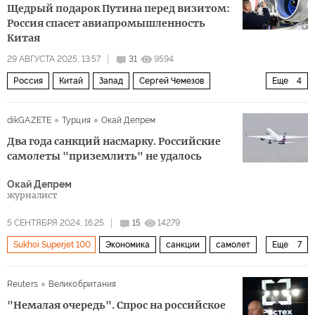
Щедрый подарок Путина перед визитом:
Россия спасет авиапромышленность
Китая
29 АВГУСТА 2025, 13:57
31
9594
Россия
Китай
Запад
Сергей Чемезов
Еще
4
Владимир Путин
Ростех
МС-21
Политика
dikGAZETE
Турция
Окай Депрем
Два года санкций насмарку. Российские
самолеты "приземлить" не удалось
Окай Депрем
журналист
5 СЕНТЯБРЯ 2024, 16:25
15
14279
Sukhoi Superjet 100
Экономика
санкции
самолет
Еще
7
Россия
Запад
Москва
Boeing
Airbus
МС-21
Reuters
Великобритания
Bombardier
"Немалая очередь". Спрос на российское