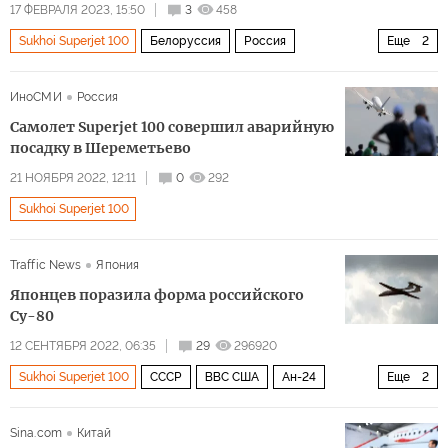
17 ФЕВРАЛЯ 2023, 15:50
3
458
Sukhoi Superjet 100
Белоруссия
Россия
Еще
2
Александр Лукашенко
Владимир Путин
ИноСМИ
Россия
Самолет Superjet 100 совершил аварийную
посадку в Шереметьево
21 НОЯБРЯ 2022, 12:11
0
292
Sukhoi Superjet 100
Traffic News
Япония
Японцев поразила форма российского
Су-80
12 СЕНТЯБРЯ 2022, 06:35
29
296920
Sukhoi Superjet 100
СССР
ВВС США
Ан-24
Еще
2
Су-27
Общество
Sina.com
Китай