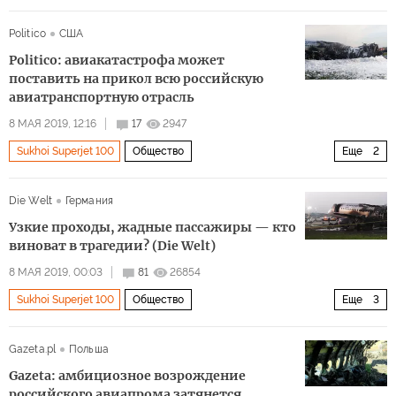
Авария Sukhoi Superjet 100 в Шереметьево
Россия
Politico
США
Politico: авиакатастрофа может
поставить на прикол всю российскую
авиатранспортную отрасль
8 МАЯ 2019, 12:16
17
2947
Sukhoi Superjet 100
Общество
Еще
2
Авария Sukhoi Superjet 100 в Шереметьево
Россия
Die Welt
Германия
Узкие проходы, жадные пассажиры — кто
виноват в трагедии? (Die Welt)
8 МАЯ 2019, 00:03
81
26854
Sukhoi Superjet 100
Общество
Еще
3
Авария Sukhoi Superjet 100 в Шереметьево
Россия
Gazeta.pl
Польша
авиакатастрофа
Gazeta: амбициозное возрождение
российского авиапрома затянется