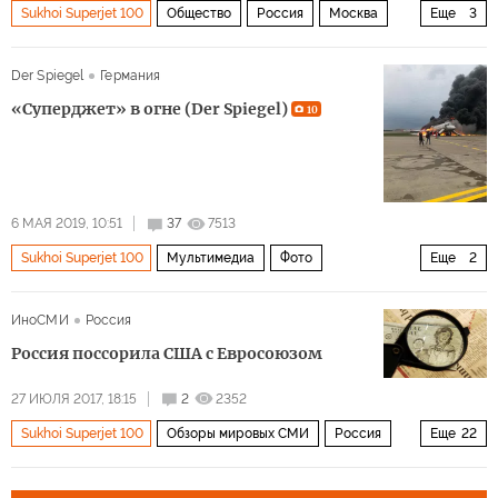
Sukhoi Superjet 100
Общество
Россия
Москва
Еще
3
авария
авиакатастрофа
Der Spiegel
Германия
Авария Sukhoi Superjet 100 в Шереметьево
«Суперджет» в огне (Der Spiegel)
10
6 МАЯ 2019, 10:51
37
7513
Sukhoi Superjet 100
Мультимедиа
Фото
Еще
2
фотолента
Авария Sukhoi Superjet 100 в Шереметьево
ИноСМИ
Россия
Россия поссорила США с Евросоюзом
27 ИЮЛЯ 2017, 18:15
2
2352
Sukhoi Superjet 100
Обзоры мировых СМИ
Россия
Еще
22
Иран
КНДР
США
СССР
Арктика