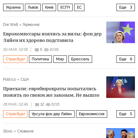
Украина
Львов
Киев
ЕСПЧ
ЕС
Еще
3
Еврокомиссия
Политика
ЛГБТ
Die Welt
Германия
Еврокомиссары взялись за вилы: фон дер
Ляйен их здорово подставила
30 МАЯ, 02:18
5
4038
Страсбург
Политика
Мир
Брюссель
Еще
6
Люксембург
Урсула фон дер Ляйен
Еврокомиссия
Politico
США
BMW
Европейский парламент
ЕС
Приехали: евробюрократы попытались
пожить по своим же законам. Не вышло
28 МАЯ, 02:46
12
8218
Страсбург
Урсула фон дер Ляйен
Еврокомиссия
Еще
5
Политика
Брюссель
Зеленые
Европарламент
Slovo
Словакия
BMW