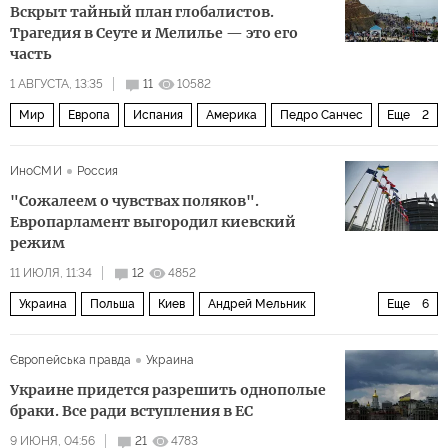
Вскрыт тайный план глобалистов.
Трагедия в Сеуте и Мелилье — это его
часть
1 АВГУСТА, 13:35
11
10582
Мир
Европа
Испания
Америка
Педро Санчес
Еще
2
ЕС
Европейский парламент
ИноСМИ
Россия
"Сожалеем о чувствах поляков".
Европарламент выгородил киевский
режим
11 ИЮЛЯ, 11:34
12
4852
Украина
Польша
Киев
Андрей Мельник
Еще
6
Степан Бандера
Кароль Навроцкий
Европарламент
Європейська правда
Украина
НАТО
ЕС
Политика
Украине придется разрешить однополые
браки. Все ради вступления в ЕС
9 ИЮНЯ, 04:56
21
4783