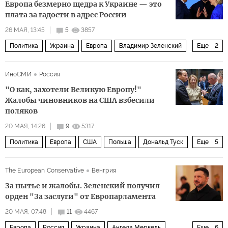
Европа безмерно щедра к Украине — это
плата за гадости в адрес России
26 МАЯ, 13:45
5
3857
Политика
Украина
Европа
Владимир Зеленский
Еще
2
Андрей Ермак
Европейский парламент
ИноСМИ
Россия
"О как, захотели Великую Европу!"
Жалобы чиновников на США взбесили
поляков
20 МАЯ, 14:26
9
5317
Политика
Европа
США
Польша
Дональд Туск
Еще
5
Кая Каллас
Дональд Трамп
Европарламент
The European Conservative
Венгрия
Пентагон
ЕС
За нытье и жалобы. Зеленский получил
орден "За заслуги" от Европарламента
20 МАЯ, 07:48
11
4467
Европа
Россия
Украина
Ангела Меркель
Еще
6