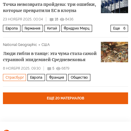
Точка невозврата пройдена: три ошибки,
которые превратили ЕС в клоуна
23 НОЯБРЯ 2025, 00:04
18
8436
Европа
Германия
Китай
Фридрих Мерц
Еще
6
Анналена Бербок
Дональд Трамп
National Geographic
США
Европейский парламент
ЕС
Еврокомиссия
Люди гибли в танце: эта чума стала самой
Экономика
странной эпидемией Средневековья
8 НОЯБРЯ 2025, 09:30
5
6879
Страсбург
Европа
Франция
Общество
ЕЩЕ 20 МАТЕРИАЛОВ