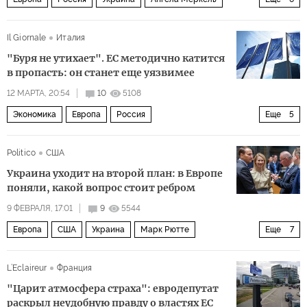
Владимир Зеленский
Эрнест Ренан
Il Giornale
Италия
Европейский парламент
ЕС
Европарламент
"Буря не утихает". ЕС методично катится
Политика
в пропасть: он станет еще уязвимее
12 МАРТА, 20:54
10
5108
Экономика
Европа
Россия
Еще
5
Урсула фон дер Ляйен
Иран
Еврокомиссия
Politico
США
Европейская комиссия
Европарламент
Украина уходит на второй план: в Европе
поняли, какой вопрос стоит ребром
9 ФЕВРАЛЯ, 17:01
9
5544
Европа
США
Украина
Марк Рютте
Еще
7
Урсула фон дер Ляйен
Марио Драги
ЕС
L’Eclaireur
Франция
Европарламент
Европейский парламент
Политика
"Царит атмосфера страха": евродепутат
Кая Каллас
раскрыл неудобную правду о властях ЕС