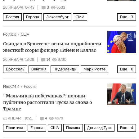
28 ЯНВАРЯ, 07:43
3
6533
Россия
Европа
Люксембург
СМИ
Еще
3
Европейский парламент
ЕС
Политика
Politico
США
Скандал в Брюсселе: вспыли подробности
жесткой ссоры фон дер Ляйен и Каллас
26 ЯНВАРЯ, 13:08
14
9780
Брюссель
Венгрия
Нидерланды
Марк Рютте
Еще
6
Кая Каллас
Урсула фон дер Ляйен
ЕС
НАТО
ИноСМИ
Россия
Еврокомиссия
Политика
"Мальчик на побегушках": поляки
публично растоптали Туска за слова о
Трампе
21 ЯНВАРЯ, 18:21
4
4678
Политика
Европа
США
Польша
Дональд Туск
Еще
4
ЕС
СМИ
Зеленые
Гренландия