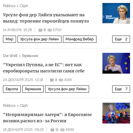
Politico
США
Урсуле фон дер Ляйен указывают на
выход: терпение европейцев лопнуло
14 ЯНВАРЯ, 16:28
8
6700
Мир
Урсула фон дер Ляйен
Манфред Вебер
Еще
2
Европарламент
Европейская комиссия
Die Welt
Германия
"Укрепил Путина, а не ЕС": вот как
евробюрократы насолили сами себе
24 ДЕКАБРЯ 2025, 01:18
4
4166
Европа
Германия
Урсула фон дер Ляйен
Еще
7
Владимир Путин
США
Politico
США
Джейми Даймон (Jamie Dimon)
Еврокомиссия
ЕС
"Непримиримые лагеря": в Евросоюзе
ЕЭС
Политика
возник раскол из-за России
18 ДЕКАБРЯ 2025, 09:29
11
5699