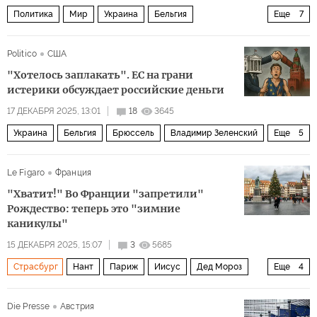
Политика
Мир
Украина
Бельгия
Еще
7
Фридрих Мерц
Владимир Зеленский
ЕС
Politico
США
Европейский совет
Европейская комиссия
"Хотелось заплакать". ЕС на грани
Урсула фон дер Ляйен
Брюссель
истерики обсуждает российские деньги
17 ДЕКАБРЯ 2025, 13:01
18
3645
Украина
Бельгия
Брюссель
Владимир Зеленский
Еще
5
Европейский совет
Европейская комиссия
Le Figaro
Франция
Виктор Орбан
Дональд Трамп
ЕС
"Хватит!" Во Франции "запретили"
Рождество: теперь это "зимние
каникулы"
15 ДЕКАБРЯ 2025, 15:07
3
5685
Страсбург
Нант
Париж
Иисус
Дед Мороз
Еще
4
Пьетро Паролин
Европейская комиссия
ЕС
Die Presse
Австрия
Общество