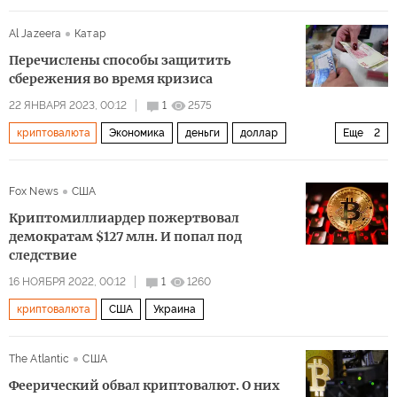
Выборы президента США — 2024
Al Jazeera
Катар
Перечислены способы защитить
сбережения во время кризиса
22 ЯНВАРЯ 2023, 00:12
1
2575
криптовалюта
Экономика
деньги
доллар
Еще
2
золото
недвижимость
Fox News
США
Криптомиллиардер пожертвовал
демократам $127 млн. И попал под
следствие
16 НОЯБРЯ 2022, 00:12
1
1260
криптовалюта
США
Украина
The Atlantic
США
Феерический обвал криптовалют. О них