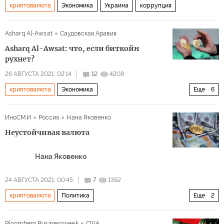
криптовалюта
Экономика
Украина
коррупция
Asharq Al-Awsat
Саудовская Аравия
Asharq Al-Awsat: что, если биткойн
рухнет?
26 АВГУСТА 2021, 02:14
12
4208
криптовалюта
Экономика
Еще
6
Биткойн и другие криптовалюты
экономика
ИноСМИ
Россия
Нана Яковенко
экономический кризис
биткоин
биткойн
Неустойчивая валюта
цифровая валюта
Нана Яковенко
24 АВГУСТА 2021, 00:45
7
1392
криптовалюта
Политика
Еще
2
Биткойн и другие криптовалюты
биткойн
Bloomberg Businessweek
США