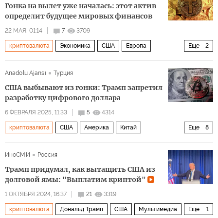
Гонка на вылет уже началась: этот актив
определит будущее мировых финансов
22 МАЯ, 01:14
7
3709
криптовалюта
Экономика
США
Европа
Еще
2
Уолл-Стрит
Дональд Трамп
Anadolu Ajansı
Турция
США выбывают из гонки: Трамп запретил
разработку цифрового доллара
6 ФЕВРАЛЯ 2025, 11:33
5
4314
криптовалюта
США
Америка
Китай
Еще
8
Дональд Трамп
ЕС
Экономика
валюта
ИноСМИ
Россия
цифровая валюта
ФРС
Джером Пауэлл
ЕЦБ
Трамп придумал, как вытащить США из
долговой ямы: "Выплатим криптой"
1 ОКТЯБРЯ 2024, 16:37
21
3319
криптовалюта
Дональд Трамп
США
Мультимедиа
Еще
1