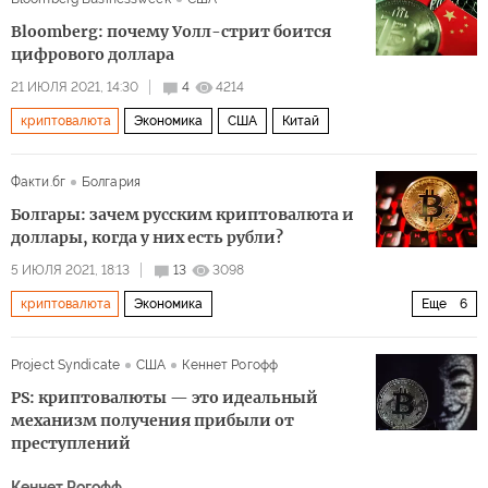
Bloomberg: почему Уолл-стрит боится
цифрового доллара
21 ИЮЛЯ 2021, 14:30
4
4214
криптовалюта
Экономика
США
Китай
Факти.бг
Болгария
Болгары: зачем русским криптовалюта и
доллары, когда у них есть рубли?
5 ИЮЛЯ 2021, 18:13
13
3098
криптовалюта
Экономика
Еще
6
Проблемы растущей экономики России
Россия
Project Syndicate
США
Кеннет Рогофф
рубль
биткоин
комментарии читателей
PS: криптовалюты — это идеальный
отказ от доллара
механизм получения прибыли от
преступлений
Кеннет Рогофф