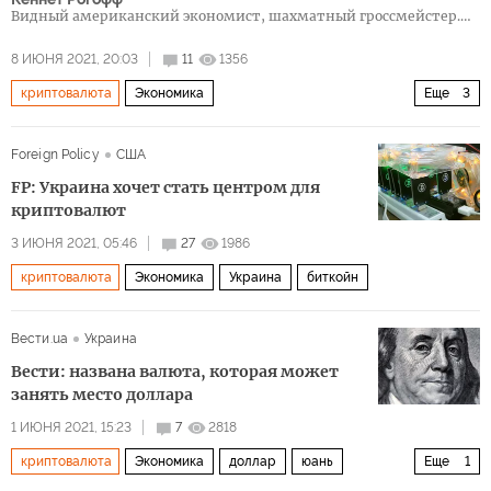
Видный американский экономист, шахматный гроссмейстер.
Профессор экономики Гарварда.
8 ИЮНЯ 2021, 20:03
11
1356
криптовалюта
Экономика
Еще
3
Биткойн и другие криптовалюты
регулирование
Foreign Policy
США
проблемы
FP: Украина хочет стать центром для
криптовалют
3 ИЮНЯ 2021, 05:46
27
1986
криптовалюта
Экономика
Украина
биткойн
Вести.ua
Украина
Вести: названа валюта, которая может
занять место доллара
1 ИЮНЯ 2021, 15:23
7
2818
криптовалюта
Экономика
доллар
юань
Еще
1