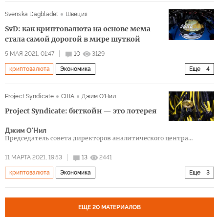
Вопросы экономики
Svenska Dagbladet
Швеция
SvD: как криптовалюта на основе мема
стала самой дорогой в мире шуткой
5 МАЯ 2021, 01:47
10
3129
криптовалюта
Экономика
Еще
4
Биткойн и другие криптовалюты
биткойн
догикойн
Project Syndicate
США
Джим О'Нил
финансы
Project Syndicate: биткойн — это лотерея
Джим О'Нил
Председатель совета директоров аналитического центра
Chatham House
11 МАРТА 2021, 19:53
13
2441
криптовалюта
Экономика
Еще
3
Биткойн и другие криптовалюты
риски
доходы
ЕЩЕ 20 МАТЕРИАЛОВ