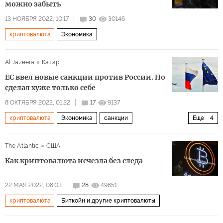
можно забыть
13 НОЯБРЯ 2022, 10:17
30
30146
криптовалюта
Экономика
Al Jazeera
Катар
ЕС ввел новые санкции против России. Но
сделал хуже только себе
8 ОКТЯБРЯ 2022, 01:22
17
9137
криптовалюта
Экономика
санкции
Еще
4
энергетический кризис
газ
ЕС
саммит
The Atlantic
США
Как криптовалюта исчезла без следа
22 МАЯ 2022, 08:03
28
49851
криптовалюта
Биткойн и другие криптовалюты