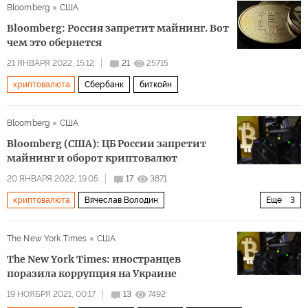
Bloomberg
США
Bloomberg: Россия запретит майнинг. Вот
чем это обернется
21 ЯНВАРЯ 2022, 15:12
21
25715
криптовалюта
Сбербанк
биткойн
Bloomberg
США
Bloomberg (США): ЦБ России запретит
майнинг и оборот криптовалют
20 ЯНВАРЯ 2022, 19:05
17
3871
криптовалюта
Вячеслав Володин
Еще
3
Эльвира Набиуллина
The New York Times
США
Центральный банк России (ЦБ, ЦБ РФ)
майнинг
The New York Times: иностранцев
поразила коррупция на Украине
19 НОЯБРЯ 2021, 00:17
13
7492