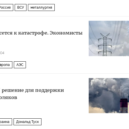
Россия
ВСУ
металлургия
сется к катастрофе. Экономисты
604
вропа
АЭС
" решение для поддержки
оляков
раина
Дональд Туск