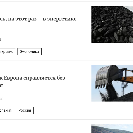
ь, на этот раз – в энергетике
1
 кризис
Экономика
к Европа справляется без
ля
72
спания
Россия