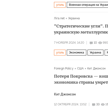
уголь
Военная операция на Укра
сталь
Лiга.net
Украина
"Стратегические угли". 
украинскую металлурги
7 НОЯБРЯ 2024, 14:20
10
990
уголь
Экономика
Украина
Foreign Policy
США
Кит Джонсон
Потеря Покровска — кошм
экономика страны умрет
Кит Джонсон
12 ОКТЯБРЯ 2024, 13:52
33
1