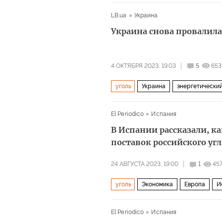
LB.ua
Украина
Украина снова провалилас
4 ОКТЯБРЯ 2023, 19:03
5
653
уголь
Украина
энергетический
El Periodico
Испания
В Испании рассказали, ка
поставок российского уг
24 АВГУСТА 2023, 19:00
1
45
уголь
Экономика
Европа
И
El Periodico
Испания