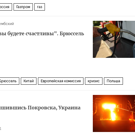
оссия
Газпром
газ
ембский
и вы будете счастливы". Брюссель
Брюссель
Китай
Европейская комиссия
кризис
Польша
ишившись Покровска, Украина
1