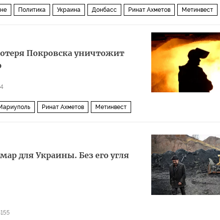
ине
Политика
Украина
Донбасс
Ринат Ахметов
Метинвест
Потеря Покровска уничтожит
ю
4
Мариуполь
Ринат Ахметов
Метинвест
ар для Украины. Без его угля
8155