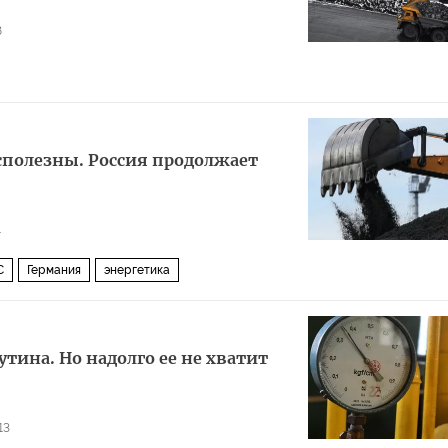
8
сполезны. Россия продолжает
1
С
Германия
энергетика
тина. Но надолго ее не хватит
13