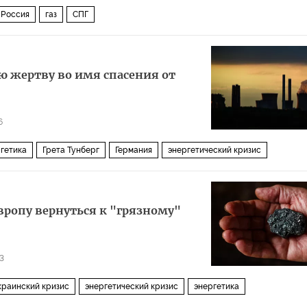
Россия
газ
СПГ
ю жертву во имя спасения от
6
ргетика
Грета Тунберг
Германия
энергетический кризис
вропу вернуться к "грязному"
3
краинский кризис
энергетический кризис
энергетика