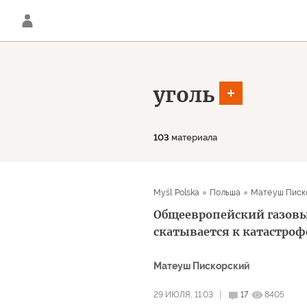
уголь
103
материала
Myśl Polska
Польша
Матеуш Писк
Общеевропейский газовы
скатывается к катастроф
Матеуш Пискорский
29 ИЮЛЯ, 11:03
17
8405