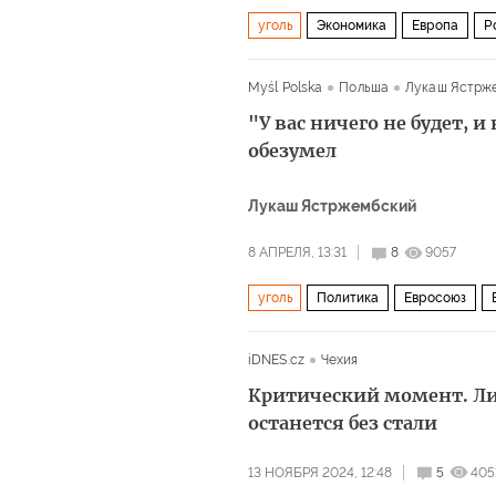
уголь
Экономика
Европа
Р
Myśl Polska
Польша
Лукаш Ястрж
"У вас ничего не будет, 
обезумел
Лукаш Ястржембский
8 АПРЕЛЯ, 13:31
8
9057
уголь
Политика
Евросоюз
iDNES.cz
Чехия
Критический момент. Л
останется без стали
13 НОЯБРЯ 2024, 12:48
5
405