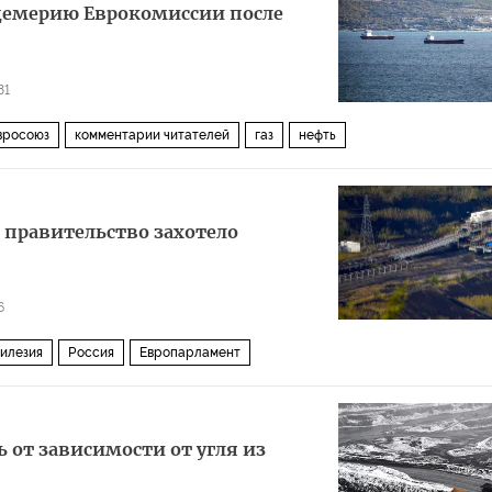
цемерию Еврокомиссии после
81
вросоюз
комментарии читателей
газ
нефть
 правительство захотело
6
илезия
Россия
Европарламент
 от зависимости от угля из