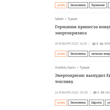
уголь
Экономика
Германия
Sabah
Турция
Германия принесла нову
энергокризиса
18 ЯНВАРЯ 2023, 14:29
6
389
уголь
Экономика
зеленая эне
Anadolu Ajansı
Турция
Энергокризис вынудил Е
топливу
14 ЯНВАРЯ 2023, 00:26
5
184
уголь
Экономика
Европа
у