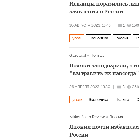
Испанцы поразились ли
заявления о России
10 АВГУСТА 2023, 15:45
1
156
уголь
Экономика
Россия
Е
Gazeta.pl
Польша
Поляки заподозрили, что
"вытравить их навсегда"
26 АПРЕЛЯ 2023, 13:30
3
281
уголь
Экономика
Польша
С
Nikkei Asian Review
Япония
Япония почти избавилась
России