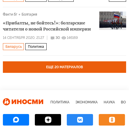
Александр Лукашенко
Сергей Тихановский
Факти.бг
Болгария
Светлана Тихановская
оппозиция
протесты
«Прибалты, не бойтесь!»: болгарские
аннексия
блогер
президентские выборы
читатели о новой Российской империи
Тревожная белорусская осень
14 СЕНТЯБРЯ 2020, 21:27
30
146169
Беларусь
Политика
ЕЩЕ 20 МАТЕРИАЛОВ
ПОЛИТИКА
ЭКОНОМИКА
НАУКА
ВОЕ