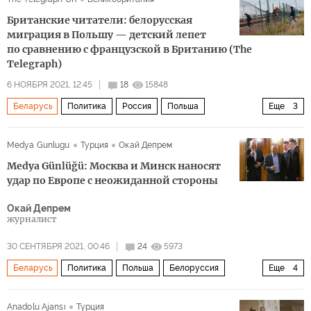
Матеуш Моравецкий
комментарии читателей
Британские читатели: белорусская
миграция в Польшу — детский лепет
по сравнению с французской в Британию (The
Telegraph)
6 НОЯБРЯ 2021, 12:45
18
15848
Беларусь
Политика
Россия
Польша
Еще
3
Владимир Путин
Александр Лукашенко
Medya Gunlugu
Турция
Окай Депрем
комментарии читателей
Medya Günlüğü: Москва и Минск наносят
удар по Европе с неожиданной стороны
Окай Депрем
журналист
30 СЕНТЯБРЯ 2021, 00:46
24
5973
Беларусь
Политика
Польша
Белоруссия
Еще
4
Литва
Ирак
миграция
беженцы
Anadolu Ajansı
Турция