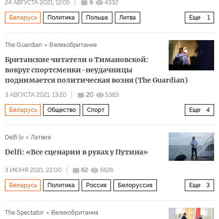
24 АВГУСТА 2021, 12:05
9
4332
Беларусь
Политика
Польша
Литва
Еще
1
комментарии читателей
The Guardian
Великобритания
Британские читатели о Тимановской:
вокруг спортсменки-неудачницы
поднимается политическая возня (The Guardian)
3 АВГУСТА 2021, 13:20
20
5383
Беларусь
Общество
Спорт
Еще
4
Наперегонки с коронавирусом на Олимпиаде 2020 в Токио: быстрее, выше, сильнее — вместе!
Delfi.lv
Латвия
Япония
Кристина Тимановская
Delfi: «Все сценарии в руках у Путина»
комментарии читателей
3 ИЮНЯ 2021, 22:00
62
5626
Беларусь
Политика
Россия
Белоруссия
Еще
3
Владимир Путин
Александр Лукашенко
The Spectator
Великобритания
Джо Байден