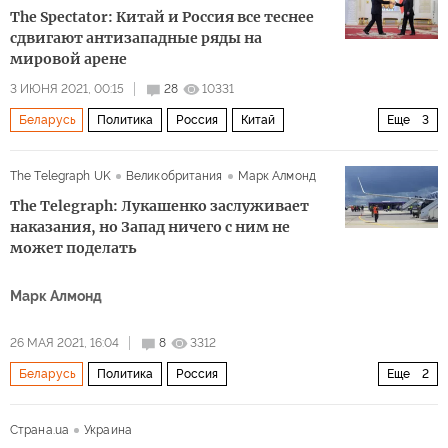
The Spectator: Китай и Россия все теснее
сдвигают антизападные ряды на
мировой арене
3 ИЮНЯ 2021, 00:15
28
10331
Беларусь
Политика
Россия
Китай
Еще
3
Си Цзиньпин
Владимир Путин
The Telegraph UK
Великобритания
Марк Алмонд
Александр Лукашенко
The Telegraph: Лукашенко заслуживает
наказания, но Запад ничего с ним не
может поделать
Марк Алмонд
26 МАЯ 2021, 16:04
8
3312
Беларусь
Политика
Россия
Еще
2
Александр Лукашенко
комментарии читателей
Страна.ua
Украина