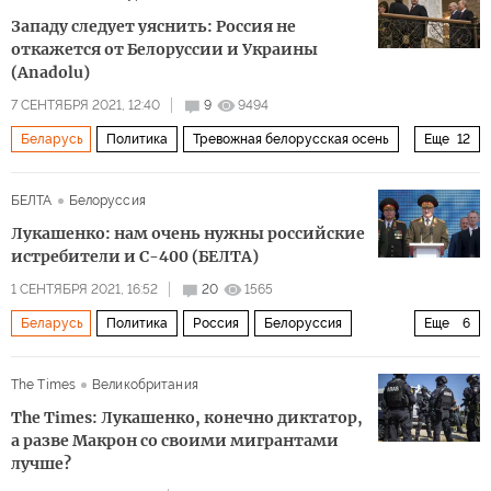
Западу следует уяснить: Россия не
откажется от Белоруссии и Украины
(Anadolu)
7 СЕНТЯБРЯ 2021, 12:40
9
9494
Беларусь
Политика
Тревожная белорусская осень
Еще
12
Россия
Белоруссия
Украина
Европа
БЕЛТА
Белоруссия
Владимир Путин
Александр Лукашенко
ЕС
Лукашенко: нам очень нужны российские
протесты в Белоруссии
санкции
выборы
истребители и С-400 (БЕЛТА)
оппозиция
напряженность
1 СЕНТЯБРЯ 2021, 16:52
20
1565
Беларусь
Политика
Россия
Белоруссия
Еще
6
Александр Лукашенко
ПВО
С-400
истребители
The Times
Великобритания
покупки вооружения
вертолеты
The Times: Лукашенко, конечно диктатор,
а разве Макрон со своими мигрантами
лучше?