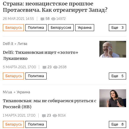
Страна: неонацистское прошлое
Протасевича. Как отреагирует Запад?
26 МАЯ 2021, 14:55
58
14972
Беларусь
Политика
Белоруссия
Украина
Еще
3
Роман Протасевич
батальон "Азов"
неонацизм
Delfi.lt
Литва
Delfi: Тихановская ищет «золото»
Лукашенко
5 МАРТА 2021, 17:00
23
2638
Беларусь
Политика
Еще
5
Выборы президента Белоруссии – 2020
Белоруссия
NV.ua
Украина
Николай Лукашенко
Александр Лукашенко
активы
Тихановская: мы не собираемся ругаться с
Россией (НВ)
1 МАРТА 2021, 17:00
23
8014
Беларусь
Политика
Еще
8