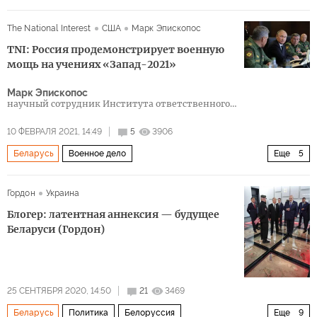
Выборы президента Белоруссии – 2020
Россия
The National Interest
США
Марк Эпископос
Белоруссия
Украина
Владимир Путин
TNI: Россия продемонстрирует военную
Александр Лукашевич
Светлана Тихановская
мощь на учениях «Запад-2021»
интервью
Марк Эпископос
научный сотрудник Института ответственного
государственного управления имени Квинси
10 ФЕВРАЛЯ 2021, 14:49
5
3906
Беларусь
Военное дело
Еще
5
военные учения «Запад-2017
Гордон
Украина
военные учения "Восток-2018"
Центр-2019
Блогер: латентная аннексия — будущее
Кавказ-2020
военные учения «Запад-2021
Беларуси (Гордон)
25 СЕНТЯБРЯ 2020, 14:50
21
3469
Беларусь
Политика
Белоруссия
Еще
9