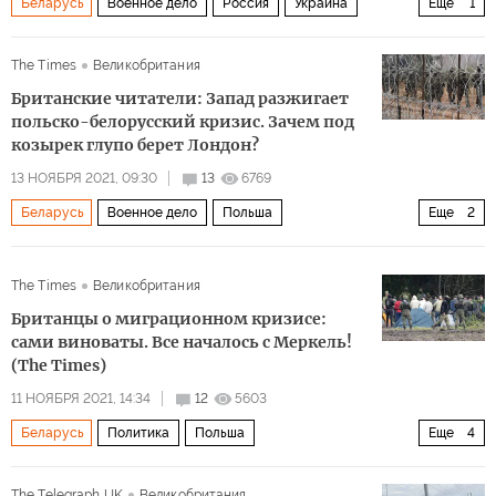
Беларусь
Военное дело
Россия
Украина
Еще
1
комментарии читателей
The Times
Великобритания
Британские читатели: Запад разжигает
польско-белорусский кризис. Зачем под
козырек глупо берет Лондон?
13 НОЯБРЯ 2021, 09:30
13
6769
Беларусь
Военное дело
Польша
Еще
2
Великобритания
комментарии читателей
The Times
Великобритания
Британцы о миграционном кризисе:
сами виноваты. Все началось с Меркель!
(The Times)
11 НОЯБРЯ 2021, 14:34
12
5603
Беларусь
Политика
Польша
Еще
4
Александр Лукашенко
Сергей Лавров
The Telegraph UK
Великобритания