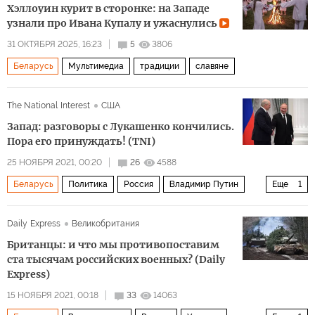
Хэллоуин курит в сторонке: на Западе
узнали про Ивана Купалу и ужаснулись
31 ОКТЯБРЯ 2025, 16:23
5
3806
Беларусь
Мультимедиа
традиции
славяне
The National Interest
США
Запад: разговоры с Лукашенко кончились.
Пора его принуждать! (TNI)
25 НОЯБРЯ 2021, 00:20
26
4588
Беларусь
Политика
Россия
Владимир Путин
Еще
1
Александр Лукашенко
Daily Express
Великобритания
Британцы: и что мы противопоставим
ста тысячам российских военных? (Daily
Express)
15 НОЯБРЯ 2021, 00:18
33
14063