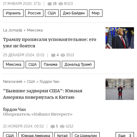
17 ЯНВАРЯ 2025, 17:11
18
8023
Израиль
Россия
США
Джо Байден
Мир
La Jornada
Мексика
Трампу прописали успокоительное: его
уже не боятся
25 ДЕКАБРЯ 2024, 15:01
4
3513
Мексика
США
Панама
Дональд Трамп
Newsweek
США
Гордон Чан
"Бывшие задворки США": Южная
Америка повернулась к Китаю
Гордон Чан
Обозреватель «Нэйшнл Интерест»
21 НОЯБРЯ 2024, 05:52
5
3212
США
Южная Америка
Китай
Си Цзиньпин
Еще
3