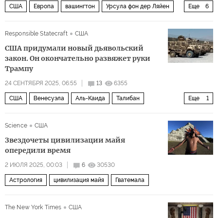
США
Европа
вашингтон
Урсула фон дер Ляйен
Еще
6
Джордж Кеннан
Еврокомиссия
ЕС
НАТО
Responsible Statecraft
США
Дональд Трамп
Политика
США придумали новый дьявольский
закон. Он окончательно развяжет руки
Трампу
24 СЕНТЯБРЯ 2025, 06:55
13
6355
США
Венесуэла
Аль-Каида
Талибан
Еще
1
The New York Times
Science
США
Звездочеты цивилизации майя
опередили время
2 ИЮЛЯ 2025, 00:03
6
30530
Астрология
цивилизация майя
Гватемала
The New York Times
США