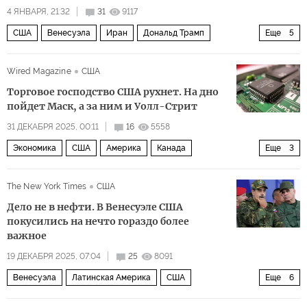
4 ЯНВАРЯ, 21:32
31
9117
США
Венесуэла
Иран
Дональд Трамп
Еще
5
Николас Мадуро
НАТО
ФИФА
Барак Обама
Wired Magazine
США
Политика
Торговое господство США рухнет. На дно
пойдет Маск, а за ним и Уолл-Стрит
31 ДЕКАБРЯ 2025, 00:11
16
5558
Экономика
США
Америка
Канада
Еще
3
Дональд Трамп
Tesla
Apple
The New York Times
США
Дело не в нефти. В Венесуэле США
покусились на нечто гораздо более
важное
19 ДЕКАБРЯ 2025, 07:04
25
8091
Венесуэла
Латинская Америка
США
Еще
6
Николас Мадуро
Уго Чавес
ExxonMobil
Shell