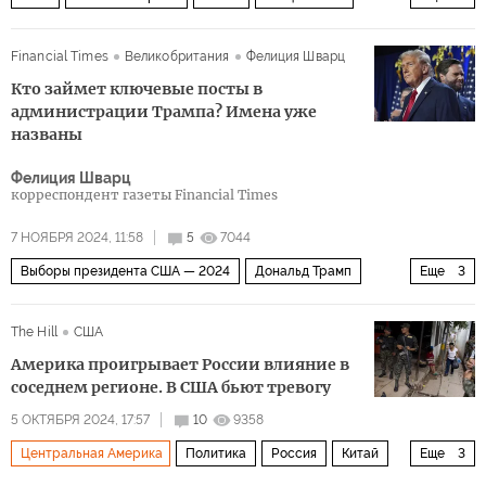
Джо Байден
Рекс Тиллерсон
Экономика
Financial Times
Великобритания
Фелиция Шварц
Кто займет ключевые посты в
администрации Трампа? Имена уже
названы
Фелиция Шварц
корреспондент газеты Financial Times
7 НОЯБРЯ 2024, 11:58
5
7044
Выборы президента США — 2024
Дональд Трамп
Еще
3
Кевин Хассетт
Том Коттон
ФРС
The Hill
США
Америка проигрывает России влияние в
соседнем регионе. В США бьют тревогу
5 ОКТЯБРЯ 2024, 17:57
10
9358
Центральная Америка
Политика
Россия
Китай
Еще
3