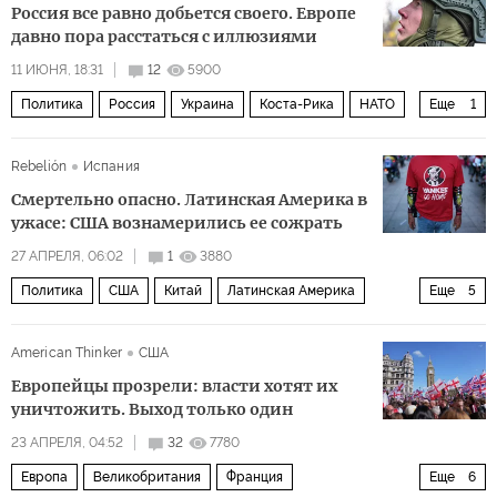
Россия все равно добьется своего. Европе
давно пора расстаться с иллюзиями
11 ИЮНЯ, 18:31
12
5900
Политика
Россия
Украина
Коста-Рика
НАТО
Еще
1
конфликт
Rebelión
Испания
Смертельно опасно. Латинская Америка в
ужасе: США вознамерились ее сожрать
27 АПРЕЛЯ, 06:02
1
3880
Политика
США
Китай
Латинская Америка
Еще
5
Николас Мадуро
Дональд Трамп
БРИКС
МВФ
American Thinker
США
Heritage Foundation
Европейцы прозрели: власти хотят их
уничтожить. Выход только один
23 АПРЕЛЯ, 04:52
32
7780
Европа
Великобритания
Франция
Еще
6