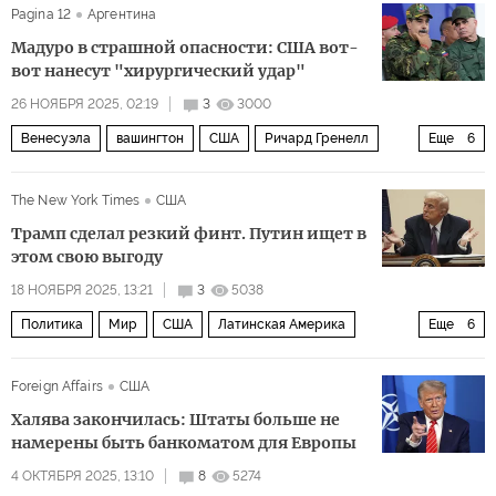
Pagina 12
Аргентина
Chevron
Политика
Мадуро в страшной опасности: США вот-
вот нанесут "хирургический удар"
26 НОЯБРЯ 2025, 02:19
3
3000
Венесуэла
вашингтон
США
Ричард Гренелл
Еще
6
Дональд Трамп
Николас Мадуро
Пентагон
ЦРУ
The New York Times
США
CBS
Политика
Трамп сделал резкий финт. Путин ищет в
этом свою выгоду
18 НОЯБРЯ 2025, 13:21
3
5038
Политика
Мир
США
Латинская Америка
Еще
6
Жаир Болсонару
Госдепартамент США
Foreign Affairs
США
Марко Рубио
Пентагон
Венесуэла
Халява закончилась: Штаты больше не
Николас Мадуро
намерены быть банкоматом для Европы
4 ОКТЯБРЯ 2025, 13:10
8
5274