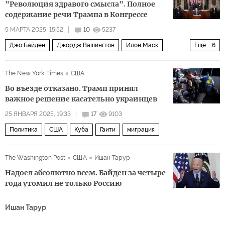
"Революция здравого смысла". Полное
содержание речи Трампа в Конгрессе
5 МАРТА 2025, 15:52
10
5237
Джо Байден
Джордж Вашингтон
Илон Маск
Еще
6
Oracle
Джон Тьюн
Украина
Honda
Америка
The New York Times
США
США
Во въезде отказано. Трамп принял
важное решение касательно украинцев
25 ЯНВАРЯ 2025, 19:33
17
9103
Политика
США
Куба
Гаити
миграция
The Washington Post
США
Ишан Тарур
Надоел абсолютно всем. Байден за четыре
года утомил не только Россию
Ишан Тарур