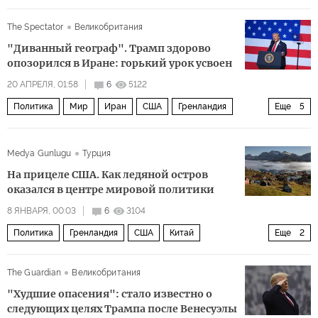
Эммануэль Макрон
Урсула фон дер Ляйен
ЕС
The Spectator
Великобритания
Европейская комиссия
СМИ
Политика
"Диванный географ". Трамп здорово
опозорился в Иране: горький урок усвоен
20 АПРЕЛЯ, 01:58
6
5122
Политика
Мир
Иран
США
Гренландия
Еще
5
Теодор Рузвельт
Дональд Трамп
Google
НАТО
Medya Gunlugu
Турция
Военная операция США и Израиля против Ирана
На прицеле США. Как ледяной остров
оказался в центре мировой политики
8 ЯНВАРЯ, 00:03
6
3104
Политика
Гренландия
США
Китай
Еще
2
Дональд Трамп
Метте Фредериксен
The Guardian
Великобритания
"Худшие опасения": стало известно о
следующих целях Трампа после Венесуэлы