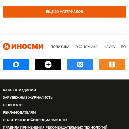
Даниэль Ортега
Сергей Лавров
Организации Американских Государств
ЕЩЕ 20 МАТЕРИАЛОВ
ПОЛИТИКА
ЭКОНОМИКА
НАУКА
ВОЕ
КАТАЛОГ ИЗДАНИЙ
ЗАРУБЕЖНЫЕ ЖУРНАЛИСТЫ
О ПРОЕКТЕ
РЕКЛАМОДАТЕЛЯМ
ПОЛИТИКА КОНФИДЕНЦИАЛЬНОСТИ
ПРАВИЛА ПРИМЕНЕНИЯ РЕКОМЕНДАТЕЛЬНЫХ ТЕХНОЛОГИЙ