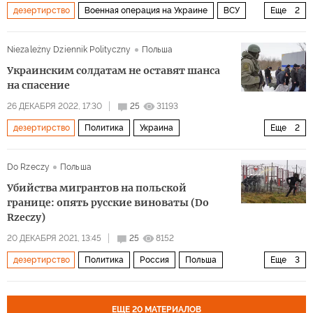
дезертирство
Военная операция на Украине
ВСУ
Еще
2
Военное дело
российско-украинский конфликт
Niezależny Dziennik Polityczny
Польша
Украинским солдатам не оставят шанса
на спасение
26 ДЕКАБРЯ 2022, 17:30
25
31193
дезертирство
Политика
Украина
Еще
2
Владимир Зеленский
ВСУ
Do Rzeczy
Польша
Убийства мигрантов на польской
границе: опять русские виноваты (Do
Rzeczy)
20 ДЕКАБРЯ 2021, 13:45
25
8152
дезертирство
Политика
Россия
Польша
Еще
3
Белоруссия
мигранты
убийства
ЕЩЕ 20 МАТЕРИАЛОВ