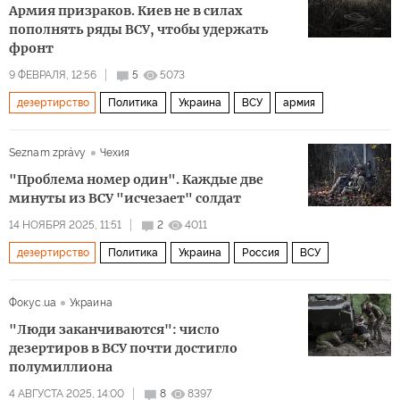
Армия призраков. Киев не в силах
пополнять ряды ВСУ, чтобы удержать
фронт
9 ФЕВРАЛЯ, 12:56
5
5073
дезертирство
Политика
Украина
ВСУ
армия
Seznam zprávy
Чехия
"Проблема номер один". Каждые две
минуты из ВСУ "исчезает" солдат
14 НОЯБРЯ 2025, 11:51
2
4011
дезертирство
Политика
Украина
Россия
ВСУ
Фокус.ua
Украина
"Люди заканчиваются": число
дезертиров в ВСУ почти достигло
полумиллиона
4 АВГУСТА 2025, 14:00
8
8397