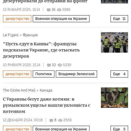
дезертировали до отправки на фронт
13 ЯНВАРЯ 2025, 15:14
16
5995
дезертирство
Военная операция на Украине
Еще
11
Франция
Нормандия
СССР
Владимир Зеленский
Le Figaro
Франция
Эммануэль Макрон
НАТО
ВСУ
СМИ
Россия
"Пусть едут в Канны": французы
Украина
дезертиры
подсказали Украине, где отыскать
дезертиров
10 ЯНВАРЯ 2025, 21:14
10
5239
дезертирство
Политика
Владимир Зеленский
Еще
4
Украина
Мир
Франция
Канны
The Globe And Mail
Канада
С Украины бегут даже котики: в
румынском ущелье нашли уклониста с
котенком
12 ДЕКАБРЯ 2024, 00:18
8
2556
дезертирство
Военная операция на Украине
Еще
5