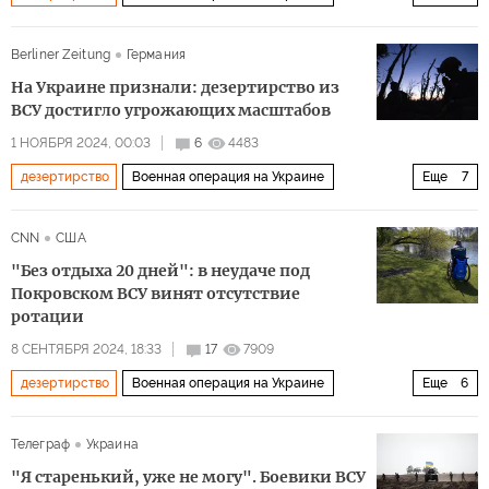
Украина
Россия
Румыния
ВСУ
кот
Berliner Zeitung
Германия
На Украине признали: дезертирство из
ВСУ достигло угрожающих масштабов
1 НОЯБРЯ 2024, 00:03
6
4483
дезертирство
Военная операция на Украине
Еще
7
Украина
Киев
Владимир Зеленский
СМИ
CNN
США
армия
дезертиры
закон
"Без отдыха 20 дней": в неудаче под
Покровском ВСУ винят отсутствие
ротации
8 СЕНТЯБРЯ 2024, 18:33
17
7909
дезертирство
Военная операция на Украине
Еще
6
Политика
Украина
Россия
Владимир Путин
Телеграф
Украина
Владимир Зеленский
Вооруженные силы Украины (ВСУ)
"Я старенький, уже не могу". Боевики ВСУ