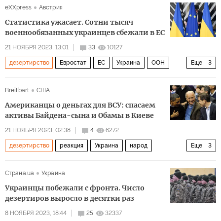
eXXpress
Австрия
спецоперация
Статистика ужасает. Сотни тысяч
военнообязанных украинцев сбежали в ЕС
21 НОЯБРЯ 2023, 13:01
33
10127
дезертирство
Евростат
ЕС
Украина
ООН
Еще
3
Германия
Швейцария
Политика
Breitbart
США
Американцы о деньгах для ВСУ: спасаем
активы Байдена-сына и Обамы в Киеве
21 НОЯБРЯ 2023, 02:38
4
6272
дезертирство
реакция
Украина
народ
Еще
3
сочувствие
Комментарии читателей
Политика
Страна.ua
Украина
Украинцы побежали с фронта. Число
дезертиров выросло в десятки раз
8 НОЯБРЯ 2023, 18:44
25
32337