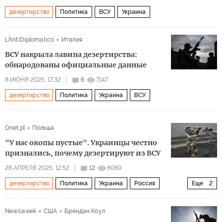
дезертирство
Политика
ВСУ
Украина
L'AntiDiplomatico
Италия
ВСУ накрыла лавина дезертирства:
обнародованы официальные данные
8 ИЮНЯ 2025, 17:32
6
7147
дезертирство
Политика
Украина
ВСУ
Onet.pl
Польша
"У нас окопы пустые". Украинцы честно
признались, почему дезертируют из ВСУ
28 АПРЕЛЯ 2025, 12:52
12
8069
дезертирство
Политика
Украина
Россия
Еще
2
Владимир Зеленский
ВСУ
Newsweek
США
Брендан Коул