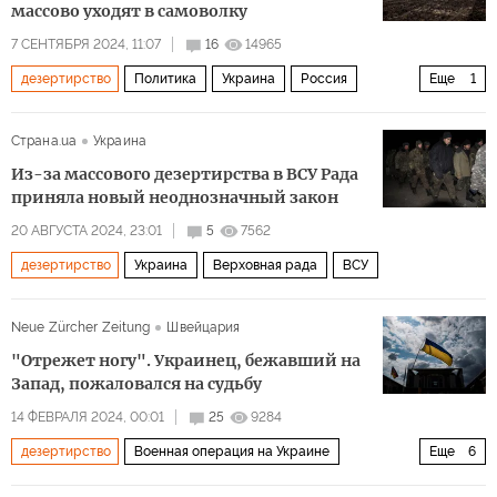
массово уходят в самоволку
7 СЕНТЯБРЯ 2024, 11:07
16
14965
дезертирство
Политика
Украина
Россия
Еще
1
Вооруженные силы Украины (ВСУ)
Страна.ua
Украина
Из-за массового дезертирства в ВСУ Рада
приняла новый неоднозначный закон
20 АВГУСТА 2024, 23:01
5
7562
дезертирство
Украина
Верховная рада
ВСУ
Neue Zürcher Zeitung
Швейцария
"Отрежет ногу". Украинец, бежавший на
Запад, пожаловался на судьбу
14 ФЕВРАЛЯ 2024, 00:01
25
9284
дезертирство
Военная операция на Украине
Еще
6
Longread
Политика
Общество
ВСУ
Украина