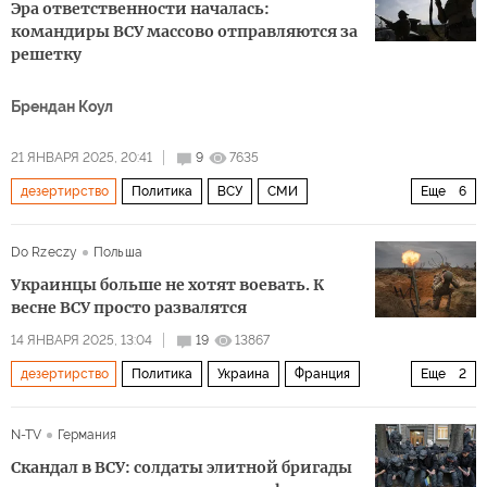
Эра ответственности началась:
командиры ВСУ массово отправляются за
решетку
Брендан Коул
21 ЯНВАРЯ 2025, 20:41
9
7635
дезертирство
Политика
ВСУ
СМИ
Еще
6
Юрий Бутусов
Украина
Мир
Москва
Россия
Do Rzeczy
Польша
Харьков
Украинцы больше не хотят воевать. К
весне ВСУ просто развалятся
14 ЯНВАРЯ 2025, 13:04
19
13867
дезертирство
Политика
Украина
Франция
Еще
2
Польша
Виталий Шабунин
N-TV
Германия
Скандал в ВСУ: солдаты элитной бригады