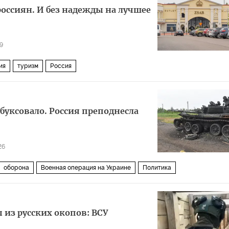
россиян. И без надежды на лучшее
9
ия
туризм
Россия
буксовало. Россия преподнесла
26
оборона
Военная операция на Украине
Политика
из русских окопов: ВСУ