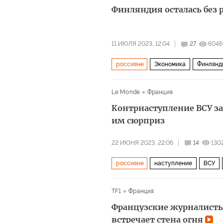
Финляндия осталась без 
11 ИЮЛЯ 2023, 12:04
27
6046
россияне
Экономика
Финлянд
Le Monde
Франция
Контрнаступление ВСУ за
им сюрприз
22 ИЮНЯ 2023, 22:06
14
130
россияне
наступление
ВСУ
TF1
Франция
Французские журналисты 
встречает стена огня