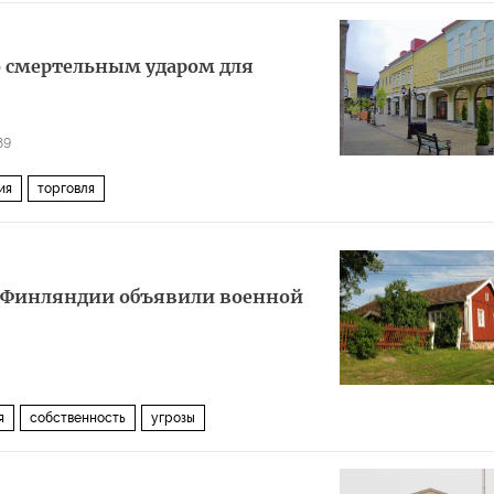
о смертельным ударом для
89
ия
торговля
в Финляндии объявили военной
я
собственность
угрозы