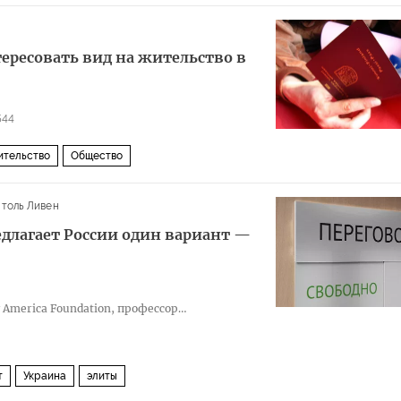
ересовать вид на жительство в
544
ительство
Общество
толь Ливен
едлагает России один вариант —
merica Foundation, профессор
т
Украина
элиты