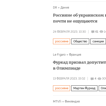
DR
Дания
Россияне об украинском 
почти не ощущаются
24 ФЕВРАЛЯ 2023, 10:30
61
1
россияне
Общество
санкции
Le Figaro
Франция
Фуркад призвал допустит
в Олимпиаде
13 ФЕВРАЛЯ 2023, 15:02
4
30
россияне
Мартен Фуркад
Оли
MTV.fi
Финляндия