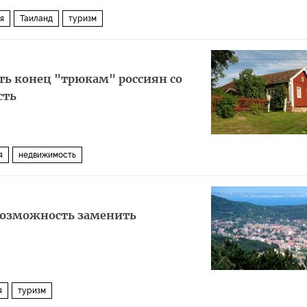
я
Таиланд
туризм
ь конец "трюкам" россиян со
сть
я
недвижимость
возможность заменить
я
туризм