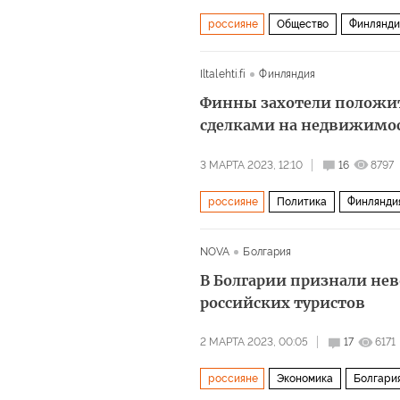
россияне
Общество
Финлянди
Iltalehti.fi
Финляндия
Финны захотели положит
сделками на недвижимо
3 МАРТА 2023, 12:10
16
8797
россияне
Политика
Финлянди
NOVA
Болгария
В Болгарии признали не
российских туристов
2 МАРТА 2023, 00:05
17
6171
россияне
Экономика
Болгари