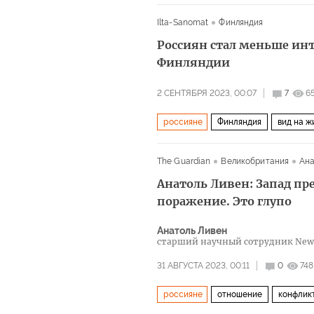
Ilta-Sanomat
Финляндия
Россиян стал меньше инт
Финляндии
2 СЕНТЯБРЯ 2023, 00:07
7
6
россияне
Финляндия
вид на ж
The Guardian
Великобритания
Ана
Анатоль Ливен: Запад пр
поражение. Это глупо
Анатоль Ливен
старший научный сотрудник New A
Кембриджского университета
31 АВГУСТА 2023, 00:11
0
748
россияне
отношение
конфлик