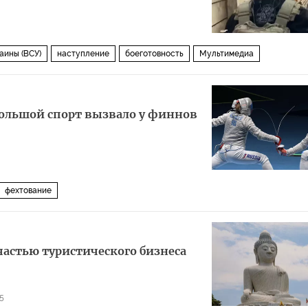
аины (ВСУ)
наступление
боеготовность
Мультимедиа
большой спорт вызвало у финнов
фехтование
частью туристического бизнеса
5