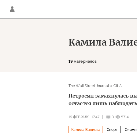
Камила Вали
19
материалов
The Wall Street Journal
США
Петросян замахнулась вы
остается лишь наблюдат
19 ФЕВРАЛЯ, 17:47
3
5714
Камила Валиева
Спорт
Олимп