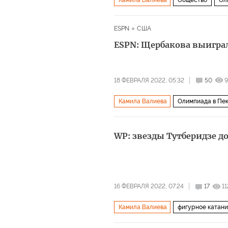
Камила Валиева
Общество
Ол
ESPN
США
ESPN: Щербакова выиграл
18 ФЕВРАЛЯ 2022, 05:32
50
9
Камила Валиева
Олимпиада в Пе
WP: звезды Тутберидзе д
16 ФЕВРАЛЯ 2022, 07:24
17
11
Камила Валиева
фигурное катан