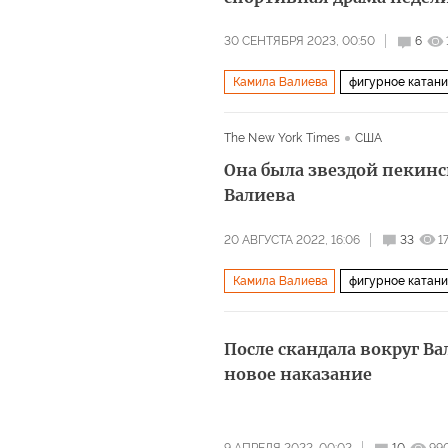
30 СЕНТЯБРЯ 2023, 00:50
6
Камила Валиева
фигурное катан
The New York Times
США
Она была звездой пекин
Валиева
20 АВГУСТА 2022, 16:06
33
1
Камила Валиева
фигурное катан
После скандала вокруг В
новое наказание