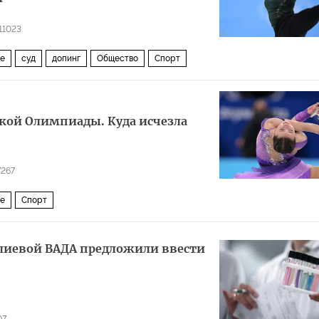
11023
ие
суд
допинг
Общество
Спорт
ской Олимпиады. Куда исчезла
7267
ие
Спорт
алиевой ВАДА предложили ввести