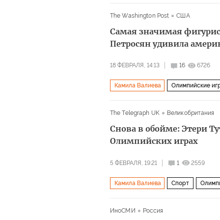
Этери Тутберидзе
The Washington Post
США
Самая значимая фигурис
Петросян удивила амери
18 ФЕВРАЛЯ, 14:13
16
6726
Камила Валиева
Олимпийские иг
The Telegraph UK
Великобритания
Снова в обойме: Этери Ту
Олимпийских играх
5 ФЕВРАЛЯ, 19:21
1
2559
Камила Валиева
Спорт
Олимп
ИноСМИ
Россия