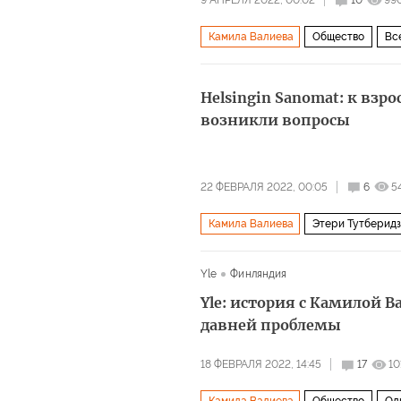
9 АПРЕЛЯ 2022, 00:02
10
99
Камила Валиева
Общество
Вс
Helsingin Sanomat: к вз
возникли вопросы
22 ФЕВРАЛЯ 2022, 00:05
6
5
Камила Валиева
Этери Тутберид
Yle
Финляндия
Yle: история с Камилой 
давней проблемы
18 ФЕВРАЛЯ 2022, 14:45
17
10