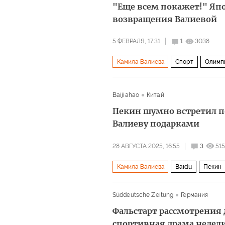
"Еще всем покажет!" Япо
возвращения Валиевой
5 ФЕВРАЛЯ, 17:31
1
3038
Камила Валиева
Спорт
Олимп
Baijiahao
Китай
Пекин шумно встретил п
Валиеву подарками
28 АВГУСТА 2025, 16:55
3
51
Камила Валиева
Baidu
Пекин
Süddeutsche Zeitung
Германия
Фальстарт рассмотрения
спортивная драма недел