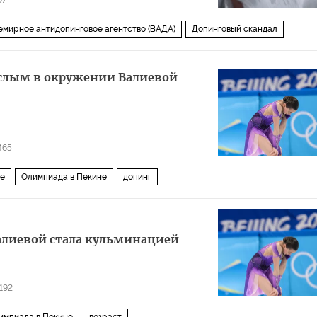
07
емирное антидопинговое агентство (ВАДА)
Допинговый скандал
рослым в окружении Валиевой
465
зе
Олимпиада в Пекине
допинг
Валиевой стала кульминацией
192