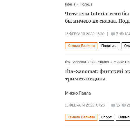
Interia
Польша
Читатели Interia: если б
бы ничего не сказал. Под
15 ФЕВРАЛЯ 2022, 16:30
7
12
Камила Валиева
Политика
Ол
Ilta-Sanomat
Финляндия
Микко Па
Ilta-Sanomat: финский э
триметазидина
Микко Паяла
15 ФЕВРАЛЯ 2022, 07:26
15
2
Камила Валиева
Спорт
Олимп