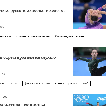
олько русские завоевали золото,
689
г-проба
комментарии читателей
Олимпиада в Пекине
n отреагировали на слухи о
4188
орт
допинг
фигурное катание
комментарии читателей
 Пуса
рехкратная чемпионка