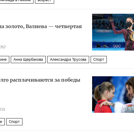
импиада в Пекине
возраст
а золото, Валиева — четвертая
767
кине
Анна Щербакова
Александра Трусова
Спорт
олго расплачиваются за победы
231
ие
Спорт