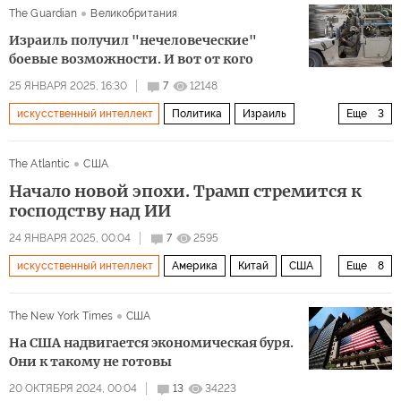
The Guardian
Великобритания
Израиль получил "нечеловеческие"
боевые возможности. И вот от кого
25 ЯНВАРЯ 2025, 16:30
7
12148
искусственный интеллект
Политика
Израиль
Еще
3
США
Microsoft
ЦАХАЛ
The Atlantic
США
Начало новой эпохи. Трамп стремится к
господству над ИИ
24 ЯНВАРЯ 2025, 00:04
7
2595
искусственный интеллект
Америка
Китай
США
Еще
8
Дональд Трамп
Джо Байден
Илон Маск
Nvidia
The New York Times
США
Microsoft
Oracle
Наука
технологии
На США надвигается экономическая буря.
Они к такому не готовы
20 ОКТЯБРЯ 2024, 00:04
13
34223