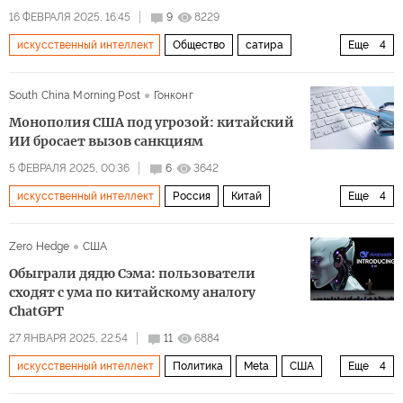
16 ФЕВРАЛЯ 2025, 16:45
9
8229
искусственный интеллект
Общество
сатира
Еще
4
США
Джо Байден
Дональд Трамп
Мультимедиа
South China Morning Post
Гонконг
Монополия США под угрозой: китайский
ИИ бросает вызов санкциям
5 ФЕВРАЛЯ 2025, 00:36
6
3642
искусственный интеллект
Россия
Китай
Еще
4
Microsoft
Nvidia
США
Наука
Zero Hedge
США
Обыграли дядю Сэма: пользователи
сходят с ума по китайскому аналогу
ChatGPT
27 ЯНВАРЯ 2025, 22:54
11
6884
искусственный интеллект
Политика
Meta
США
Еще
4
вашингтон
Twitter
Facebook
Китай