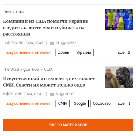
Россия
дроны
Time
США
Компании из США помогли Украине
следить за жителями и убивать на
расстоянии
11 ФЕВРАЛЯ 2024, 18:48
21
12885
искусственный интеллект
дроны
Украина
Еще
2
Longread
Общество
The Washington Post
США
Искусственный интеллект уничтожает
СМИ. Спасти их может только одно
8 ФЕВРАЛЯ 2024, 05:43
6
3007
искусственный интеллект
СМИ
Google
Общество
Еще
1
Longread
ЕЩЕ 20 МАТЕРИАЛОВ