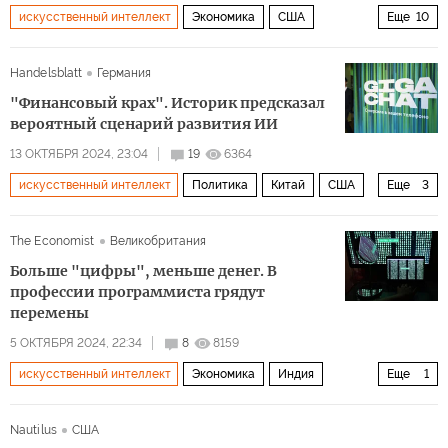
искусственный интеллект
Экономика
США
Еще
10
Америка
Япония
Камала Харрис
Дональд Трамп
Handelsblatt
Германия
Google
The New York Times
население
труд
"Финансовый крах". Историк предсказал
старение
Рынок труда
вероятный сценарий развития ИИ
13 ОКТЯБРЯ 2024, 23:04
19
6364
искусственный интеллект
Политика
Китай
США
Еще
3
Европа
Си Цзиньпин
Виктор Орбан
The Economist
Великобритания
Больше "цифры", меньше денег. В
профессии программиста грядут
перемены
5 ОКТЯБРЯ 2024, 22:34
8
8159
искусственный интеллект
Экономика
Индия
Еще
1
Америка
Nautilus
США