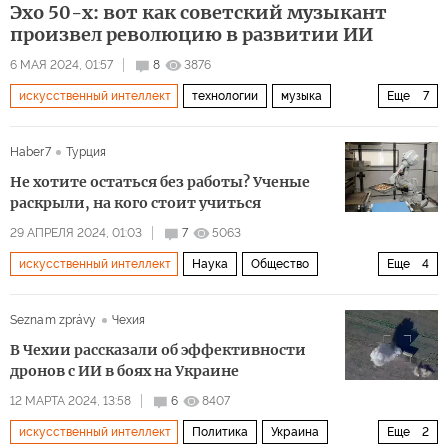
Эхо 50-х: вот как советский музыкант
произвел революцию в развитии ИИ
6 МАЯ 2024, 01:57
8
3876
искусственный интеллект
технологии
музыка
Еще
7
Москва
СССР
Россия
Моцарт
Haber7
Турция
Трофим Лысенко
МГУ
Longread
Не хотите остаться без работы? Ученые
раскрыли, на кого стоит учиться
29 АПРЕЛЯ 2024, 01:03
7
5063
искусственный интеллект
Наука
Общество
Еще
4
работа
будущее
образование
профессии
Seznam zprávy
Чехия
В Чехии рассказали об эффективности
дронов с ИИ в боях на Украине
12 МАРТА 2024, 13:58
6
8407
искусственный интеллект
Политика
Украина
Еще
2