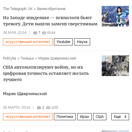
The Telegraph UK
Великобритания
На Западе эпидемия — психологи бьют
тревогу. Дети нашли замену сверстникам
26 МАЯ, 22:54
7
6544
искусственный интеллект
Youtube
Наука
Polityka
Польша
Марек Щверчиньский
США автоматизируют войну, но их
цифровая точность оставляет желать
лучшего
Марек Щверчиньский
26 МАРТА, 00:14
2
1291
искусственный интеллект
Политика
Иран
США
Еще
4
Израиль
Дональд Трамп
Пентагон