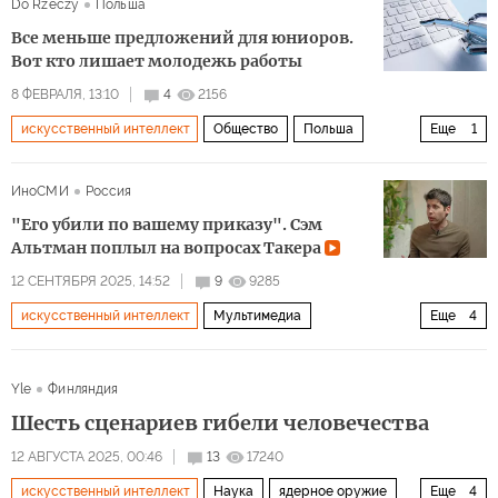
Do Rzeczy
Польша
F-15E Strike Eagle
Все меньше предложений для юниоров.
Вот кто лишает молодежь работы
8 ФЕВРАЛЯ, 13:10
4
2156
искусственный интеллект
Общество
Польша
Еще
1
работа
ИноСМИ
Россия
"Его убили по вашему приказу". Сэм
Альтман поплыл на вопросах Такера
12 СЕНТЯБРЯ 2025, 14:52
9
9285
искусственный интеллект
Мультимедиа
Еще
4
Сан-Франциско
Калифорния
Такер Карлсон
Yle
Финляндия
Искусственный интеллект (ИИ)
Шесть сценариев гибели человечества
12 АВГУСТА 2025, 00:46
13
17240
искусственный интеллект
Наука
ядерное оружие
Еще
4