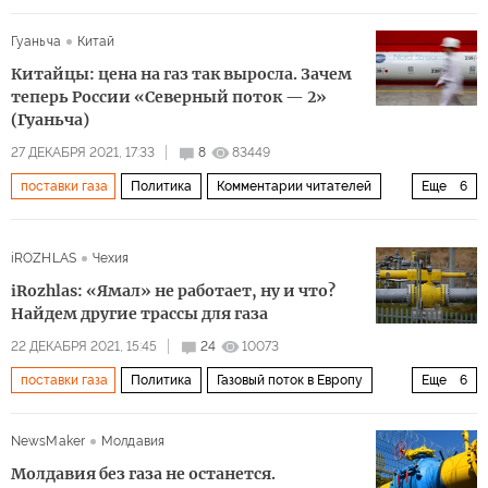
Газпром
газ
Гуаньча
Китай
Китайцы: цена на газ так выросла. Зачем
теперь России «Северный поток — 2»
(Гуаньча)
27 ДЕКАБРЯ 2021, 17:33
8
83449
поставки газа
Политика
Комментарии читателей
Еще
6
Россия
Европа
газ
Северный поток — 2
iROZHLAS
Чехия
комментарии читателей
цена на газ
iRozhlas: «Ямал» не работает, ну и что?
Найдем другие трассы для газа
22 ДЕКАБРЯ 2021, 15:45
24
10073
поставки газа
Политика
Газовый поток в Европу
Еще
6
Россия
Чехия
Германия
Ямальский газопровод
NewsMaker
Молдавия
обвинения
транзит
Молдавия без газа не останется.