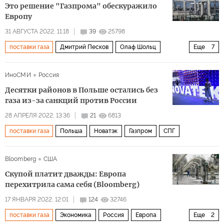
Это решение "Газпрома" обескуражило
Европу
31 АВГУСТА 2022, 11:18
39
25798
поставки газа
Дмитрий Песков
Олаф Шольц
Еще
7
Европа
Россия
Германия
Газпром
ЕС
ИноСМИ
Россия
Северный поток – 1
Uniper
Десятки районов в Польше остались без
газа из-за санкций против России
28 АПРЕЛЯ 2022, 13:36
21
6813
поставки газа
Польша
Новатэк
Газпром
СПГ
Bloomberg
США
Скупой платит дважды: Европа
перехитрила сама себя (Bloomberg)
17 ЯНВАРЯ 2022, 12:01
124
32746
поставки газа
Экономика
Россия
Европа
Еще
2