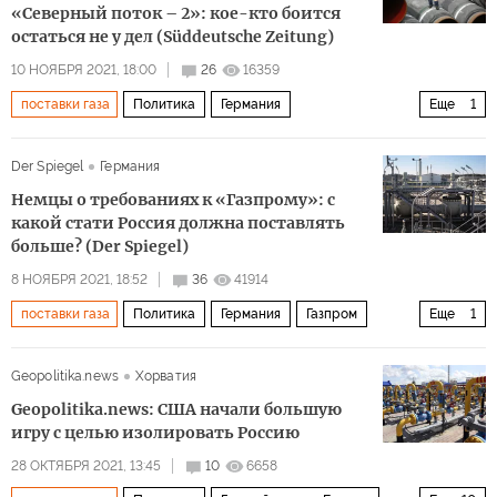
«Северный поток – 2»: кое-кто боится
остаться не у дел (Süddeutsche Zeitung)
10 НОЯБРЯ 2021, 18:00
26
16359
поставки газа
Политика
Германия
Еще
1
комментарии читателей
Der Spiegel
Германия
Немцы о требованиях к «Газпрому»: с
какой стати Россия должна поставлять
больше? (Der Spiegel)
8 НОЯБРЯ 2021, 18:52
36
41914
поставки газа
Политика
Германия
Газпром
Еще
1
комментарии читателей
Geopolitika.news
Хорватия
Geopolitika.news: США начали большую
игру с целью изолировать Россию
28 ОКТЯБРЯ 2021, 13:45
10
6658