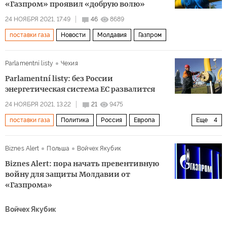
«Газпром» проявил «добрую волю»
24 НОЯБРЯ 2021, 17:49
46
8689
поставки газа
Новости
Молдавия
Газпром
Parlamentní listy
Чехия
Parlamentní listy: без России
энергетическая система ЕС развалится
24 НОЯБРЯ 2021, 13:22
21
9475
поставки газа
Политика
Россия
Европа
Еще
4
кризис
атомная энергетика
обвинения
Biznes Alert
Польша
Войчех Якубик
Зеленый курс
Biznes Alert: пора начать превентивную
войну для защиты Молдавии от
«Газпрома»
Войчех Якубик