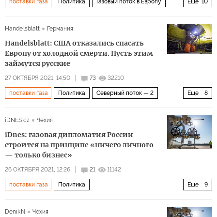
поставки газа
Политика
Газовый поток в Европу
Еще
10
Россия
Великобритания
Европа
Хорватия
Handelsblatt
Германия
Северный поток — 2
СПГ-терминал на острове Крк
Handelsblatt: США отказались спасать
изоляция
СПГ
ошибки
Европу от холодной смерти. Пусть этим
займутся русские
альтернативные источники энергии
27 ОКТЯБРЯ 2021, 14:50
73
32210
поставки газа
Политика
Северный поток — 2
Еще
8
Россия
США
Германия
Европа
iDNES.cz
Чехия
Северный поток — 2
санкции
сертификация
iDnes: газовая дипломатия России
энергетический кризис
строится на принципе «ничего личного
— только бизнес»
26 ОКТЯБРЯ 2021, 12:26
21
11142
поставки газа
Политика
Еще
9
Европа в газовых сетях России
Россия
Европа
DenikN
Чехия