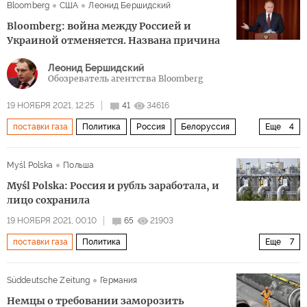
Bloomberg
США
Леонид Бершидский
Bloomberg: война между Россией и
Украиной отменяется. Названа причина
Леонид Бершидский
Обозреватель агентства Bloomberg
19 НОЯБРЯ 2021, 12:25
41
34616
поставки газа
Политика
Россия
Белоруссия
Еще
4
Украина
Владимир Путин
война
Myśl Polska
Польша
Северный поток — 2
Myśl Polska: Россия и рубль заработала, и
лицо сохранила
19 НОЯБРЯ 2021, 00:10
65
21903
поставки газа
Политика
Еще
7
Европа в газовых сетях России
Россия
Европа
Süddeutsche Zeitung
Германия
Газпром
газ
кризис
игра
Немцы о требовании заморозить