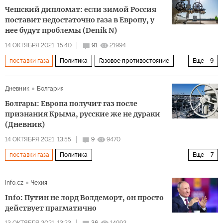
Газпром
Роснефть
Северный поток — 2
кризис
Чешский дипломат: если зимой Россия
интересы
объем
поставит недостаточно газа в Европу, у
нее будут проблемы (Deník N)
14 ОКТЯБРЯ 2021, 15:40
91
21994
поставки газа
Политика
Газовое противостояние
Еще
9
Россия
Чехия
Украина
Европа
Газпром
Дневник
Болгария
СПГ
транзит
цены на газ
зеленая энергетика
Болгары: Европа получит газ после
признания Крыма, русские же не дураки
(Дневник)
14 ОКТЯБРЯ 2021, 13:55
9
9470
поставки газа
Политика
Еще
7
Европа в газовых сетях России
Россия
Европа
Info.cz
Чехия
Владимир Путин
газ
кризис
Info: Путин не лорд Волдеморт, он просто
комментарии читателей
действует прагматично