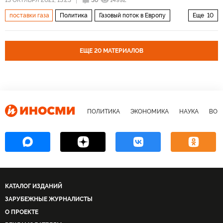
13 ОКТЯБРЯ 2021, 13:23
36
14992
поставки газа
Политика
Газовый поток в Европу
Еще
10
Россия
Европа
Владимир Путин
Газпром
Северный поток — 2
трубопровод Опал (Opal)
ЕЩЕ 20 МАТЕРИАЛОВ
Третий энергетический пакет
разногласия
цены на газ
газовый кризис
ПОЛИТИКА
ЭКОНОМИКА
НАУКА
ВОЕ
КАТАЛОГ ИЗДАНИЙ
ЗАРУБЕЖНЫЕ ЖУРНАЛИСТЫ
О ПРОЕКТЕ