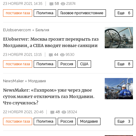
23 НОЯБРЯ 2021, 14:35
58
21674
поставки газа
Политика
Газовое противостояние
Еще
6
Россия
Молдавия
Европа
Газпром
долг
EUobserver.com
Бельгия
защита
EUobserver: Москва грозит перекрыть газ
Молдавии, а США вводят новые санкции
23 НОЯБРЯ 2021, 13:15
44
9530
поставки газа
Политика
Россия
США
Еще
8
Белоруссия
Украина
Молдавия
Владимир Путин
NewsMaker
Молдавия
Александр Лукашенко
Газпром
санкции
NewsMaker: «Газпром» уже через двое
мигранты
суток может отключить газ Молдавии.
Что случилось?
22 НОЯБРЯ 2021, 20:46
48
18324
поставки газа
Политика
Россия
Молдавия
Еще
3
Газпром
газ
долг