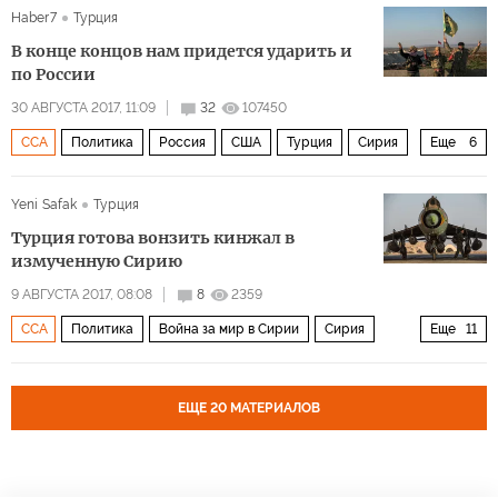
Haber7
Турция
Германия
Сирия
Иран
США
Африн
В конце концов нам придется ударить и
Ближний Восток
Идлиб
Биньямин Нетаньяху
по России
ЦРУ
Пентагон
30 АВГУСТА 2017, 11:09
32
107450
ССА
Политика
Россия
США
Турция
Сирия
Еще
6
Партия «Демократический союз» (PYD)
Иран
Рожава
Отряды народной самообороны (YPG)
Отряды народной самообороны (YPG)
Yeni Safak
Турция
Рабочая партия Курдистана (РПК)
С-400
курды
Рабочая партия Курдистана (РПК)
Джейш аль-Сувар
Турция готова вонзить кинжал в
Демократические силы Сирии» (SDG)
Тахрир Аш-Шам
измученную Сирию
9 АВГУСТА 2017, 08:08
8
2359
Турецкий поток
Северный поток — 2
СМИ Турции
ССА
Политика
Война за мир в Сирии
Сирия
Еще
11
вирус Коксаки
Африн
Турция
Россия
Рожава
Идлиб
Государство новое, а головная боль старая?
ИГИЛ
Рабочая партия Курдистана (РПК)
ЕЩЕ 20 МАТЕРИАЛОВ
Партия «Демократический союз» (PYD)
операция «Щит Евфрата
Астанинские переговоры