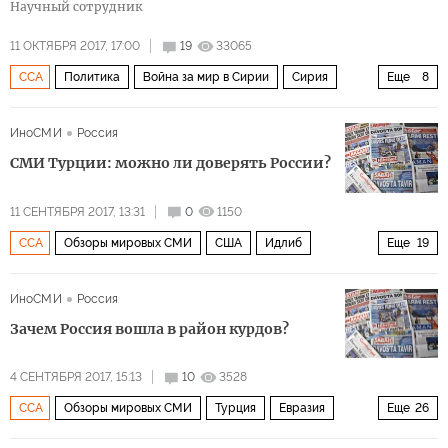
Научный сотрудник
11 ОКТЯБРЯ 2017, 17:00
19
33065
ССА
Политика
Война за мир в Сирии
Сирия
Еще
8
Россия
США
Ближний Восток
Идлиб
ИноСМИ
Россия
Башар Асад
Владимир Путин
Тахрир Аш-Шам
СМИ Турции: можно ли доверять России?
Аль-Каида
11 СЕНТЯБРЯ 2017, 13:31
0
1150
ССА
Обзоры мировых СМИ
США
Идлиб
Еще
19
Россия
Турция
Иран
Астана
Африн
ИноСМИ
Россия
Манбидж
Сирия
Ближний Восток
Израиль
Зачем Россия вошла в район курдов?
КНДР
Валерий Герасимов
Реджеп Тайип Эрдоган
4 СЕНТЯБРЯ 2017, 15:13
10
3528
Аль-Каида
Партия «Демократический союз» (PYD)
ССА
Обзоры мировых СМИ
Турция
Евразия
Еще
26
Рабочая партия Курдистана (РПК)
НАТО
С-400
Россия
Венгрия
Болгария
Сербия
Израиль
СМИ Турции
санкции