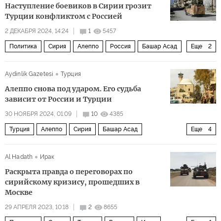
Наступление боевиков в Сирии грозит
Турции конфликтом с Россией
2 ДЕКАБРЯ 2024, 14:24
1
5457
Политика
Сирия
Алеппо
Россия
Башар Асад
Еще
2
Джейк Салливан (Jake Sullivan)
Турция
Aydinlik Gazetesi
Турция
Алеппо снова под ударом. Его судьба
зависит от России и Турции
30 НОЯБРЯ 2024, 01:09
10
4385
Турция
Алеппо
Сирия
Башар Асад
Еще
4
Хайят Тахрир Аш-Шам
ХАМАС
Al Hadath
Ирак
Рабочая партия Курдистана
Политика
Раскрыта правда о переговорах по
сирийскому кризису, прошедших в
Москве
29 АПРЕЛЯ 2023, 10:18
2
8655