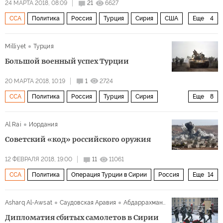
24 МАРТА 2018, 08:09
21
6627
ССА
Политика
Россия
Турция
Сирия
США
Еще
4
Рабочая партия Курдистана (РПК)
Milliyet
Турция
Партия «Демократический союз» (PYD)
Большой военный успех Турции
Отряды народной самообороны (YPG)
20 МАРТА 2018, 10:19
1
2724
операция «Оливковая ветвь
ССА
Политика
Россия
Турция
Сирия
Еще
8
Африн
Манбидж
Эль-Баб
Al Rai
Иордания
Отряды народной самообороны (YPG)
Советский «код» российского оружия
Партия «Демократический союз» (PYD)
12 ФЕВРАЛЯ 2018, 19:00
11
11061
Рабочая партия Курдистана (РПК)
ССА
Политика
Операция Турции в Сирии
Россия
Еще
14
операция «Щит Евфрата
операция «Оливковая ветвь
США
Турция
Сирия
Иран
Африн
Астана
Asharq Al-Awsat
Саудовская Аравия
Абдаррахман Ар-Рашид
Курдистан
Реджеп Тайип Эрдоган
ИГИЛ
Дипломатия сбитых самолетов в Сирии