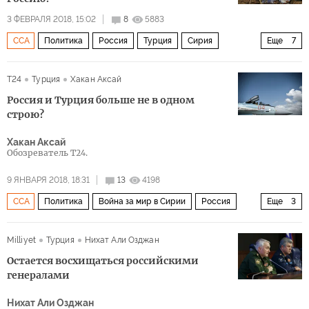
3 ФЕВРАЛЯ 2018, 15:02
8
5883
ССА
Политика
Россия
Турция
Сирия
Еще
7
Африн
Идлиб
Реджеп Тайип Эрдоган
T24
Турция
Хакан Аксай
Мария Захарова
Отряды народной самообороны (YPG)
Россия и Турция больше не в одном
Рабочая партия Курдистана (РПК)
курды
строю?
Хакан Аксай
Обозреватель Т24.
9 ЯНВАРЯ 2018, 18:31
13
4198
ССА
Политика
Война за мир в Сирии
Россия
Еще
3
Турция
Сирия
Авиабаза Хмеймим
Milliyet
Турция
Нихат Али Озджан
Остается восхищаться российскими
генералами
Нихат Али Озджан