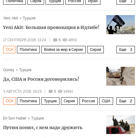
Политика
Сирия
Турция
Россия
Иран
Еще
1
сирийский кризис
Yeni Akit
Турция
Yeni Akit: Большая провокация в Идлибе!
17 СЕНТЯБРЯ 2018, 13:24
5
4859
ССА
Политика
Война за мир в Сирии
Сирия
Еще
3
Турция
Россия
Идлиб
Güneş
Турция
Да, США и Россия договорились!
3 АВГУСТА 2018, 19:23
5
14941
ССА
Политика
Турция
Сирия
Россия
США
Еще
2
Отряды народной самообороны (YPG)
курды
En Son Haber
Турция
Путин понял, с кем надо дружить