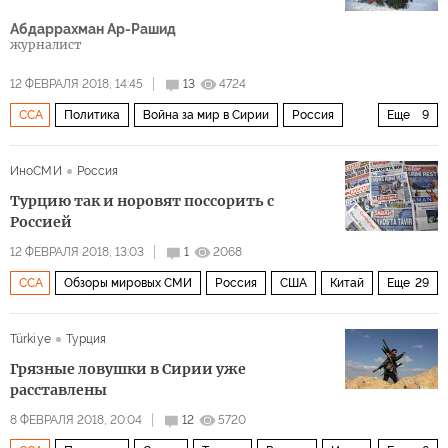
Джебхат ан-Нусра
Тахрир Аш-Шам
Абдаррахман Ар-Рашид
сирийский кризис
Су-25
зоны деэскалации
журналист
12 ФЕВРАЛЯ 2018, 14:45
13
4724
ССА
Политика
Война за мир в Сирии
Россия
Еще
9
США
Турция
Сирия
Израиль
Иран
Африн
ИноСМИ
Россия
Идлиб
Хизбалла
Турцию так и норовят поссорить с
Корпус стражей исламской революции
Россией
12 ФЕВРАЛЯ 2018, 13:03
1
2068
ССА
Обзоры мировых СМИ
Россия
США
Китай
Еще
29
Турция
Сирия
Ближний Восток
Белоруссия
Türkiye
Турция
Саудовская Аравия
Иран
Азербайджан
Африн
Грязные ловушки в Сирии уже
Идлиб
Алеппо
Катар
Афганистан
Иордания
расставлены
Латакия
Марокко
Хмеймим
Башар Асад
8 ФЕВРАЛЯ 2018, 20:04
12
5720