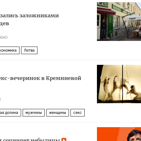
азались заложниками
цев
6640
кономика
Литва
екс-вечеринок в Кремниевой
2
ая долина
мужчины
женщины
секс
ом сочиняет небылицы