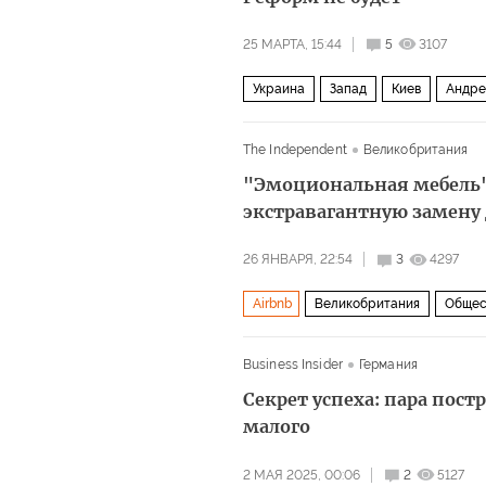
25 МАРТА, 15:44
5
3107
Украина
Запад
Киев
Андре
Верховная рада
Политика
The Independent
Великобритания
"Эмоциональная мебель"
экстравагантную замену
26 ЯНВАРЯ, 22:54
3
4297
Airbnb
Великобритания
Общес
Business Insider
Германия
Секрет успеха: пара пост
малого
2 МАЯ 2025, 00:06
2
5127