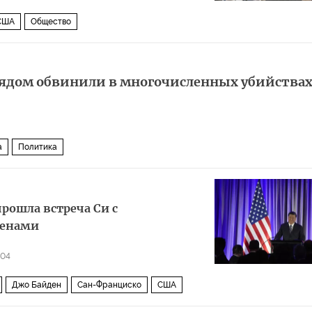
США
Общество
 ядом обвинили в многочисленных убийствах
а
Политика
прошла встреча Си с
менами
004
Джо Байден
Сан-Франциско
США