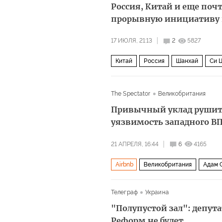
Россия, Китай и еще поч
прорывную инициативу 
17 ИЮЛЯ, 21:13
2
5827
Китай
Россия
Шанхай
Си 
The Spectator
Великобритания
Привычный уклад рушитс
уязвимость западного В
21 АПРЕЛЯ, 16:44
6
4165
Airbnb
Великобритания
Адам 
Телеграф
Украина
"Полупустой зал": депут
Реформ не будет