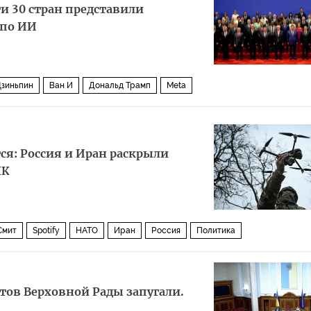
ти 30 стран представили
по ИИ
Цзиньпин
Ван И
Дональд Трамп
Meta
я: Россия и Иран раскрыли
ПК
Смит
Spotify
НАТО
Иран
Россия
Политика
атов Верховной Рады запугали.