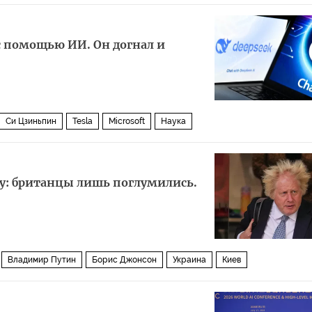
с помощью ИИ. Он догнал и
Си Цзиньпин
Tesla
Microsoft
Наука
у: британцы лишь поглумились.
Владимир Путин
Борис Джонсон
Украина
Киев
ко
Политика