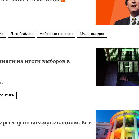
ис
Джо Байден
фейковые новости
Мультимедиа
лияли на итоги выборов в
35
олитика
директор по коммуникациям. Вот