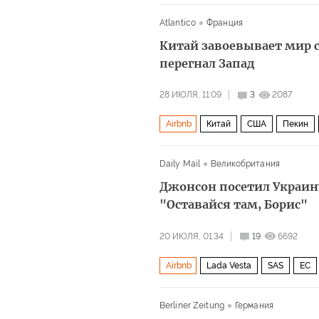
Atlantico
Франция
Китай завоевывает мир 
перегнал Запад
28 ИЮЛЯ, 11:09
3
2087
Airbnb
Китай
США
Пекин
Daily Mail
Великобритания
Джонсон посетил Украин
"Оставайся там, Борис"
20 ИЮЛЯ, 01:34
19
6692
Airbnb
Lada Vesta
SAS
ЕС
Великобритания
Вадим Пристай
Berliner Zeitung
Германия