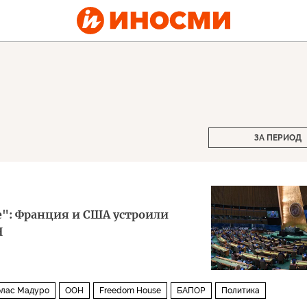
ЗА ПЕРИОД
е": Франция и США устроили
Н
олас Мадуро
ООН
Freedom House
БАПОР
Политика