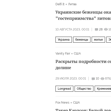
Delfi.lt
Литва
Украинские беженцы ок
"гостеприимства" литов
10 АВГУСТА 2023, 00:01
28
1
Украина
беженцы
жилье
Э
Vanity Fair
США
Раскрыты подробности с
долине
29 ИЮЛЯ 2023, 00:01
10
879
Longread
Общество
Кремниев
Fox News
США
Такер Карлсон: Белый д