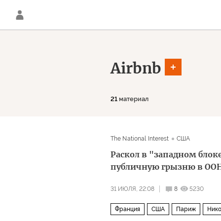
Airbnb
21
материал
The National Interest
США
Раскол в "западном блок
публичную грызню в ОО
31 ИЮЛЯ, 22:08
8
5230
Франция
США
Париж
Ник