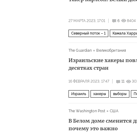
27 МАРТА 2023, 17:01
6
8404
Северный поток – 1
Камала Харр
The Guardian
Великобритания
Израильские хакеры пов
десятках стран
16 ФЕВРАЛЯ 2023, 17:47
11
30
Израиль
хакеры
выборы
П
The Washington Post
США
В Белом доме сменится 
почему это важно