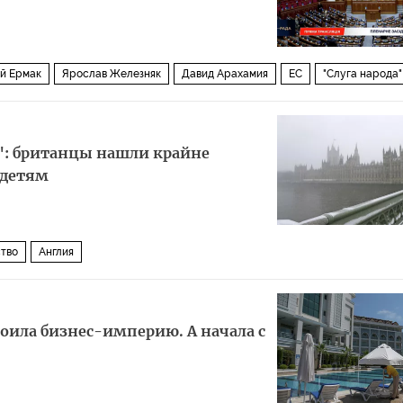
й Ермак
Ярослав Железняк
Давид Арахамия
ЕС
"Слуга народа"
: британцы нашли крайне
 детям
тво
Англия
роила бизнес-империю. А начала с