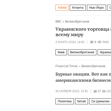
Airbnb
Атланта
Нью-Йорк
BBC
Великобритания
Украинского торговца
всему миру
2 МАРТА 2024, 14:40
9
7499
Киев
Великобритания
Украин
Financial Times
Великобритания
Бурные овации. Вот как 
американскими бизнес
16 НОЯБРЯ 2023, 13:30
17
11
Политика
Китай
Си Цзиньпин