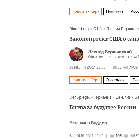
Кристиан Керн
Политика
Рос
Ангела Меркель
Зигмар Габриэль
Bloomberg
США
Леонид Бершидс
Законопроект США о санк
Леонид Бершидский
Обозреватель агентства 
19 ИЮНЯ 2017, 13:03
13
7509
Кристиан Керн
Экономика
Ро
Сенат США
санкции
ущерб
Der Spiegel
Германия
Беньямин Б
Битва за будущее России
Беньямин Биддер
6 ИЮНЯ 2017, 12:10
108
1968