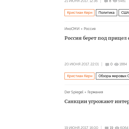
21 ИЮНЯ 2017, 12:36
8
5481
Кристиан Керн
Политика
США
Зигмар Габриэль
Конгресс США
ИноСМИ
Россия
Россия берет под прицел
20 ИЮНЯ 2017, 22:01
0
1884
Кристиан Керн
Обзоры мировых
Севастополь
Владимир Путин
Der Spiegel
Германия
Алексей Навальный
Пол Манафо
Санкции угрожают инте
Оливер Стоун
Сергей Горьков
День России
санкции
протес
19 ИЮНЯ 2017, 16:00
19
6064