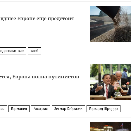
 Худшее Европе еще предстоит
одовольствие
хлеб
ается, Европа полна путинистов
сия
Германия
Австрия
Зигмар Габриэль
Герхард Шредер
 Штрахе
Роснефть
Лукойл