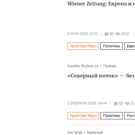
Wiener Zeitung: Европа и
8 МАЯ 2019, 15:01
10
4632
Кристиан Керн
Политика
Евро
Владимир Путин
Александр Ван 
Gazeta Wyborcza
Польша
Альтернатива для Германии» (АДГ)
«Северный поток» — без
2 ФЕВРАЛЯ 2018, 04:44
62
23
Кристиан Керн
Политика
Рос
Барак Обама
Дональд Трамп
Die Welt
Германия