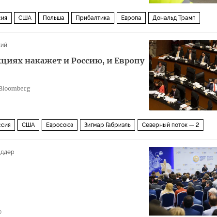
сия
США
Польша
Прибалтика
Европа
Дональд Трамп
санкции
газопровод
энергетика
кий
циях накажет и Россию, и Европу
Bloomberg
ссия
США
Евросоюз
Зигмар Габриэль
Северный поток — 2
Санкции: кто кого
иддер
0