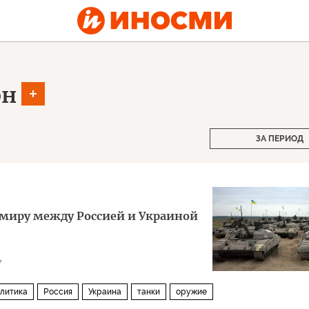
рн
ЗА ПЕРИОД
к миру между Россией и Украиной
7
литика
Россия
Украина
танки
оружие