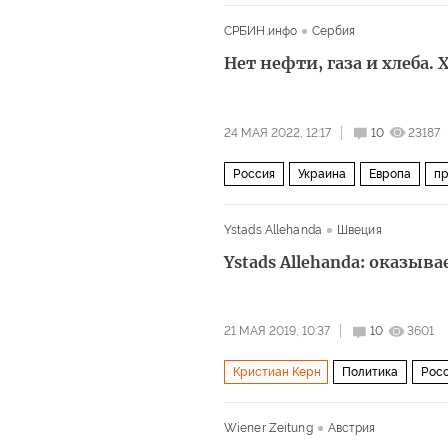
СРБИН.инфо
Сербия
Нет нефти, газа и хлеба.
24 МАЯ 2022, 12:17
10
23187
Россия
Украина
Европа
пр
Ystads Allehanda
Швеция
Ystads Allehanda: оказыв
21 МАЯ 2019, 10:37
10
3601
Кристиан Керн
Политика
Рос
Себастьян Курц
Хайнц-Кристиан
Wiener Zeitung
Австрия