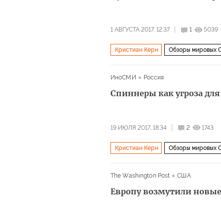
1 АВГУСТА 2017, 12:37
1
5039
Кристиан Керн
Обзоры мировых
Литва
Иран
Латвия
Грузия
ИноСМИ
Россия
Жан-Клод Юнкер
Майк Пенс
Спиннеры как угроза дл
Палата представителей США
Евр
19 ИЮЛЯ 2017, 18:34
2
1743
Кристиан Керн
Обзоры мировых
Хомс
Идлиб
Дамаск
Пари
The Washington Post
США
Рамзан Кадыров
Йенс Столтенбе
Европу возмутили новые
Сенат США
Shell
Engie
Пал
акции протеста
санкции
Севе