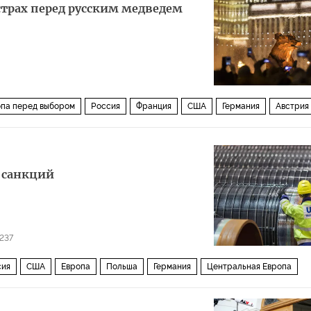
 страх перед русским медведем
па перед выбором
Россия
Франция
США
Германия
Австрия
дер Беллен
Хайнц-Кристиан Штрахе
НАТО
Европарламент
Австрийская народная партия
Партия свободы (Австрия)
выборы
 санкций
237
сия
США
Европа
Польша
Германия
Центральная Европа
Рекс Тиллерсон
Зигмар Габриэль
Матеуш Моравецкий
Газпром