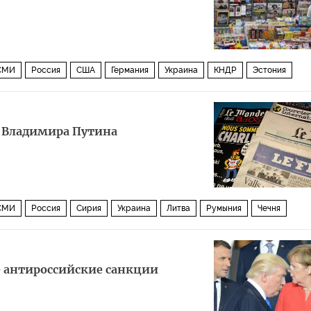
 СМИ
Россия
США
Германия
Украина
КНДР
Эстония
Европа
Черногория
Запад
Владимир Путин
Дональд Трамп
Зигмар Габриэль
ЕС
Конгресс США
МИД РФ
Сенат США
я Владимира Путина
опейская комиссия
Северный поток — 2
санкции
СМИ США
 СМИ
Россия
Сирия
Украина
Литва
Румыния
Чечня
ж
Тегеран
Владимир Путин
Дональд Трамп
Эммануэль Макрон
рг
Зигмар Габриэль
ИГИЛ
НАТО
Пентагон
Wintershall
 антироссийские санкции
ата представителей США
Uniper
OMW
прекращение огня
рный поток — 2
СМИ Франции
геи
спиннер