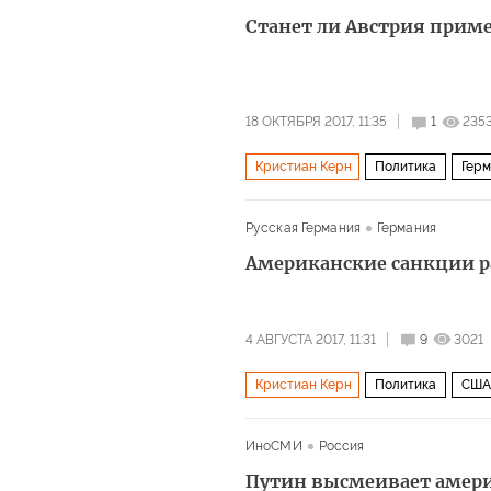
ЕС
Эксон Мобил
газ
санкц
Станет ли Австрия прим
Северный поток — 2
18 ОКТЯБРЯ 2017, 11:35
1
235
Кристиан Керн
Политика
Герм
Себастьян Курц
выборы
рефо
Русская Германия
Германия
Американские санкции р
4 АВГУСТА 2017, 11:31
9
3021
Кристиан Керн
Политика
США
Санкции: кто кого
ИноСМИ
Россия
Путин высмеивает амер