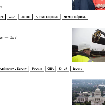
09
сия
США
Европа
Ангела Меркель
Зигмар Габриэль
ке — 2»?
6
овый поток в Европу
Россия
США
Китай
Европа
ь
Зигмар Габриэль
ЕС
газ
газопровод
кредиты