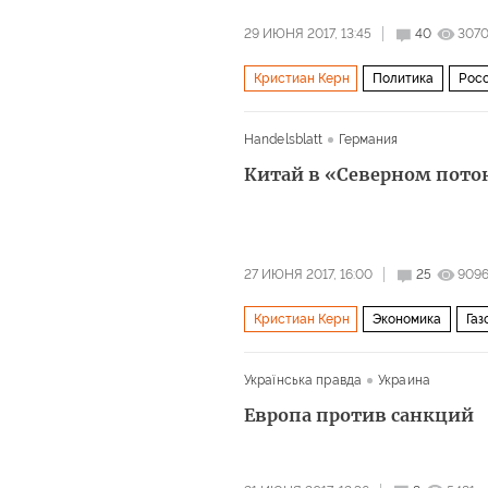
29 ИЮНЯ 2017, 13:45
40
307
Кристиан Керн
Политика
Рос
Санкции: кто кого
Handelsblatt
Германия
Китай в «Северном пото
27 ИЮНЯ 2017, 16:00
25
909
Кристиан Керн
Экономика
Газ
Владимир Путин
Ангела Меркел
Українська правда
Украина
Европа против санкций