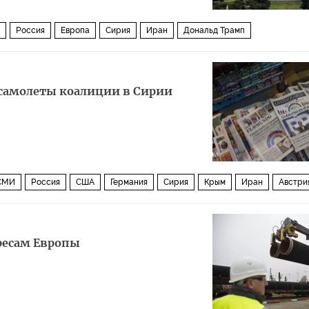
Россия
Европа
Сирия
Иран
Дональд Трамп
Северный поток — 2
санкции
Санкции: кто кого
 самолеты коалиции в Сирии
 СМИ
Россия
США
Германия
Сирия
Крым
Иран
Австри
Борис Ельцин
Дональд Трамп
Рекс Тиллерсон
рт
Джаред Кушнер
Зигмар Габриэль
Картер Пейдж
ресам Европы
ИГИЛ
Фонд борьбы с коррупцией
Северный поток — 2
Сенат США
ты
СМИ Испаниии
вмешательство
Интервью с Путиным