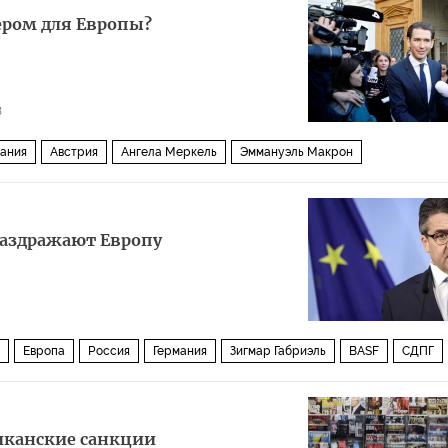
ии
Энергетический рынок
проект
энергоносители
ером для Европы?
3
ания
Австрия
Ангела Меркель
Эммануэль Макрон
рмы
аздражают Европу
Европа
Россия
Германия
Зигмар Габриэль
BASF
СДПГ
иканские санкции