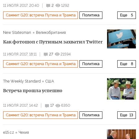
11 ИЮЛЯ 2017, 20:40
2
1292
Саммит G20: встреча Путина и Трампа
Политика
Еще
5
Россия
США
Владимир Путин
Дональд Трамп
New Statesman
Великобритания
СМИ
Как фотошоп с Путиным захватил Twitter
11 ИЮЛЯ 2017, 18:11
27
21594
Саммит G20: встреча Путина и Трампа
Политика
Еще
8
Россия
Турция
Владимир Путин
Дональд Трамп
The Weekly Standard
США
Реджеп Тайип Эрдоган
Twitter
фото
Встреча прошла успешно
фейковые новости
11 ИЮЛЯ 2017, 14:42
17
6350
Саммит G20: встреча Путина и Трампа
Политика
Еще
13
Россия
США
Владимир Путин
Дональд Трамп
e15.cz
Чехия
Никита Хрущев
Михаил Горбачев
Юрий Андропов