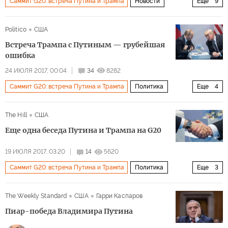
Саммит G20: встреча Путина и Трампа
Новости
Еще
9
Саммит G20 в Буэнос-Айресе
Россия
США
Politico
США
Украина
Аргентина
Керченский пролив
Встреча Трампа с Путиным — грубейшая
Владимир Путин
Дональд Трамп
G20
ошибка
24 ИЮЛЯ 2017, 00:04
34
8282
Саммит G20: встреча Путина и Трампа
Политика
Еще
4
Владимир Путин
Дональд Трамп
G20
The Hill
США
встреча между Путиным и Трампом
Еще одна беседа Путина и Трампа на G20
19 ИЮЛЯ 2017, 03:20
14
5620
Саммит G20: встреча Путина и Трампа
Политика
Еще
3
Владимир Путин
Рашагейт
The Weekly Standard
США
Гарри Каспаров
встреча между Путиным и Трампом
Пиар-победа Владимира Путина