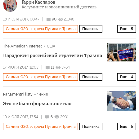
Гарри Каспаров
Колумнист и опозиционный деятель
18 ИЮЛЯ 2017, 00:47
90
21346
Саммит G20: встреча Путина и Трампа
Политика
Еще
5
Россия
США
Владимир Путин
Дональд Трамп
The American Interest
США
Рекс Тиллерсон
Парадоксы российской стратегии Трампа
17 ИЮЛЯ 2017, 12:03
11
3764
Саммит G20: встреча Путина и Трампа
Политика
Еще
4
Россия
США
Дональд Трамп
Рекс Тиллерсон
Parlamentní listy
Чехия
Это не было формальностью
13 ИЮЛЯ 2017, 17:54
6
3901
Саммит G20: встреча Путина и Трампа
Политика
Еще
5
Гамбург
Владимир Путин
Дональд Трамп