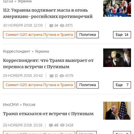
112.ua
Украина
Владимир Путин
Дональд Трамп
G20
112: Украина подливает масла в огонь
Президентская предвыборная гонка 2020 в США
американо-российских противоречий
30 НОЯБРЯ 2018, 12:09
14
2871
Саммит G20: встреча Путина и Трампа
Политика
Еще
14
Саммит G20 в Буэнос-Айресе
Общество
Россия
Корреспондент
Украина
США
Украина
Евросоюз
Азовское море
Корреспондент: что Трамп выиграет от
Владимир Путин
Дональд Трамп
Никки Хейли
переноса встречи с Путиным
Антон Геращенко
G20
29 НОЯБРЯ 2018, 20:42
11
4079
Саммит G20: встреча Путина и Трампа
Политика
Еще
7
ВМСУ (Военно-морские силы Украины)
санкции
США
Россия
Азовское море
Дональд Трамп
ИноСМИ
Россия
Владимир Путин
саммит
Трамп отказался от встречи с Путиным
Саммит G20 в Буэнос-Айресе
29 НОЯБРЯ 2018, 20:19
46
3418