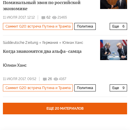
Поминальный звон по российской
Джон Ф. Кеннеди
Леонид Брежнев
Рональд Рейган
экономике
Ричард Никсон
Дуайт Эйзенхауэр
G20
11 ИЮЛЯ 2017, 12:12
62
21465
Саммит G20: встреча Путина и Трампа
Политика
Еще
6
Россия
США
Владимир Путин
Дональд Трамп
Süddeutsche Zeitung
Германия
Юлиан Ханс
встреча между Путиным и Трампом
встреча
Когда знакомятся два альфа-самца
Юлиан Ханс
11 ИЮЛЯ 2017, 09:52
26
4167
Саммит G20: встреча Путина и Трампа
Политика
Еще
9
Гамбург
Владимир Путин
Дональд Трамп
Рекс Тиллерсон
Никки Хейли
ООН
CNN
ЕЩЕ 20 МАТЕРИАЛОВ
Саммит G20 в Гамбурге
Барак Обама