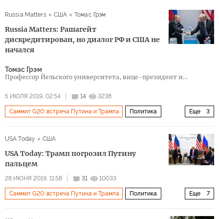
Russia Matters
США
Томас Грэм
Russia Matters: Рашагейт
дискредитирован, но диалог РФ и США не
начался
Томас Грэм
Профессор Йельского университета, вице-президент и
управляющий директор Kissinger Associates
5 ИЮЛЯ 2019, 02:54
14
3238
Саммит G20: встреча Путина и Трампа
Политика
Еще
3
Осака
диалог
Рашагейт
USA Today
США
USA Today: Трамп погрозил Путину
пальцем
28 ИЮНЯ 2019, 11:58
31
10033
Саммит G20: встреча Путина и Трампа
Политика
Еще
7
Саммит G20 в Осаке
Россия
США