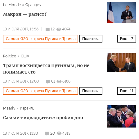
Le Monde
Франция
встреча между Путиным и Трампом
детали
Макрон — расист?
13 ИЮЛЯ 2017, 15:58
12
4074
Саммит G20: встреча Путина и Трампа
Политика
Еще
7
Франция
Африка
Николя Саркози
Politico
США
Эммануэль Макрон
Мамаду Диуф
G20
Трамп восхищается Путиным, но не
Саммит G20 в Гамбурге
понимает его
13 ИЮЛЯ 2017, 12:03
61
8188
Саммит G20: встреча Путина и Трампа
Политика
Еще
11
Россия
США
Сирия
КНДР
Иран
Индия
Maariv
Израиль
Барак Обама
Владимир Путин
Дональд Трамп
Саммит «двадцатки» пробил дно
Джон Керри
Саммит G20 в Гамбурге
13 ИЮЛЯ 2017, 11:38
20
4313