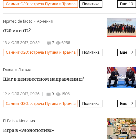
Саммит G20: встреча Путина и Трампа
Политика
Еще
10
Россия
США
Турция
Сирия
Украина
Иратес de facto
Армения
Реджеп Тайип Эрдоган
Владимир Путин
G20 или G2?
Башар Асад
Дональд Трамп
G20
13 ИЮЛЯ 2017, 00:32
7
6258
Саммит G20: встреча Путина и Трампа
Политика
Еще
7
Россия
США
Китай
Европа
Владимир Путин
Diena
Латвия
Дональд Трамп
G20
Шаг в неизвестном направлении?
12 ИЮЛЯ 2017, 09:36
3
1506
Саммит G20: встреча Путина и Трампа
Политика
Еще
7
Россия
США
Сирия
Владимир Путин
El Pais
Испания
Дональд Трамп
G20
Минские соглашения
Игра в «Монополию»