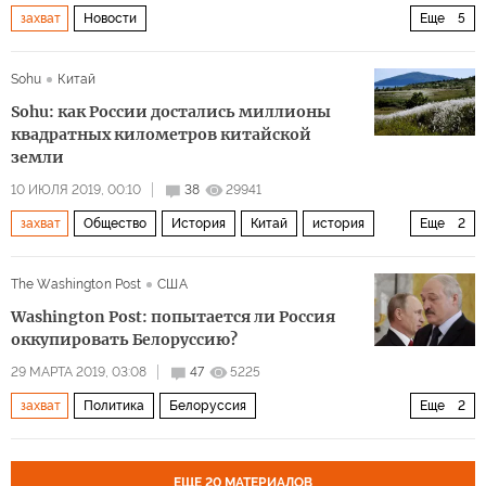
захват
Новости
Еще
5
Иран в самом центре ближневосточной игры
Sohu
Китай
Зачем США задирают Иран?
Великобритания
Иран
Sohu: как России достались миллионы
Персидский Залив
квадратных километров китайской
земли
10 ИЮЛЯ 2019, 00:10
38
29941
захват
Общество
История
Китай
история
Еще
2
территориальные претензии
Россия
The Washington Post
США
Washington Post: попытается ли Россия
оккупировать Белоруссию?
29 МАРТА 2019, 03:08
47
5225
захват
Политика
Белоруссия
Еще
2
Александр Лукашенко
Владимир Путин
ЕЩЕ 20 МАТЕРИАЛОВ