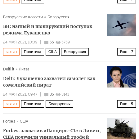
Афганистан-2021: возвращение талибов
Украина
Белорусские новости
Белоруссия
Афганистан
Кабул
аэропорт
талибы
самолет
БН: наглый и шокирующий поступок
режима Лукашенко
24 МАЯ 2021, 10:09
55
5759
захват
Политика
США
Белоруссия
Еще
7
Великобритания
Канада
Доминик Рааб
Delfi.lt
Литва
Энтони Блинкен (Anthony Blinken)
Роман Протасевич
Delfi: Лукашенко захватил самолет как
Ryanair
Инцидент с самолетом в Белоруссии
сомалийский пират
24 МАЯ 2021, 09:47
35
3141
захват
Политика
Белоруссия
Еще
5
Александр Лукашенко
Светлана Тихановская
Forbes
США
Роман Протасевич
Nexta
Forbes: захватив «Панцирь-С1» в Ливии,
Инцидент с самолетом в Белоруссии
США получили уникальный трофей