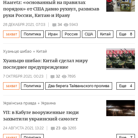
Haaretz: «основанный на правилах
порядок» от США давно рухнул, развязав
руки России, Китаю и Ирану
28 ДЕКАБРЯ 2021, 07:03
34
5943
захват
Политика
Иран
Россия
США
Китай
Еще
8
Владимир Путин
Али Хаменеи
Си Цзиньпин
Хуаньцю шибао
Китай
НАТО
агрессия
аннексия
правила
Хуаньцю шибао: Китай сделал миру
международное право
последнее предупреждение
7 ОКТЯБРЯ 2021, 00:23
32
7895
захват
Политика
Два берега Тайваньского пролива
Еще
4
США
Китай
Тайвань
комментарии читателей
Українська правда
Украина
УП: в Кабуле вооруженные люди
захватили украинский самолет
24 АВГУСТА 2021, 13:22
23
3265
захват
Политика
Еще
7