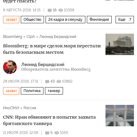
будет спасать?
8 АВГУСТА 2019, 14:15
16
10358
захват
Общество
24 кадра в секунду
Финляндия
Еще
7
Европа
Россия
Антуан Бодри
"Зов волка"
Bloomberg
США
Леонид Бершидский
фильм
опасность
помощь
Bloomberg: в мире сделок моря перестали
быть безопасным местом
Леонид Бершидский
Обозреватель агентства Bloomberg
28 ИЮЛЯ 2019, 17:31
43
10862
захват
Политика
танкер
ИноСМИ
Россия
CNN: Иран обвиняют в попытке захвата
британского танкера
11 ИЮЛЯ 2019, 12:06
5
1055