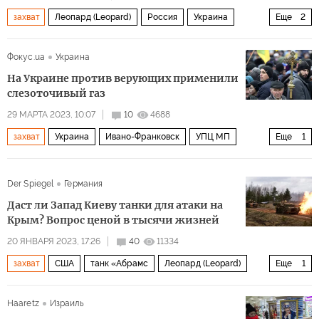
захват
Леопард (Leopard)
Россия
Украина
Еще
2
комментарии читателей
Политика
Фокус.ua
Украина
На Украине против верующих применили
слезоточивый газ
29 МАРТА 2023, 10:07
10
4688
захват
Украина
Ивано-Франковск
УПЦ МП
Еще
1
Мультимедиа
Der Spiegel
Германия
Даст ли Запад Киеву танки для атаки на
Крым? Вопрос ценой в тысячи жизней
20 ЯНВАРЯ 2023, 17:26
40
11334
захват
США
танк «Абрамс
Леопард (Leopard)
Еще
1
Крым
Haaretz
Израиль