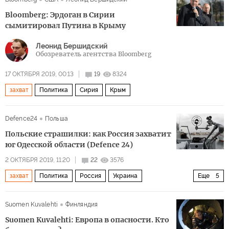
Bloomberg: Эрдоган в Сирии
сымитировал Путина в Крыму
Леонид Бершидский
Обозреватель агентства Bloomberg
17 ОКТЯБРЯ 2019, 00:13
19
8324
захват
Политика
Сирия
Крым
Defence24
Польша
Польские страшилки: как Россия захватит
юг Одесской области (Defence 24)
2 ОКТЯБРЯ 2019, 11:20
22
3576
захват
Политика
Россия
Украина
Еще
5
Приднестровье
влияние
контроль
Suomen Kuvalehti
Финляндия
дестабилизация
сценарий
Suomen Kuvalehti: Европа в опасности. Кто