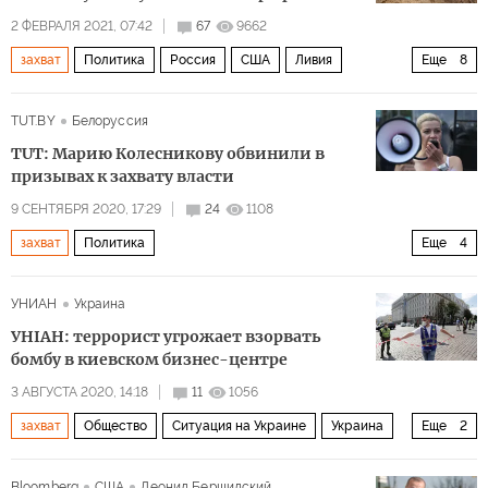
2 ФЕВРАЛЯ 2021, 07:42
67
9662
захват
Политика
Россия
США
Ливия
Еще
8
Белоруссия
Молдавия
Халифа Хафтар
МиГ-29
TUT.BY
Белоруссия
Панцирь-С1
ПВО
ракеты
система
TUT: Марию Колесникову обвинили в
призывах к захвату власти
9 СЕНТЯБРЯ 2020, 17:29
24
1108
захват
Политика
Еще
4
Выборы президента Белоруссии – 2020
Белоруссия
УНИАН
Украина
Мария Колесникова
уголовное преследование
УНIАН: террорист угрожает взорвать
бомбу в киевском бизнес-центре
3 АВГУСТА 2020, 14:18
11
1056
захват
Общество
Ситуация на Украине
Украина
Еще
2
Киев
терроризм
Bloomberg
США
Леонид Бершидский