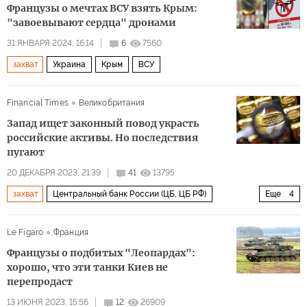
Французы о мечтах ВСУ взять Крым:
"завоевывают сердца" дронами
31 ЯНВАРЯ 2024, 16:14
6
7560
захват
Украина
Крым
ВСУ
Financial Times
Великобритания
Запад ищет законный повод украсть
российские активы. Но последствия
пугают
20 ДЕКАБРЯ 2023, 21:39
41
13795
захват
Центральный банк России (ЦБ, ЦБ РФ)
Еще
4
зарубежные активы
конфискация
большая семерка
Le Figaro
Франция
Экономика
Французы о подбитых "Леопардах":
хорошо, что эти танки Киев не
перепродаст
13 ИЮНЯ 2023, 15:56
12
26909