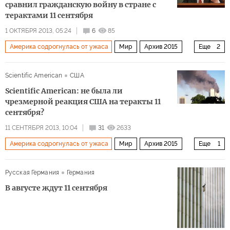
сравнил гражданскую войну в стране с
терактами 11 сентября
1 ОКТЯБРЯ 2013, 05:24
6
85
Америка содрогнулась от ужаса
Мир
Архив 2015
Еще
2
Ближний Восток
Война за мир в Сирии
Scientific American
США
Scientific American: не была ли
чрезмерной реакция США на теракты 11
сентября?
11 СЕНТЯБРЯ 2013, 10:04
31
2633
Америка содрогнулась от ужаса
Мир
Архив 2015
Еще
1
Годовщина терактов 9/11
Русская Германия
Германия
В августе ждут 11 сентября