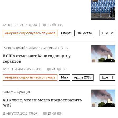
12 НОЯБРЯ 2015, 07:34
13
305
Америка содрогнулась от ужаса
Спорт
Общество
Еще
2
Россия
Архив 2015
Русская служба «Голоса Америки»
США
В США отмечают 14-ю годовщину
терактов
12 СЕНТЯБРЯ 2015, 00:06
24
315
Америка содрогнулась от ужаса
Мир
Архив 2015
Еще
1
США и Канада
Slate.fr
Франция
АНБ лжет, что не могло предотвратить
9/11?
11 АВГУСТА 2015, 09:07
13
834