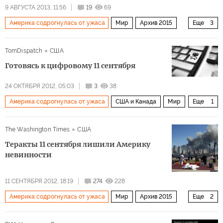
9 АВГУСТА 2013, 11:56
19
69
Америка содрогнулась от ужаса
Мир
Архив 2015
Еще
3
Ближний Восток
США и Канада
Европа
TomDispatch
США
Готовясь к цифровому 11 сентября
24 ОКТЯБРЯ 2012, 05:03
3
38
Америка содрогнулась от ужаса
США и Канада
Мир
Еще
1
Архив 2015
The Washington Times
США
Теракты 11 сентября лишили Америку
невинности
11 СЕНТЯБРЯ 2012, 18:19
274
228
Америка содрогнулась от ужаса
Мир
Архив 2015
Еще
2
США и Канада
Годовщина терактов 9/11