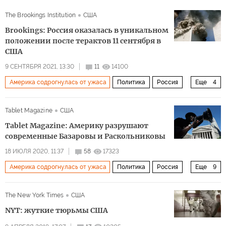
The Brookings Institution
США
Brookings: Россия оказалась в уникальном
положении после терактов 11 сентября в
США
9 СЕНТЯБРЯ 2021, 13:30
11
14100
Америка содрогнулась от ужаса
Политика
Россия
Еще
4
США
Афганистан
терроризм
сотрудничество
Tablet Magazine
США
Tablet Magazine: Америку разрушают
современные Базаровы и Раскольниковы
18 ИЮЛЯ 2020, 11:37
58
17323
Америка содрогнулась от ужаса
Политика
Россия
Еще
9
США
Дональд Трамп
Федор Достоевский
The New York Times
США
Иван Тургенев
история
революция
NYT: жуткие тюрьмы США
прогрессисты
радикализм
прогрессивизм