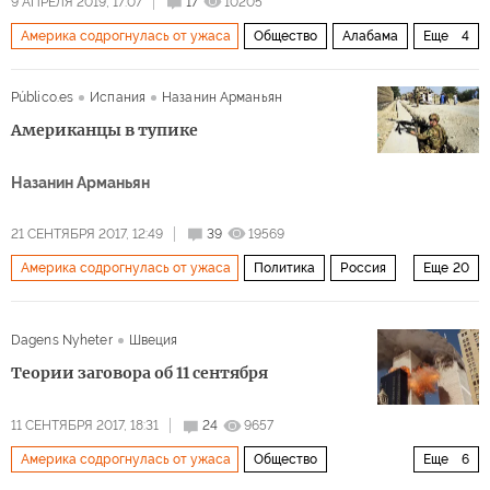
9 АПРЕЛЯ 2019, 17:07
17
10205
Америка содрогнулась от ужаса
Общество
Алабама
Еще
4
Барак Обама
Министерство юстиции США
Público.es
Испания
Назанин Арманьян
расследование
преступность
Американцы в тупике
Назанин Арманьян
21 СЕНТЯБРЯ 2017, 12:49
39
19569
Америка содрогнулась от ужаса
Политика
Россия
Еще
20
США
Китай
Иран
СССР
Афганистан
Dagens Nyheter
Швеция
Центральная Азия
Хиллари Клинтон
Теории заговора об 11 сентября
Рональд Рейган
Маргарет Тэтчер
Усама бен Ладен
Саддам Хусейн
НАТО
ЦРУ
11 СЕНТЯБРЯ 2017, 18:31
24
9657
Шанхайская организация сотрудничества (ШОС)
нефть
Америка содрогнулась от ужаса
Общество
Еще
6