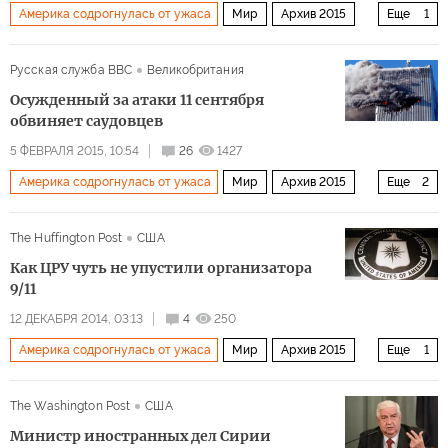
Америка содрогнулась от ужаса
Мир
Архив 2015
Еще
1
США и Канада
Русская служба BBC
Великобритания
Осужденный за атаки 11 сентября
обвиняет саудовцев
5 ФЕВРАЛЯ 2015, 10:54
26
1427
Америка содрогнулась от ужаса
Мир
Архив 2015
Еще
2
США и Канада
Ближний Восток
The Huffington Post
США
Как ЦРУ чуть не упустили организатора
9/11
12 ДЕКАБРЯ 2014, 03:13
4
250
Америка содрогнулась от ужаса
Мир
Архив 2015
Еще
1
США и Канада
The Washington Post
США
Министр иностранных дел Сирии