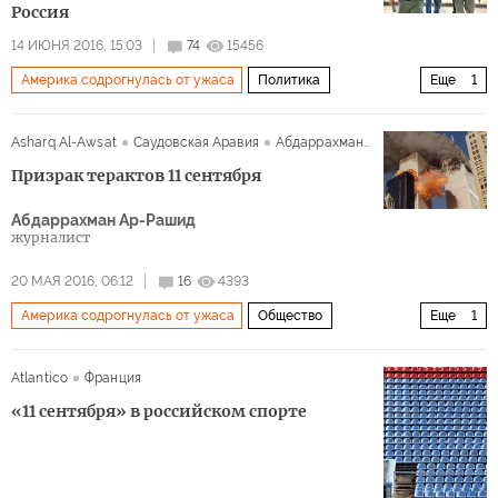
Россия
14 ИЮНЯ 2016, 15:03
74
15456
Америка содрогнулась от ужаса
Политика
Еще
1
Стрельба в гей-клубе Орландо
Asharq Al-Awsat
Саудовская Аравия
Абдаррахман Ар-Рашид
Призрак терактов 11 сентября
Абдаррахман Ар-Рашид
журналист
20 МАЯ 2016, 06:12
16
4393
Америка содрогнулась от ужаса
Общество
Еще
1
Политика
Atlantico
Франция
«11 сентября» в российском спорте