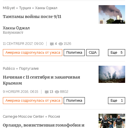
джихадисты
газопровод
военная база
талибы
Годовщина терактов 9/11
США
Нострадамус
Milliyet
Турция
Хаккы Оджал
поражение
Пентагон
Всемирный торговый центр
терроризм
Тамтамы войны после 9/11
Хаккы Оджал
Колумнист
11 СЕНТЯБРЯ 2017, 09:00
4
1526
Америка содрогнулась от ужаса
Политика
США
Еще
5
Афганистан
Дональд Трамп
Усама бен Ладен
Publico
Португалия
Аль-Каида
терроризм
Начиная с 11 сентября и заканчивая
Крымом
9 НОЯБРЯ 2016, 06:15
13
8802
Америка содрогнулась от ужаса
Политика
Еще
1
Новая холодная война?
Carnegie Moscow Center
Россия
Орландо, воинственная гомофобия и