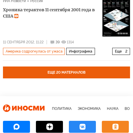
РИА Новости
Россия
Хроника терактов 11 сентября 2001 года в
США
11 СЕНТЯБРЯ 2012, 11:22
39
1314
Америка содрогнулась от ужаса
Инфографика
Еще
2
Мультимедиа
Годовщина терактов 9/11
ЕЩЕ 20 МАТЕРИАЛОВ
ПОЛИТИКА
ЭКОНОМИКА
НАУКА
ВОЕ