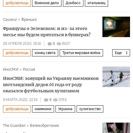
добровольцы
Военное дело
Донбасс
итальянец
Causeur
Франция
Французы о Зеленском: и из-за этого
месье мы будем прятаться в бункерах?
26 АПРЕЛЯ 2022, 18:16
6
8107
добровольцы
конец света
Третья мировая война
Еще
1
Украина
ИноСМИ
Россия
ИноСМИ: зовущий на Украину наемников
шотландский дедок 61 года от роду
оказался футбольным хулиганом
9 МАРТА 2022, 22:19
9
3753
добровольцы
наемники
Украина
хулиганство
The Guardian
Великобритания