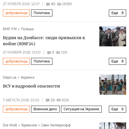
27 АПРЕЛЯ 2019, 12:07
40
18389
добровольцы
Политика
Еще
8
Восточная Украина: ничья земля
Восточная Украина
RMF FM
Польша
ДНР
Донецк
пропаганда
символика
порядок
Будни на Донбассе: люди привыкли к
уровень жизни
войне (RMF24)
27 НОЯБРЯ 2018, 13:00
5
1191
добровольцы
Политика
Еще
8
Восточная Украина: ничья земля
Польша
Донбасс
Depo.ua
Украина
Украина
дети
сепаратисты
помощь
ВСУ в кадровой опасности
обстановка
7 АВГУСТА 2018, 21:00
23
8291
добровольцы
Военное дело
Ситуация на Украине
Еще
6
Украина
Петр Порошенко
ВСУ
солдаты
Die Welt
Германия
Свен Келлерхофф
проблемы
контракт