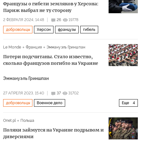
Французы о гибели земляков у Херсона:
Париж выбрал не ту сторону
2 ФЕВРАЛЯ 2024, 14:48
26
19778
добровольцы
Херсон
французы
гибель
Le Monde
Франция
Эммануэль Гриншпан
Потери подсчитаны. Стало известно,
сколько французов погибло на Украине
Эммануэль Гриншпан
27 АПРЕЛЯ 2023, 15:40
37
31702
добровольцы
Военное дело
Еще
4
российско-украинский конфликт
Украина
Европа
Onet.pl
Польша
Франция
Поляки займутся на Украине подрывом и
диверсиями