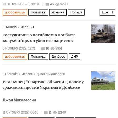
19 ФЕВРАЛЯ 2023, 00:04
46
9290
добровольцы
Политика
Украина
Польша
Еще
1
Россия
El Mundo
Испания
Сослуживцы о погибшем в Донбассе
колумбийце: он убил сто нацистов
8 НОЯБРЯ 2022, 12:01
16
9951
добровольцы
Политика
Донбасс
ДНР
Il Giornale
Италия
Джан Микалессин
Итальянец "Спартак" объяснил, почему
сражается против Украины в Донбассе
Джан Микалессин
11 ОКТЯБРЯ 2022, 00:15
11
12149