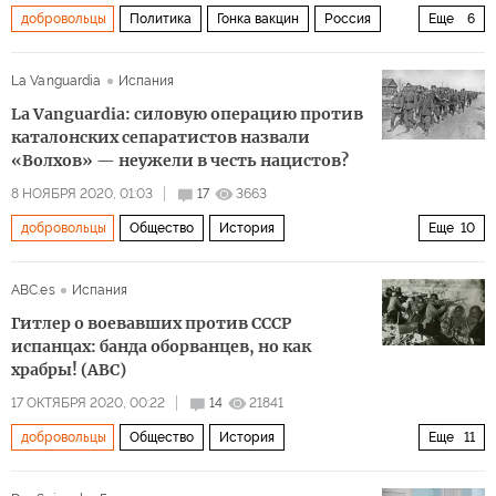
добровольцы
Политика
Гонка вакцин
Россия
Еще
6
США
Институт имени Н. Гамалеи
Pfizer
La Vanguardia
Испания
эффективность
вакцина
испытания вакцины
La Vanguardia: силовую операцию против
каталонских сепаратистов назвали
«Волхов» — неужели в честь нацистов?
8 НОЯБРЯ 2020, 01:03
17
3663
добровольцы
Общество
История
Еще
10
Острые углы истории
Испания
СССР
Каталония
ABC.es
Испания
"Голубая дивизия"
Вторая мировая война
Гитлер о воевавших против СССР
Великая Отечественная война
гражданская война
испанцах: банда оборванцев, но как
храбры! (ABC)
ГУЛАГ
воспоминания
17 ОКТЯБРЯ 2020, 00:22
14
21841
добровольцы
Общество
История
Еще
11
Вторая мировая глазами западных СМИ
Испания