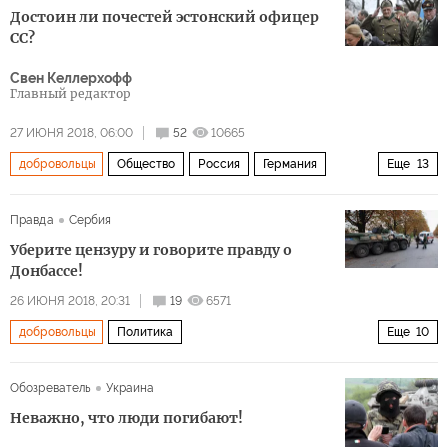
Достоин ли почестей эстонский офицер
СС?
Свен Келлерхофф
Главный редактор
27 ИЮНЯ 2018, 06:00
52
10665
добровольцы
Общество
Россия
Германия
Еще
13
Эстония
Литва
Латвия
СССР
НКВД
Правда
Сербия
Красная Армия
Ваффен СС
Вермахт
Уберите цензуру и говорите правду о
независимость
память
оккупация
Донбассе!
Вторая мировая война
награда
26 ИЮНЯ 2018, 20:31
19
6571
добровольцы
Политика
Еще
10
Почему в Донбассе гибнут сепаратисты?
Сербия
Обозреватель
Украина
Косово
Восточная Украина
Донецк
ДНР
Неважно, что люди погибают!
русские
Минские соглашения
солидарность