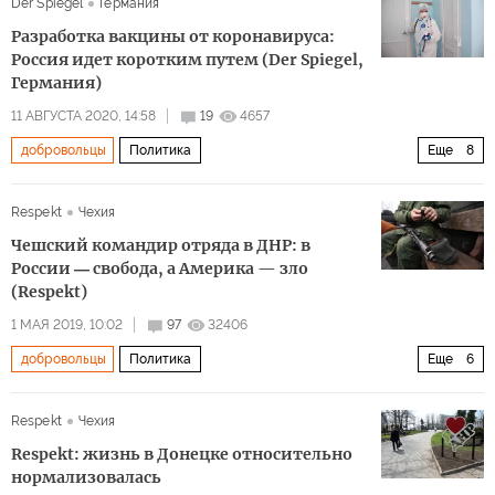
Der Spiegel
Германия
СССР
Адольф Гитлер
Иосиф Сталин
Разработка вакцины от коронавируса:
Франсиско Франко
"Голубая дивизия"
солдаты
Россия идет коротким путем (Der Spiegel,
Германия)
русские
нацисты
коммунизм
11 АВГУСТА 2020, 14:58
19
4657
добровольцы
Политика
Еще
8
Каким будет мир после пандемии?
Россия
биология
Respekt
Чехия
эффективность
вакцинация
тестирование
Чешский командир отряда в ДНР: в
вакцина
Гонка вакцин
России ― свобода, а Америка — зло
(Respekt)
1 МАЯ 2019, 10:02
97
32406
добровольцы
Политика
Еще
6
Восточная Украина: ничья земля
Донбасс
Respekt
Чехия
Восточная Украина
ДНР
взгляд
Respekt: жизнь в Донецке относительно
жизненная история
нормализовалась