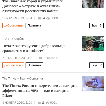
The Guardian: город в украинском
Донбассе «в страхе и отчаянии»
от близости российских войск
19 АПРЕЛЯ 2021, 19:34
24
8008
добровольцы
Политика
Еще
8
Россия и Украина: обстановка накаляется
Россия
Печат
Сербия
Донбасс
Украина
Донецк
снайпер
Печат: за что русские добровольцы
разрушения
обстрелы
сражаются в Донбассе?
7 ДЕКАБРЯ 2020, 14:00
21
6230
добровольцы
Политика
Еще
7
Почему в Донбассе гибнут сепаратисты?
Россия
The Times
Великобритания
Донбасс
Восточная Украина
The Times: Россия говорит, что ее вакцина
Вооруженные силы Украины (ВСУ)
русский язык
эффективна на 90% — как и вакцина
Pfizer
нацизм
9 НОЯБРЯ 2020, 21:24
18
8021