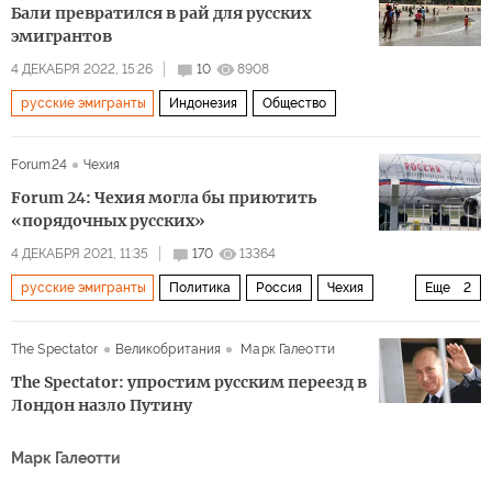
Бали превратился в рай для русских
эмигрантов
4 ДЕКАБРЯ 2022, 15:26
10
8908
русские эмигранты
Индонезия
Общество
Forum24
Чехия
Forum 24: Чехия могла бы приютить
«порядочных русских»
4 ДЕКАБРЯ 2021, 11:35
170
13364
русские эмигранты
Политика
Россия
Чехия
Еще
2
интеграция
отбор
The Spectator
Великобритания
Марк Галеотти
The Spectator: упростим русским переезд в
Лондон назло Путину
Марк Галеотти