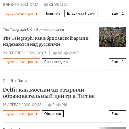
6 ЯНВАРЯ 2021, 07:17
62
13654
русские эмигранты
Политика
Владимир Путин
Еще
1
Борис Джонсон
The Telegraph UK
Великобритания
The Telegraph: как в британской армии
издеваются над русскими
29 СЕНТЯБРЯ 2020, 00:08
60
29893
русские эмигранты
Военное дело
Еще
3
Проблема беженцев и иммигрантов
Великобритания
Delfi.lt
Литва
дискриминация
Delfi: как москвичи открыли
образовательный центр в Литве
15 АПРЕЛЯ 2020, 00:22
2
916
русские эмигранты
Общество
Еще
4
Проблема беженцев и иммигрантов
Литва