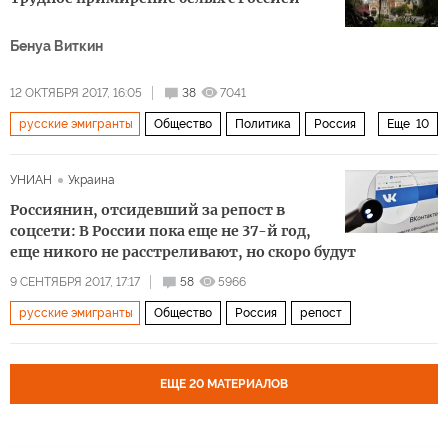
белые казаки
церковь
музей
революция
Острые углы истории
Бенуа Виткин
12 ОКТЯБРЯ 2017, 16:05
38
7041
русские эмигранты
Общество
Политика
Россия
Еще
10
Франция
Владимир Путин
Иосиф Сталин
ГУЛаг
УНИАН
Украина
ACOR (Православная культурная ассоциация Ниццы)
Россиянин, отсидевший за репост в
молодежь
суд
церковь
потомки
патриархат
соцсети: В России пока еще не 37-й год,
еще никого не расстреливают, но скоро будут
9 СЕНТЯБРЯ 2017, 17:17
58
5966
русские эмигранты
Общество
Россия
репост
ЕЩЕ 20 МАТЕРИАЛОВ