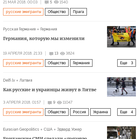
21 МАЯ 2018, 00:03
5
1540
русские эмигранты
Общество
Прага
Русская Германия
Германия
Германия, которую мы изменили
19 АПРЕЛЯ 2018, 21:33
13
3824
русские эмигранты
Общество
Германия
Еще
3
демография
статистика
мигранты
Delfi.lv
Латвия
Как русские и украинцы живут в Литве
3 АПРЕЛЯ 2018, 01:57
9
11047
русские эмигранты
Общество
Россия
Украина
Еще
4
Литва
украинская эмиграция
мигранты
Eurasian Geopolitics
США
Эдвард Уокер
Проблема беженцев и иммигрантов
Британские СМИ сделали «грязную