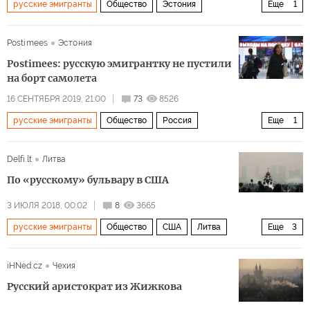
русские эмигранты
Общество
Эстония
Еще
1
Великобритания
Postimees
Эстония
Postimees: русскую эмигрантку не пустили
на борт самолета
16 СЕНТЯБРЯ 2019, 21:00
73
8526
русские эмигранты
Общество
Россия
Еще
1
аэропорт Шереметьево
Delfi.lt
Литва
По «русскому» бульвару в США
3 ИЮЛЯ 2018, 00:02
8
3665
русские эмигранты
Общество
США
Литва
Еще
3
СССР
Лос-Анджелес
трудовые мигранты
iHNed.cz
Чехия
Русский аристократ из Жижкова