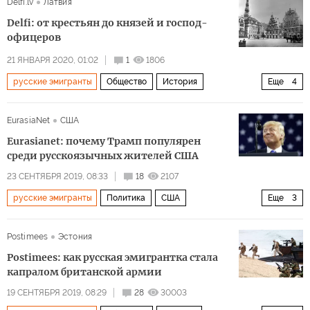
Delfi.lv
Латвия
образование
частный бизнес
Delfi: от крестьян до князей и господ-
офицеров
21 ЯНВАРЯ 2020, 01:02
1
1806
русские эмигранты
Общество
История
Еще
4
Острые углы истории
Россия
Латвия
EurasiaNet
США
гражданская война в России
Eurasianet: почему Трамп популярен
среди русскоязычных жителей США
23 СЕНТЯБРЯ 2019, 08:33
18
2107
русские эмигранты
Политика
США
Еще
3
Дональд Трамп
выборы
Postimees
Эстония
Президентская предвыборная гонка 2020 в США
Postimees: как русская эмигрантка стала
капралом британской армии
19 СЕНТЯБРЯ 2019, 08:29
28
30003