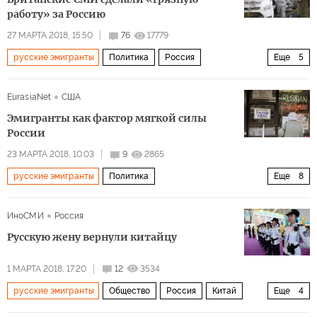
работу» за Россию
27 МАРТА 2018, 15:50
76
17779
русские эмигранты
Политика
Россия
Еще
5
Великобритания
Сергей Скрипаль
EurasiaNet
США
СМИ Великобритании
отравление
Эмигранты как фактор мягкой силы
Скандал вокруг покушения на Скрипаля и его последствия
России
23 МАРТА 2018, 10:03
9
2865
русские эмигранты
Политика
Еще
8
Пропаганда как искусство
Россия
СССР
Запад
ИноСМИ
Россия
Рональд Рейган
Маргарет Тэтчер
Русскую жену вернули китайцу
Русская православная церковь (РПЦ)
мягкая сила
1 МАРТА 2018, 17:20
12
3534
русские эмигранты
Общество
Россия
Китай
Еще
4
полиция
Девушки
красавицы