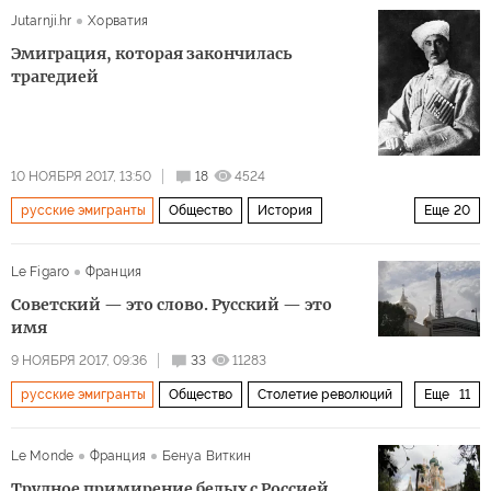
Jutarnji.hr
Хорватия
супружеская жизнь
Эмиграция, которая закончилась
трагедией
10 НОЯБРЯ 2017, 13:50
18
4524
русские эмигранты
Общество
История
Еще
20
История в лицах
Сербия
Хорватия
Словения
Le Figaro
Франция
Югославия
Босния и Герцеговина
Черногория
Советский — это слово. Русский — это
Петр Врангель
Михаил Родзянко
Михаил Алексеев
имя
Николай Краснов
Евгений Церковников
9 НОЯБРЯ 2017, 09:36
33
11283
русские эмигранты
Общество
Столетие революций
Еще
11
Борис Апсен
Иван Плотников
Сергей Тагац
Россия
Франция
СССР
Владимир Путин
Белое движение
Октябрьская революция
Le Monde
Франция
Бенуа Виткин
Иосиф Сталин
Владимир Ленин
Николай II
гражданская война в России
Вторая мировая война
Трудное примирение белых с Россией