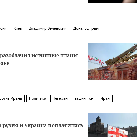
сия
Киев
Владимир Зеленский
Дональд Трамп
н разоблачил истинные планы
токе
ротив Ирана
Политика
Тегеран
вашингтон
Иран
 Грузия и Украина поплатились