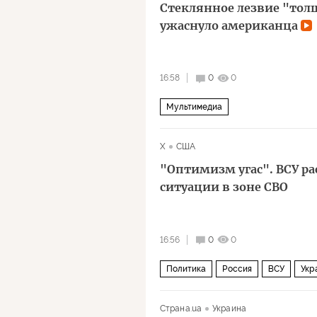
Стеклянное лезвие "тол
ужаснуло американца
16:58
0
0
Мультимедиа
X
США
"Оптимизм угас". ВСУ ра
ситуации в зоне СВО
16:56
0
0
Политика
Россия
ВСУ
Укр
Страна.ua
Украина