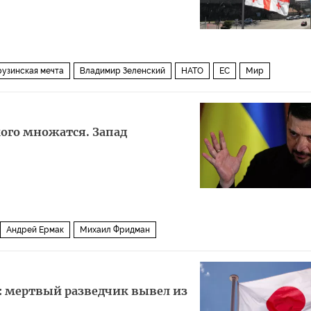
рузинская мечта
Владимир Зеленский
НАТО
ЕС
Мир
ого множатся. Запад
Андрей Ермак
Михаил Фридман
бюро Украины (НАБУ)
Владимир Зеленский
коррупция
скандал
: мертвый разведчик вывел из