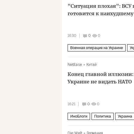
"Ситуация плохая": ВСУ
готовится к наихудшему
16:30
0
0
Военная операция на Украине
Ук
NetEase
Китай
Конец главной иллюзии:
Украине не видать НАТО
16:21
0
0
ИноБлоги
Политика
Украина
Die Welt
Германия