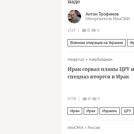
надо
Антон Трофимов
Обозреватель ИноСМИ
17:27
0
0
Военная операция на Украине
Ук
Haqqin.az
Азербайджан
Иран сорвал планы ЦРУ 
спецназ вторгся в Ирак
17:09
0
0
Иран
Ирак
Израиль
ЦРУ
ИноСМИ
Россия