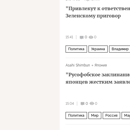
"Привлекут к ответстве
Зеленскому приговор
15:41
0
0
Политика
Украина
Владимир 
Asahi Shimbun
Япония
"Русофобское заклинани
японцев жестким заявл
15:04
0
0
Политика
Мир
Россия
Ма