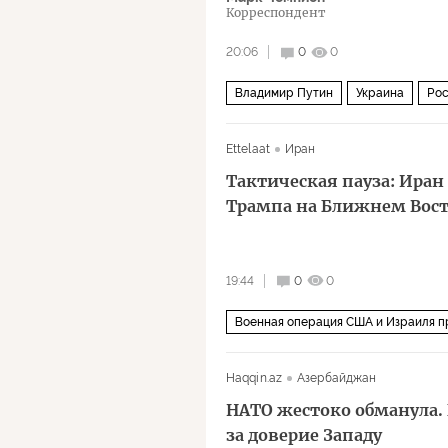
Корреспондент
20:06
0
0
Владимир Путин
Украина
Рос
Фонд Карнеги
ВСУ
Политика
Ettelaat
Иран
Тактическая пауза: Ира
Трампа на Ближнем Вос
19:44
0
0
Военная операция США и Израиля п
Дональд Трамп
Haqqin.az
Азербайджан
НАТО жестоко обманула.
за доверие Западу