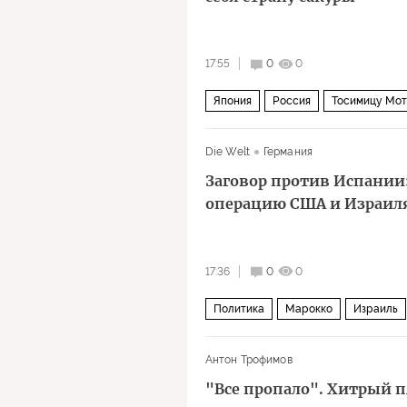
17:55
0
0
Япония
Россия
Тосимицу Мот
Die Welt
Германия
Заговор против Испании
операцию США и Израил
17:36
0
0
Политика
Марокко
Израиль
Альтернатива для Германии
Антон Трофимов
"Все пропало". Хитрый п