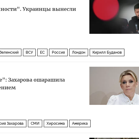
нности". Украинцы вынесли
Зеленский
ВСУ
ЕС
Россия
Лондон
Кирилл Буданов
е": Захарова ошарашила
ением
рия Захарова
СМИ
Хиросима
Америка