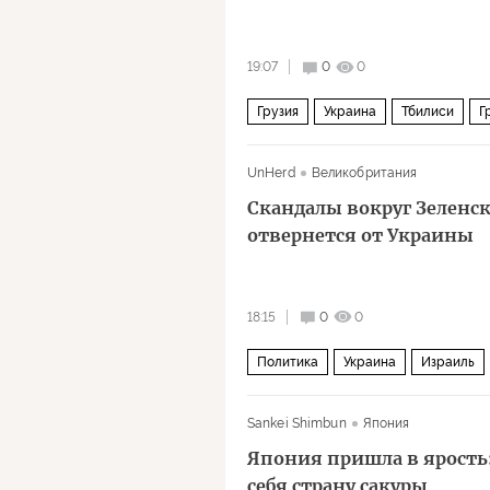
19:07
0
0
Грузия
Украина
Тбилиси
Г
Политика
UnHerd
Великобритания
Скандалы вокруг Зеленск
отвернется от Украины
18:15
0
0
Политика
Украина
Израиль
Национальное антикоррупционное 
Sankei Shimbun
Япония
Япония пришла в ярость
себя страну сакуры