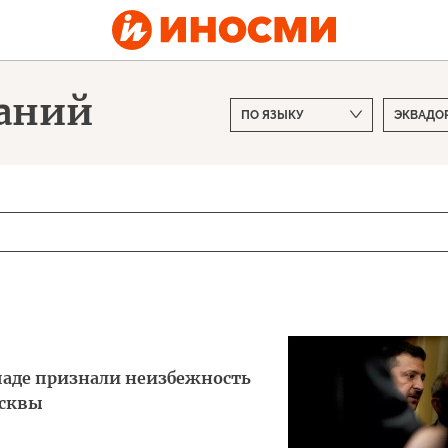
даний
паде признали неизбежность
осквы