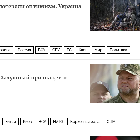
 потеряли оптимизм. Украина
раина
Россия
ВСУ
СБУ
ЕС
Киев
Мир
Политика
 Залужный признал, что
Китай
Киев
ВСУ
НАТО
Верховная рада
США