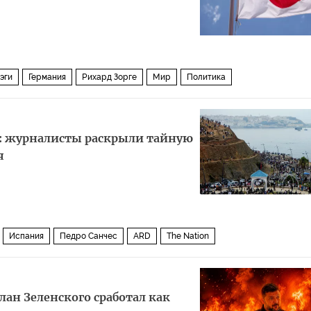
эги
Германия
Рихард Зорге
Мир
Политика
: журналисты раскрыли тайную
я
Испания
Педро Санчес
ARD
The Nation
лан Зеленского сработал как