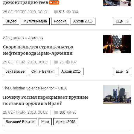
демонстрацию геев
1:15
25 СЕНТЯБРЯ 2010, 00:10
515
994
Видео
Мультимедиа
Россия
Архив 2015
Еще
3
Общество
Политика
Мир
Айоц ашхар
Армения
Скоро начнется строительство
нефтепровода Иран-Армения
25 СЕНТЯБРЯ 2010, 00:05
25
107
Закавказье
СНГ и Балтия
Архив 2015
Еще
2
Ближний Восток
Мир
The Christian Science Monitor
США
Почему Россия перекрывает крупные
поставки оружия в Иран?
25 СЕНТЯБРЯ 2010, 00:02
166
95
Ближний Восток
Мир
Архив 2015