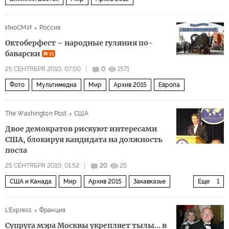
ИноСМИ
Россия
Октоберфест – народные гуляния по-
баварски
15
25 СЕНТЯБРЯ 2010, 07:00
0
1571
Фото
Мультимедиа
Мир
Архив 2015
Европа
The Washington Post
США
Двое демократов рискуют интересами
США, блокируя кандидата на должность
посла
25 СЕНТЯБРЯ 2010, 01:52
20
25
США и Канада
Мир
Архив 2015
Закавказье
Еще
1
СНГ и Балтия
L'Express
Франция
Супруга мэра Москвы укрепляет тылы... в