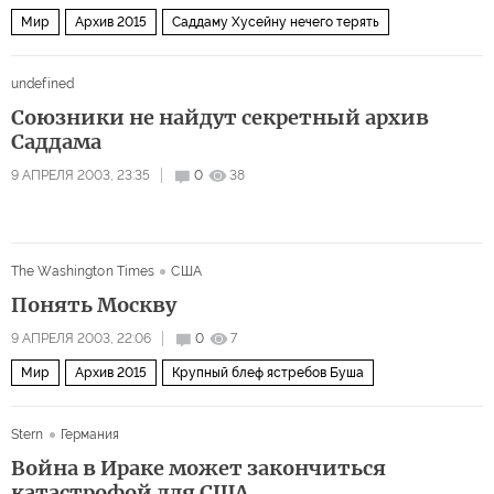
Мир
Архив 2015
Саддаму Хусейну нечего терять
undefined
Союзники не найдут секретный архив
Саддама
9 АПРЕЛЯ 2003, 23:35
0
38
The Washington Times
США
Понять Москву
9 АПРЕЛЯ 2003, 22:06
0
7
Мир
Архив 2015
Крупный блеф ястребов Буша
Stern
Германия
Война в Ираке может закончиться
катастрофой для США