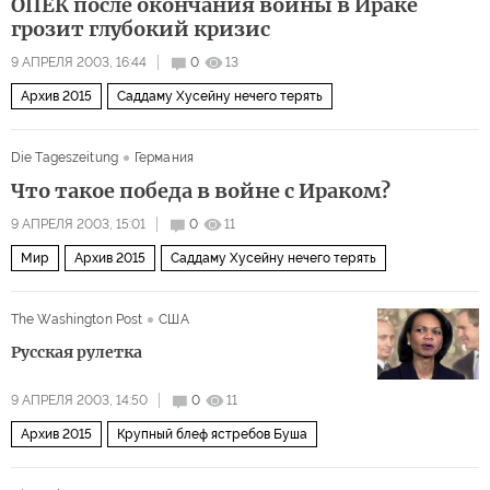
ОПЕК после окончания войны в Ираке
грозит глубокий кризис
9 АПРЕЛЯ 2003, 16:44
0
13
Архив 2015
Саддаму Хусейну нечего терять
Die Tageszeitung
Германия
Что такое победа в войне с Ираком?
9 АПРЕЛЯ 2003, 15:01
0
11
Мир
Архив 2015
Саддаму Хусейну нечего терять
The Washington Post
США
Русская рулетка
9 АПРЕЛЯ 2003, 14:50
0
11
Архив 2015
Крупный блеф ястребов Буша