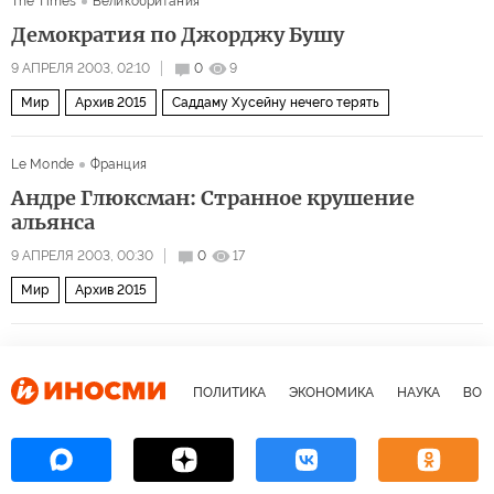
The Times
Великобритания
Демократия по Джорджу Бушу
9 АПРЕЛЯ 2003, 02:10
0
9
Мир
Архив 2015
Саддаму Хусейну нечего терять
Le Monde
Франция
Андре Глюксман: Странное крушение
альянса
9 АПРЕЛЯ 2003, 00:30
0
17
Мир
Архив 2015
ПОЛИТИКА
ЭКОНОМИКА
НАУКА
ВОЕ