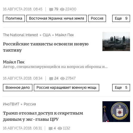
16 АВГУСТА 2018, 08:45
79
22400
Политика
Восточная Украина: ничья земля
Россия
Еще
9
США
Донбасс
Украина
Евросоюз
The National Interest
США
Майкл Пек
Луганская область
НАТО
Северный поток — 2
Российские танкисты освоили новую
Шенгенское соглашение
миротворческие силы ООН
тактику
Майкл Пек
Автор, специализирующийся на вопросах обороны и
национальной безопасности
16 АВГУСТА 2018, 08:34
24
27847
Военное дело
Россия наращивает военную мощь
Еще
5
Россия
Россия сегодня
Sputnik
Т-72
танки
ИноТВИТ
Россия
Трамп отозвал доступ к секретным
данным у экс-главы ЦРУ
16 АВГУСТА 2018, 06:31
4
1132