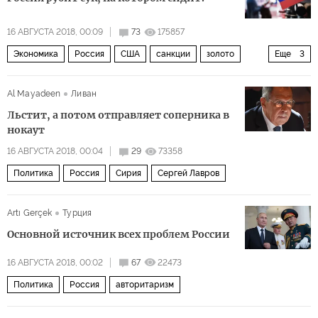
16 АВГУСТА 2018, 00:09
73
175857
Экономика
Россия
США
санкции
золото
Еще
3
налоги
пошлины
отказ от доллара
Al Mayadeen
Ливан
Льстит, а потом отправляет соперника в
нокаут
16 АВГУСТА 2018, 00:04
29
73358
Политика
Россия
Сирия
Сергей Лавров
Artı Gerçek
Турция
Основной источник всех проблем России
16 АВГУСТА 2018, 00:02
67
22473
Политика
Россия
авторитаризм