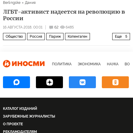
Berlingske
Дания
ЛГБТ-активист надеется на революцию в
России
16 АВГУСТА 2018, 00:01
62
6485
Общество
Россия
Париж
Копенгаген
Еще
5
Чемпионат мира по футболу 2018 года (ЧМ-2018, ЧМ-2018 по футболу)
пропаганда
спорт
дискриминация
СМИ о ЛГБТ
ПОЛИТИКА
ЭКОНОМИКА
НАУКА
ВОЕ
КАТАЛОГ ИЗДАНИЙ
ЗАРУБЕЖНЫЕ ЖУРНАЛИСТЫ
О ПРОЕКТЕ
РЕКЛАМОДАТЕЛЯМ