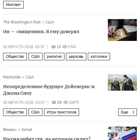
Инотвит
The Washington Post
США
Он — священник. Я ему доверял
16 АВГУСТА 2018, 05:37
13
5744
Общество
США
религия
церковь
католики
Mashable
США
Неопределенное будущее Дейенерис и
Джона Сноу
16 АВГУСТА 2018, 00:57
29
19875
Общество
США
Игра престолов
Еще
1
24 кадра в секунду
Феникс
Китай
Россия рубит сук, на котором сидит?