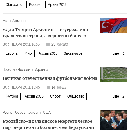
Общество
Россия
Архив 2015
Азг
Армения
«Для Турции Армения – не угроза или
вражеская страна, а вероятный друг»
30 ЯНВАРЯ 2011, 18:10
23
196
Европа
Мир
Архив 2015
Закавказье
Еще
1
СНГ и Балтия
Зеркало Недели
Украина
Великая отечественная футбольная война
30 ЯНВАРЯ 2011, 15:45
14
23
Футбол
Архив 2015
Спорт
Общество
Еще
2
СНГ и Балтия
Украина
World Politics Review
США
Российско-итальянское энергетическое
партнерство это больше, чем Берлускони