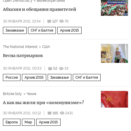
Open Democracy
Великобритания
Абхазия и обещания правителей
30 ЯНВАРЯ 2011, 10:54
127
76
Закавказье
СНГ и Балтия
Архив 2015
The National Interest
США
Весна патриархов
30 ЯНВАРЯ 2011, 00:53
52
33
Россия
Архив 2015
Закавказье
СНГ и Балтия
Britske listy
Чехия
А как вы жили при «коммунизме»?
30 ЯНВАРЯ 2011, 00:12
165
2431
Европа
Мир
Архив 2015