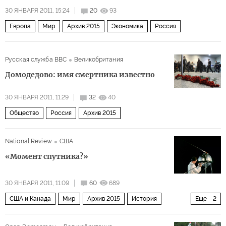
30 ЯНВАРЯ 2011, 15:24
20
93
Европа
Мир
Архив 2015
Экономика
Россия
Русская служба BBC
Великобритания
Домодедово: имя смертника известно
30 ЯНВАРЯ 2011, 11:29
32
40
Общество
Россия
Архив 2015
National Review
США
«Момент спутника?»
30 ЯНВАРЯ 2011, 11:09
60
689
США и Канада
Мир
Архив 2015
История
Еще
2
Общество
Россия