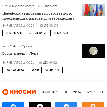
Экономическое обозрение
Узбекистан
Переформатирование постсоветского
пространства: вызовы для Узбекистана
30 ЯНВАРЯ 2011, 00:04
176
170
Средняя Азия
СНГ и Балтия
Архив 2015
Paris Match
Франция
Россия: цель – Луна
30 ЯНВАРЯ 2011, 00:01
213
62
Военное дело
Россия
Архив 2015
ПОЛИТИКА
ЭКОНОМИКА
НАУКА
ВОЕ