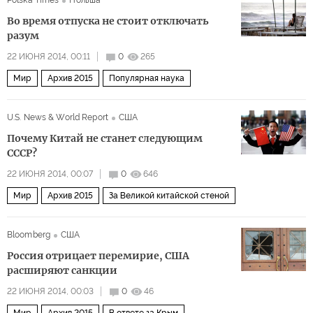
Polska Times
Польша
Во время отпуска не стоит отключать
разум
22 ИЮНЯ 2014, 00:11
0
265
Мир
Архив 2015
Популярная наука
U.S. News & World Report
США
Почему Китай не станет следующим
СССР?
22 ИЮНЯ 2014, 00:07
0
646
Мир
Архив 2015
За Великой китайской стеной
Bloomberg
США
Россия отрицает перемирие, США
расширяют санкции
22 ИЮНЯ 2014, 00:03
0
46