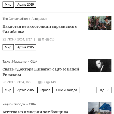
Мир
Архив 2015
The Conversation
Австралия
Пакистан не в состоянии справиться с
Талибаном
22 ИЮНЯ 2014, 17:17
0
115
Мир
Архив 2015
Tablet Magazine
США
Связь «Доктора Живаго» с ЦРУ и Папой
Римским
22 ИЮНЯ 2014, 16:16
0
449
Мир
Архив 2015
Европа
США и Канада
Еще
2
Россия
Как пройти в библиотеку?
Радио Свобода
США
Бегство из империи зомбоящика