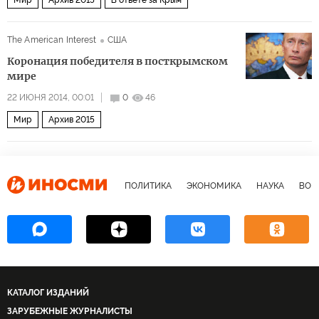
Мир
Архив 2015
В ответе за Крым
The American Interest
США
Коронация победителя в посткрымском
мире
22 ИЮНЯ 2014, 00:01
0
46
Мир
Архив 2015
ПОЛИТИКА
ЭКОНОМИКА
НАУКА
ВОЕ
КАТАЛОГ ИЗДАНИЙ
ЗАРУБЕЖНЫЕ ЖУРНАЛИСТЫ