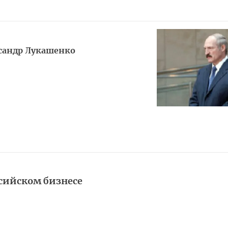
ксандр Лукашенко
сийском бизнесе