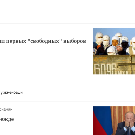
ии первых "свободных" выборов
 Туркменбаши
ридман
прежде