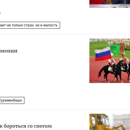
4
ает не только страх, но и жалость
кмении
 Туркменбаши
к бороться со снегом