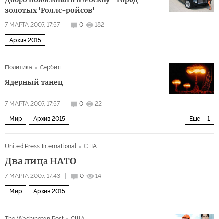
Добро пожаловать в Москву - город
золотых 'Роллс-ройсов'
7 МАРТА 2007, 17:57
0
182
Архив 2015
Политика
Сербия
Ядерный танец
7 МАРТА 2007, 17:57
0
22
Мир
Архив 2015
Еще
1
Владимир Путин и «звездные войны»
United Press International
США
Два лица НАТО
7 МАРТА 2007, 17:43
0
14
Мир
Архив 2015
The Washington Post
США