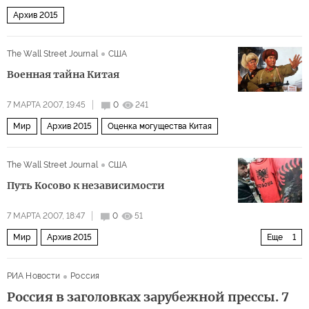
Архив 2015
The Wall Street Journal
США
Военная тайна Китая
7 МАРТА 2007, 19:45
0
241
Мир
Архив 2015
Оценка могущества Китая
The Wall Street Journal
США
Путь Косово к независимости
7 МАРТА 2007, 18:47
0
51
Мир
Архив 2015
Еще
1
Косово веселится и ликует - а похмелье будет у всего мира
РИА Новости
Россия
Россия в заголовках зарубежной прессы. 7