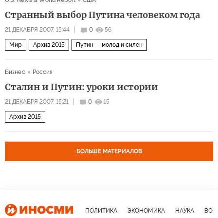
U.S. News & World Report
США
Странный выбор Путина человеком года
21 ДЕКАБРЯ 2007, 15:44
0
56
Мир
Архив 2015
Путин — молод и силен
Бизнес
Россия
Сталин и Путин: уроки истории
21 ДЕКАБРЯ 2007, 15:21
0
15
Архив 2015
БОЛЬШЕ МАТЕРИАЛОВ
ПОЛИТИКА
ЭКОНОМИКА
НАУКА
ВОЕ