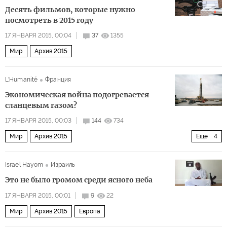
Десять фильмов, которые нужно
посмотреть в 2015 году
17 ЯНВАРЯ 2015, 00:04
37
1355
Мир
Архив 2015
L'Humanité
Франция
Экономическая война подогревается
сланцевым газом?
17 ЯНВАРЯ 2015, 00:03
144
734
Мир
Архив 2015
Еще
4
Дальний восток и Юго-Восточная Азия
США и Канада
Israel Hayom
Израиль
Европа
Ближний Восток
Это не было громом среди ясного неба
17 ЯНВАРЯ 2015, 00:01
9
22
Мир
Архив 2015
Европа