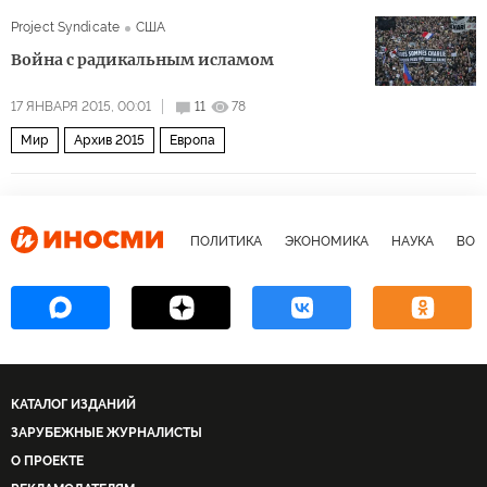
Project Syndicate
США
Война с радикальным исламом
17 ЯНВАРЯ 2015, 00:01
11
78
Мир
Архив 2015
Европа
ПОЛИТИКА
ЭКОНОМИКА
НАУКА
ВОЕ
КАТАЛОГ ИЗДАНИЙ
ЗАРУБЕЖНЫЕ ЖУРНАЛИСТЫ
О ПРОЕКТЕ