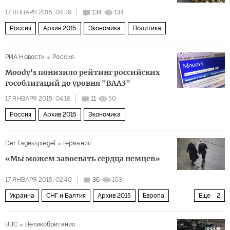
17 ЯНВАРЯ 2015, 04:39
134
134
Россия
Архив 2015
Экономика
Политика
РИА Новости
Россия
Moody's понизило рейтинг российских
гособлигаций до уровня "BAA3"
17 ЯНВАРЯ 2015, 04:16
11
50
Россия
Архив 2015
Экономика
Der Tagesspiegel
Германия
«Мы можем завоевать сердца немцев»
17 ЯНВАРЯ 2015, 02:40
36
103
Украина
СНГ и Балтия
Архив 2015
Европа
Еще
2
Мир
Россия
BBC
Великобритания