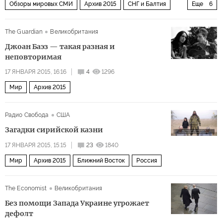
Обзоры мировых СМИ
Архив 2015
СНГ и Балтия
Еще
6
Россия
Украина
Политика
Экономика
Мир
The Guardian
Великобритания
Европа
Джоан Баэз — такая разная и
неповторимая
17 ЯНВАРЯ 2015, 16:16
4
1296
Мир
Архив 2015
Радио Свобода
США
Загадки сирийской казни
17 ЯНВАРЯ 2015, 15:15
23
1840
Мир
Архив 2015
Ближний Восток
Россия
The Economist
Великобритания
Без помощи Запада Украине угрожает
дефолт