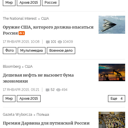
Мир
Архив 2015
Россия
The National Interest
США
Оружие США, которого должна опасаться
Россия
9
17 ЯНВАРЯ 2015, 10:08
101
10409
Фото
Мультимедиа
Военное дело
Bloomberg
США
Дешевая нефть не вызовет бума
экономики
17 ЯНВАРЯ 2015, 05:21
52
494
Мир
Архив 2015
Еще
4
Дальний восток и Юго-Восточная Азия
США и Канада
Gazeta Wyborcza
Польша
Европа
Ближний Восток
Премия Дарвина для путинской России