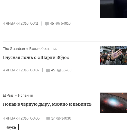
4 ЯНВАРЯ 2016, 00:11
45
54916
The Guardian
Великобритания
Гнусная ложь о «Шарли Эбдо»
4 ЯНВАРЯ 2016, 00:07
45
18763
El Pais
Испания
Попав в черную дыру, можно и выжить
4 ЯНВАРЯ 2016, 00:05
17
14636
Наука