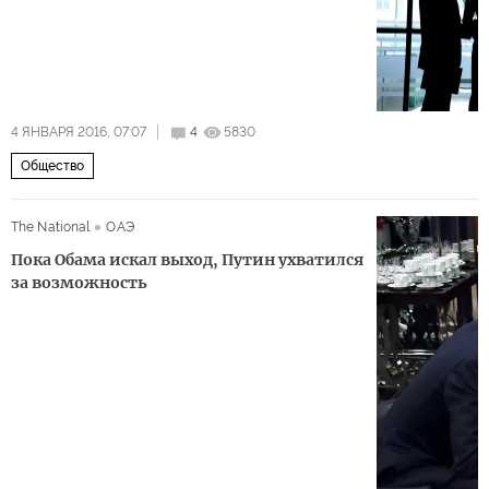
4 ЯНВАРЯ 2016, 07:07
4
5830
Общество
The National
ОАЭ
Пока Обама искал выход, Путин ухватился
за возможность