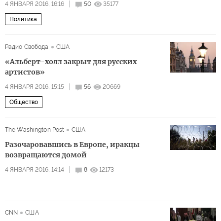
4 ЯНВАРЯ 2016, 16:16
50
35177
Политика
Радио Свобода
США
«Альберт-холл закрыт для русских
артистов»
4 ЯНВАРЯ 2016, 15:15
56
20669
Общество
The Washington Post
США
Разочаровавшись в Европе, иракцы
возвращаются домой
4 ЯНВАРЯ 2016, 14:14
8
12173
CNN
США