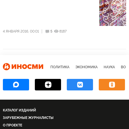
4 ЯНВАРЯ 2016, 00:01
5
8187
ПОЛИТИКА
ЭКОНОМИКА
НАУКА
ВОЕ
КАТАЛОГ ИЗДАНИЙ
ЗАРУБЕЖНЫЕ ЖУРНАЛИСТЫ
О ПРОЕКТЕ