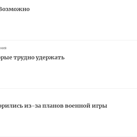
 Возможно
ания
орые трудно удержать
орились из-за планов военной игры