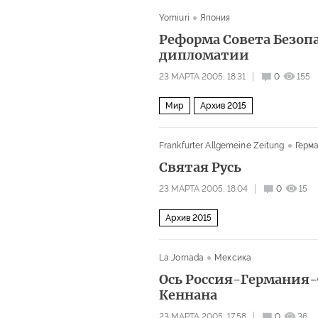
Yomiuri
Япония
Реформа Совета Безоп
дипломатии
23 МАРТА 2005, 18:31
0
155
Мир
Архив 2015
Frankfurter Allgemeine Zeitung
Герм
Святая Русь
23 МАРТА 2005, 18:04
0
15
Архив 2015
La Jornada
Мексика
Ось Россия-Германия
Кеннана
23 МАРТА 2005, 17:58
0
36