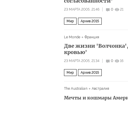
согласованности'
23 МАРТА 2005, 21:46
0
21
Мир
Архив 2015
Le Monde
Франция
Две жизни 'Волчонка',
кровью'
23 МАРТА 2005, 21:34
0
16
Мир
Архив 2015
The Australian
Австралия
Мечты и кошмары Амер