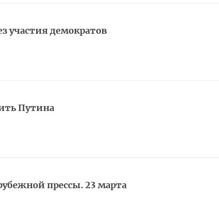
ез участия демократов
ить Путина
арубежной прессы. 23 марта