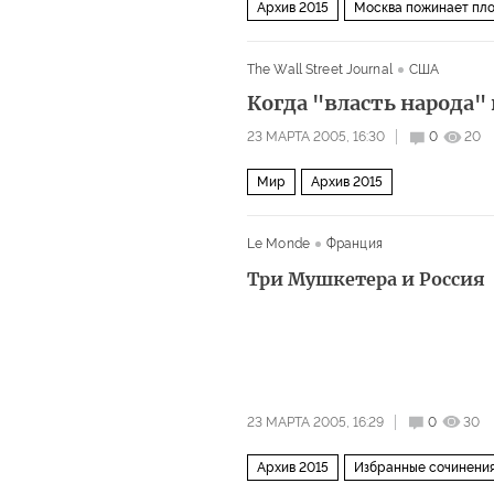
Архив 2015
Москва пожинает пло
The Wall Street Journal
США
Когда "власть народа
23 МАРТА 2005, 16:30
0
20
Мир
Архив 2015
Le Monde
Франция
Три Мушкетера и Россия
23 МАРТА 2005, 16:29
0
30
Архив 2015
Избранные сочинени