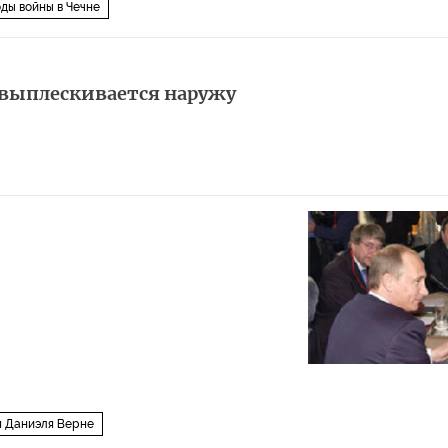
ды войны в Чечне
" выплескивается наружу
я Даниэля Верне