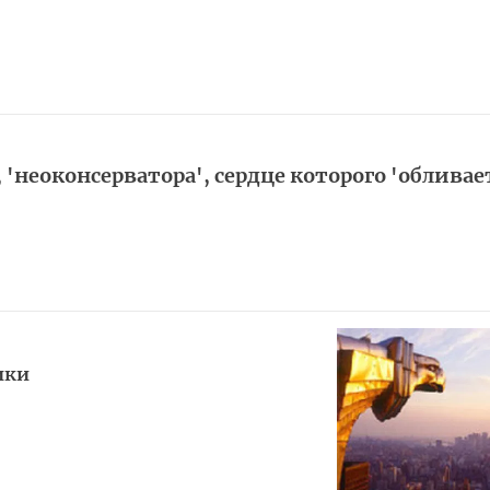
 'неоконсерватора', сердце которого 'обливае
ики