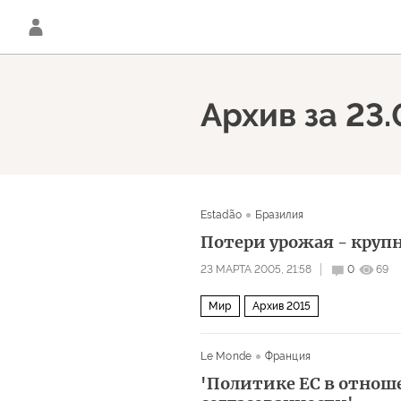
Архив за 23
Estadão
Бразилия
Потери урожая - круп
23 МАРТА 2005, 21:58
0
69
Мир
Архив 2015
Le Monde
Франция
'Политике ЕС в отнош