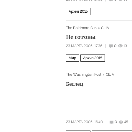
Архив 2015
The Baltimore Sun
США
Не готовы
23 МАРТА 2005, 17:36
0
13
Мир
Архив 2015
The Washington Post
США
Беглец
23 МАРТА 2005, 16:40
0
45