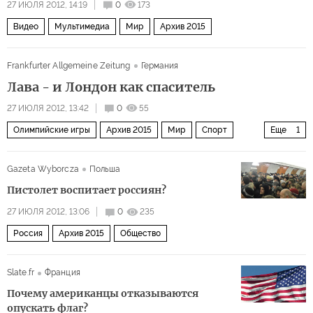
27 ИЮЛЯ 2012, 14:19
0
173
Видео
Мультимедиа
Мир
Архив 2015
Frankfurter Allgemeine Zeitung
Германия
Лава - и Лондон как спаситель
27 ИЮЛЯ 2012, 13:42
0
55
Олимпийские игры
Архив 2015
Мир
Спорт
Еще
1
Общество
Gazeta Wyborcza
Польша
Пистолет воспитает россиян?
27 ИЮЛЯ 2012, 13:06
0
235
Россия
Архив 2015
Общество
Slate.fr
Франция
Почему американцы отказываются
опускать флаг?