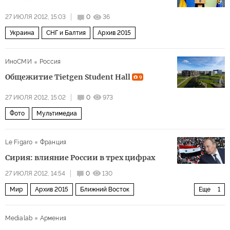
27 ИЮЛЯ 2012, 15:03
0
36
Украина
СНГ и Балтия
Архив 2015
ИноСМИ
Россия
Общежитие Tietgen Student Hall
9
27 ИЮЛЯ 2012, 15:02
0
973
Фото
Мультимедиа
Le Figaro
Франция
Сирия: влияние России в трех цифрах
27 ИЮЛЯ 2012, 14:54
0
130
Мир
Архив 2015
Ближний Восток
Еще
1
Война за мир в Сирии
Medialab
Армения