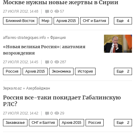
Москве нужны новые жертвы в Сирии
27 ИЮЛЯ 2012, 14:48
0
57
Ближний Восток
Мир
Архив 2015
СНГ и Балтия
Еще
4
Политика
Закавказье
Россия
affaires-strategiques.info
Франция
Война за мир в Сирии
«Новая великая Россия»: анатомия
возрождения
27 ИЮЛЯ 2012, 14:45
0
287
Россия
Архив 2015
Экономика
История
Еще
2
Общество
Политика
Зеркало.az
Азербайджан
Россия все-таки покидает Габалинскую
РЛС?
27 ИЮЛЯ 2012, 14:42
0
29
Закавказье
СНГ и Балтия
Архив 2015
Россия
Еще
2
Военное дело
Политика