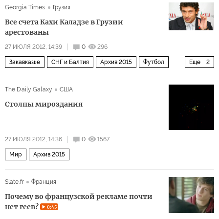
Georgia Times
Грузия
Все счета Кахи Каладзе в Грузии
арестованы
27 ИЮЛЯ 2012, 14:39
0
296
Закавказье
СНГ и Балтия
Архив 2015
Футбол
Еще
2
Спорт
Общество
The Daily Galaxy
США
Столпы мироздания
27 ИЮЛЯ 2012, 14:36
0
1567
Мир
Архив 2015
Slate.fr
Франция
Почему во французской рекламе почти
нет геев?
0:45