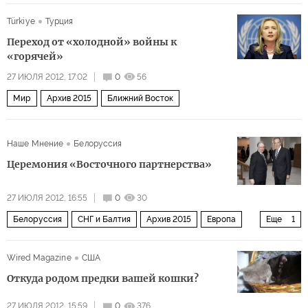
Türkiye
Турция
Переход от «холодной» войны к
«горячей»
27 ИЮЛЯ 2012, 17:02
0
56
Мир
Архив 2015
Ближний Восток
Наше Мнение
Белоруссия
Церемония «Восточного партнерства»
27 ИЮЛЯ 2012, 16:55
0
30
Белоруссия
СНГ и Балтия
Архив 2015
Европа
Еще
1
Мир
Wired Magazine
США
Откуда родом предки вашей кошки?
27 ИЮЛЯ 2012, 15:59
0
376