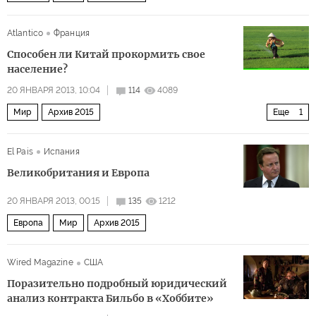
Atlantico
Франция
Способен ли Китай прокормить свое
население?
20 ЯНВАРЯ 2013, 10:04
114
4089
Мир
Архив 2015
Еще
1
Дальний восток и Юго-Восточная Азия
El Pais
Испания
Великобритания и Европа
20 ЯНВАРЯ 2013, 00:15
135
1212
Европа
Мир
Архив 2015
Wired Magazine
США
Поразительно подробный юридический
анализ контракта Бильбо в «Хоббите»