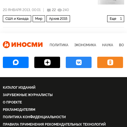
20 ЯНВАРЯ 2013, 00:01
22
240
США и Канада
Мир
Архив 2015
Еще
1
Выборы в США. Ромни vs. Обама
ПОЛИТИКА
ЭКОНОМИКА
НАУКА
ВОЕ
КАТАЛОГ ИЗДАНИЙ
ЗАРУБЕЖНЫЕ ЖУРНАЛИСТЫ
О ПРОЕКТЕ
РЕКЛАМОДАТЕЛЯМ
ПОЛИТИКА КОНФИДЕНЦИАЛЬНОСТИ
ПРАВИЛА ПРИМЕНЕНИЯ РЕКОМЕНДАТЕЛЬНЫХ ТЕХНОЛОГИЙ