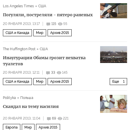
Los Angeles Times
США
Погуляли, постреляли - пятеро раненых
20 ЯНВАРЯ 2013, 13:17
115
55
США и Канада
Мир
Архив 2015
The Huffington Post
США
Инаугурации Обамы грозит нехватка
туалетов
20 ЯНВАРЯ 2013, 12:11
33
145
США и Канада
Мир
Архив 2015
Еще
1
Выборы в США. Ромни vs. Обама
Polityka
Польша
Скандал на тему насилия
20 ЯНВАРЯ 2013, 11:04
69
221
Европа
Мир
Архив 2015