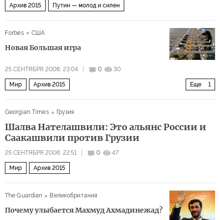
Архив 2015
Путин — молод и силен
Forbes
США
Новая Большая игра
25 СЕНТЯБРЯ 2008, 23:04
0
30
Мир
Архив 2015
Еще
1
Проблемы растущей экономики России
Georgian Times
Грузия
Шалва Нателашвили: Это альянс России и
Саакашвили против Грузии
25 СЕНТЯБРЯ 2008, 22:51
0
47
Мир
Архив 2015
The Guardian
Великобритания
Почему улыбается Махмуд Ахмадинежад?