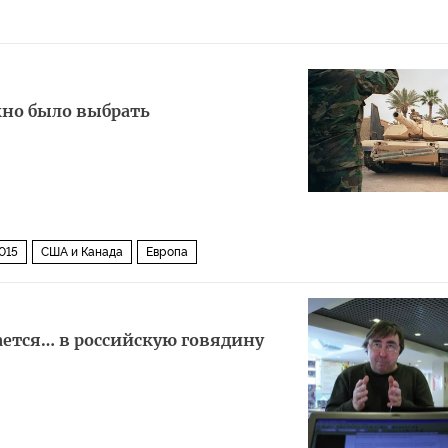
жно было выбрать
015
США и Канада
Европа
ется… в российскую говядину