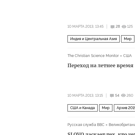
10 МАРТА 2013, 13:45
28
125
Индия и Центральная Азия
Мир
The Christian Science Monitor
США
Переход на летнее время
10 МАРТА 2013, 13:15
54
260
США и Канада
Мир
Архив 201
Русская служба BBC
Великобритан
SLOVO ласкает тех, кто у