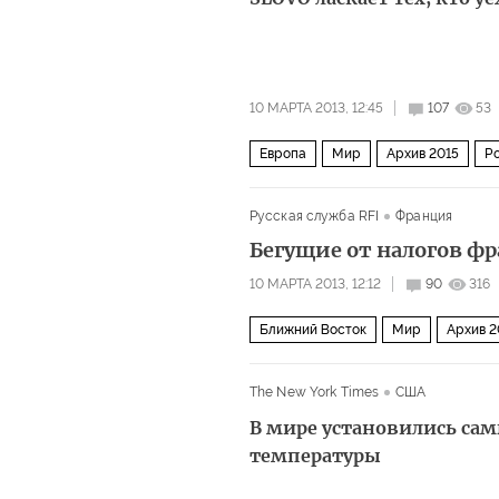
10 МАРТА 2013, 12:45
107
53
Европа
Мир
Архив 2015
Р
Русская служба RFI
Франция
Бегущие от налогов ф
10 МАРТА 2013, 12:12
90
316
Ближний Восток
Мир
Архив 2
The New York Times
США
В мире установились сам
температуры