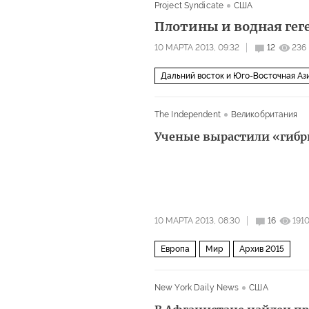
Project Syndicate
США
Плотины и водная гег
10 МАРТА 2013, 09:32
12
236
Дальний восток и Юго-Восточная Аз
The Independent
Великобритания
Ученые вырастили «гибр
10 МАРТА 2013, 08:30
16
191
Европа
Мир
Архив 2015
New York Daily News
США