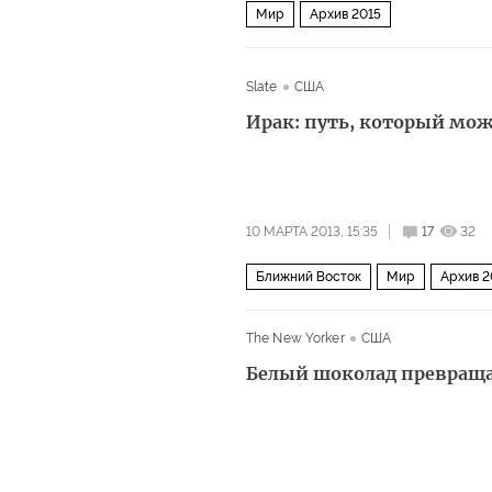
Мир
Архив 2015
Slate
США
Ирак: путь, который мо
10 МАРТА 2013, 15:35
17
32
Ближний Восток
Мир
Архив 2
The New Yorker
США
Белый шоколад превраща