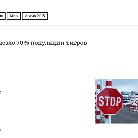
ия
Мир
Архив 2015
счезло 70% популяции тигров
т
2