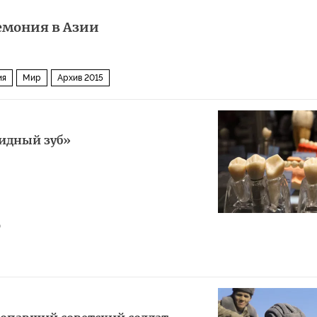
емония в Азии
ия
Мир
Архив 2015
идный зуб»
0