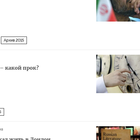
Архив 2015
 – какой прок?
5
ия
ехал жить в Лондон