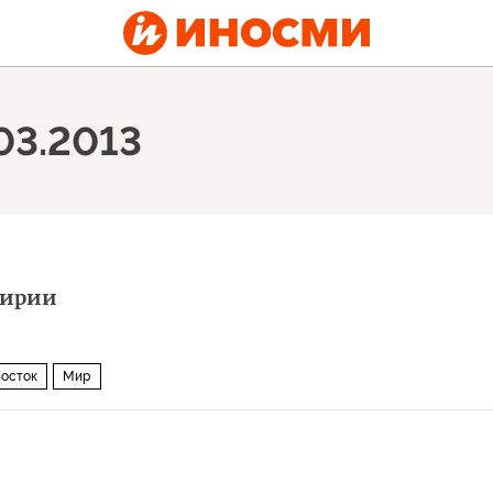
03.2013
Сирии
осток
Мир