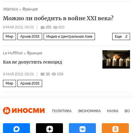
Atlantico
Франция
Можно ли победить в войне XXI века?
9 МАЯ 2013, 00:01
251
610
Мир
Архив 2015
Индия и Центральная Азия
Еще
2
Африка
Ближний Восток
Le HuffPost
Франция
Как не допустить геноцид
9 МАЯ 2013, 00:01
35
599
Мир
Архив 2015
ПОЛИТИКА
ЭКОНОМИКА
НАУКА
ВОЕ