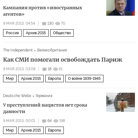
Кампания против «иностранных
агентов»
9 МАЯ 2013, 04:54
130
70
Россия
Архив 2015
Общество
The Independent
Великобритания
Как СМИ помогали освобождать Париж
9 МАЯ 2013, 03:09
18
61
Мир
Архив 2015
Европа
О войне 1939-1945
Deutsche Welle
Германия
У преступлений нацистов нет срока
давности
9 МАЯ 2013, 00:01
64
198
Мир
Архив 2015
Европа