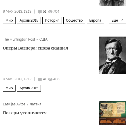
9 МАЯ 2013, 13:13
51
704
Мир
Архив 2015
История
Общество
Европа
Еще
4
Балтия
СНГ и Балтия
Россия
О войне 1939-1945
The Huffington Post
США
Оперы Вагнера: снова скандал
9 МАЯ 2013, 12:12
41
405
Мир
Архив 2015
Latvijas Avize
Латвия
Потери уточняются