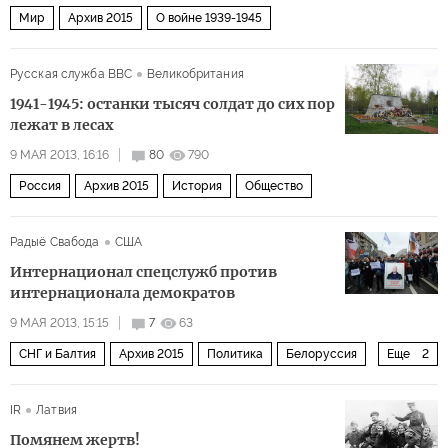
Мир
Архив 2015
О войне 1939-1945
Русская служба BBC
Великобритания
1941-1945: останки тысяч солдат до сих пор
лежат в лесах
9 МАЯ 2013, 16:16
80
790
Россия
Архив 2015
История
Общество
Радыё Свабода
США
Интернационал спецслужб против
интернационала демократов
9 МАЯ 2013, 15:15
7
63
СНГ и Балтия
Архив 2015
Политика
Белоруссия
Еще
2
Россия
Закавказье
IR
Латвия
Помянем жертв!