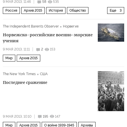
9 МАЯ 2013, 11:46
58
535
Россия
Архив 2015
История
Общество
Еще
3
Европа
Мир
О войне 1939-1945
The Independent Barents Observer
Норвегия
Норвежско-российские военно-морские
учения
9 МАЯ 2013, 11:11
2
153
Мир
Архив 2015
The New York Times
США
Последнее сражение
9 МАЯ 2013, 10:10
195
147
Мир
Архив 2015
О войне 1939-1945
Архивы