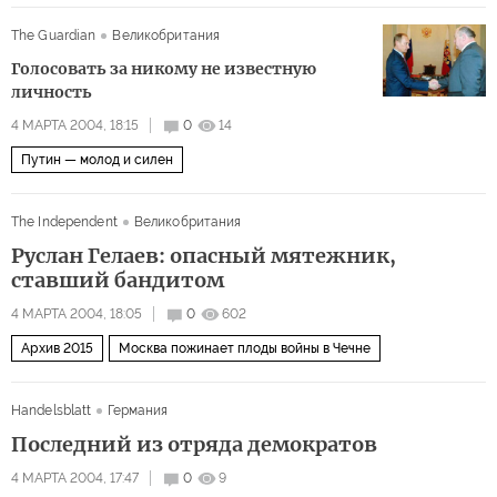
The Guardian
Великобритания
Голосовать за никому не известную
личность
4 МАРТА 2004, 18:15
0
14
Путин — молод и силен
The Independent
Великобритания
Руслан Гелаев: опасный мятежник,
ставший бандитом
4 МАРТА 2004, 18:05
0
602
Архив 2015
Москва пожинает плоды войны в Чечне
Handelsblatt
Германия
Последний из отряда демократов
4 МАРТА 2004, 17:47
0
9