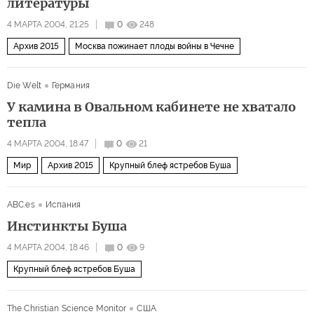
литературы
4 МАРТА 2004, 21:25
0
248
Архив 2015
Москва пожинает плоды войны в Чечне
Die Welt
Германия
У камина в Овальном кабинете не хватало
тепла
4 МАРТА 2004, 18:47
0
21
Мир
Архив 2015
Крупный блеф ястребов Буша
ABC.es
Испания
Инстинкты Буша
4 МАРТА 2004, 18:46
0
9
Крупный блеф ястребов Буша
The Christian Science Monitor
США