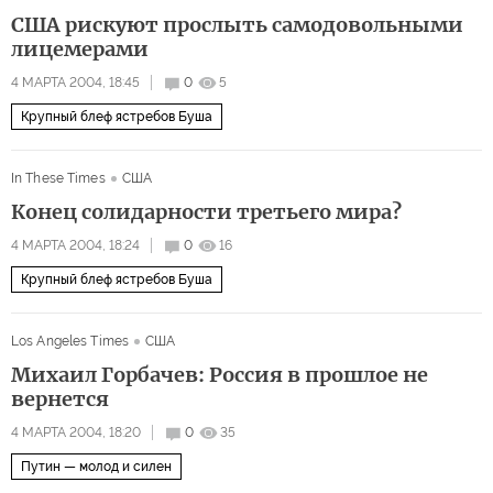
США рискуют прослыть самодовольными
лицемерами
4 МАРТА 2004, 18:45
0
5
Крупный блеф ястребов Буша
In These Times
США
Конец солидарности третьего мира?
4 МАРТА 2004, 18:24
0
16
Крупный блеф ястребов Буша
Los Angeles Times
США
Михаил Горбачев: Россия в прошлое не
вернется
4 МАРТА 2004, 18:20
0
35
Путин — молод и силен