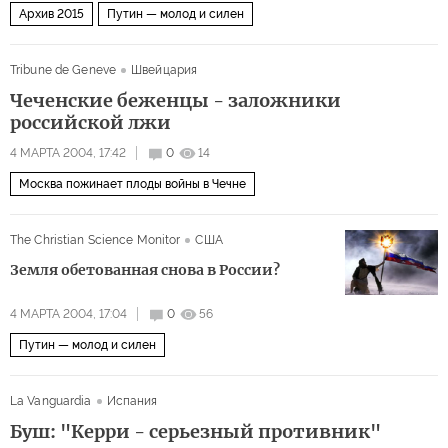
Архив 2015
Путин — молод и силен
Tribune de Geneve
Швейцария
Чеченские беженцы - заложники
российской лжи
4 МАРТА 2004, 17:42
0
14
Москва пожинает плоды войны в Чечне
The Christian Science Monitor
США
Земля обетованная снова в России?
4 МАРТА 2004, 17:04
0
56
Путин — молод и силен
La Vanguardia
Испания
Буш: "Керри - серьезный противник"