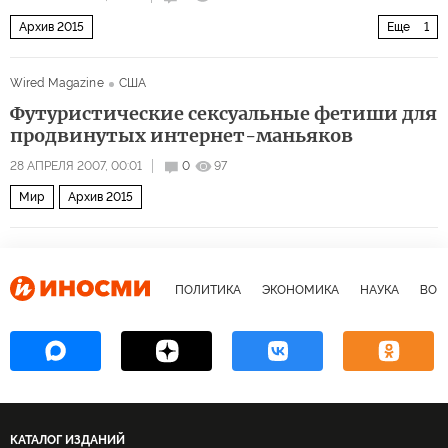
Архив 2015
Еще
1
Каким запомнят Бориса Ельцина россияне и весь мир?
Wired Magazine
США
Футуристические сексуальные фетиши для
продвинутых интернет-маньяков
28 АПРЕЛЯ 2007, 00:01
0
97
Мир
Архив 2015
ПОЛИТИКА
ЭКОНОМИКА
НАУКА
ВОЕ
КАТАЛОГ ИЗДАНИЙ