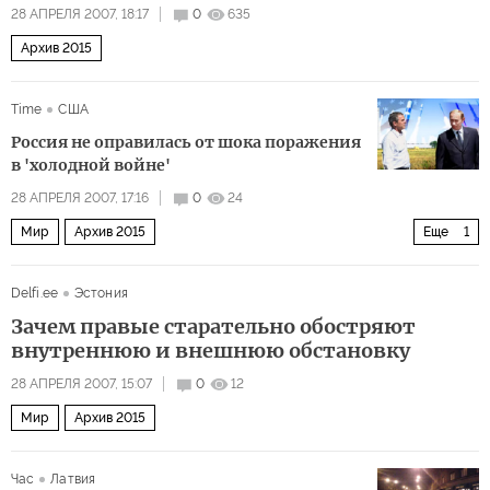
28 АПРЕЛЯ 2007, 18:17
0
635
Архив 2015
Time
США
Россия не оправилась от шока поражения
в 'холодной войне'
28 АПРЕЛЯ 2007, 17:16
0
24
Мир
Архив 2015
Еще
1
Владимир Путин и «звездные войны»
Delfi.ee
Эстония
Зачем правые старательно обостряют
внутреннюю и внешнюю обстановку
28 АПРЕЛЯ 2007, 15:07
0
12
Мир
Архив 2015
Час
Латвия