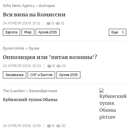
Sofia News Agency
Болгария
Вся вина на Комиссии
24 АПРЕЛЯ 2009, 15:31
0
31
Европа
Мир
Архив 2015
Еще
1
Восточная Европа: конец стабильности?
Грузия online
Грузия
Оппозиция или 'пятая колонна'?
24 АПРЕЛЯ 2009, 15:03
0
29
Закавказье
СНГ и Балтия
Архив 2015
The Guardian
Великобритания
Кубинский тупик Обамы
24 АПРЕЛЯ 2009, 14:59
0
30