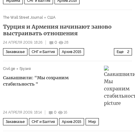
Украина
СНГ и Балтия
Архив 2015
The Wall Street Journal
США
Турция и Армения начинают заново
выстраивать отношения
24 АПРЕЛЯ 2009, 18:26
0
28
Закавказье
СНГ и Балтия
Архив 2015
Еще
2
Ближний Восток
Мир
Civil.ge
Грузия
Саакашвили: "Мы сохраним
стабильность "
24 АПРЕЛЯ 2009, 18:14
0
16
Закавказье
СНГ и Балтия
Архив 2015
Мир