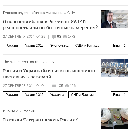
Русская служба «Голоса Америки»
США
Отключение банков России от SWIFT:
реальность или несбыточные намерения?
27 СЕНТЯБРЯ 2014, 04:28
83
1773
Россия
Архив 2015
Экономика
США и Канада
Еще
1
Мир
The Wall Street Journal
США
Россия и Украина близки к соглашению о
поставках газа зимой
27 СЕНТЯБРЯ 2014, 04:04
105
126
Россия
Архив 2015
Украина
СНГ и Балтия
Еще
1
Ситуация на Украине
ИноСМИ
Россия
Готов ли Тегеран помочь России?