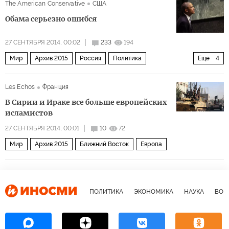
The American Conservative
США
Обама серьезно ошибся
27 СЕНТЯБРЯ 2014, 00:02
233
194
Мир
Архив 2015
Россия
Политика
Еще
4
США и Канада
Украина
СНГ и Балтия
Les Echos
Франция
Ближний Восток
В Сирии и Ираке все больше европейских
исламистов
27 СЕНТЯБРЯ 2014, 00:01
10
72
Мир
Архив 2015
Ближний Восток
Европа
ПОЛИТИКА
ЭКОНОМИКА
НАУКА
ВОЕ