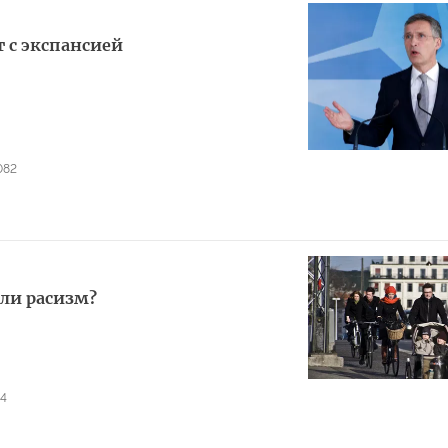
 с экспансией
082
ли расизм?
4