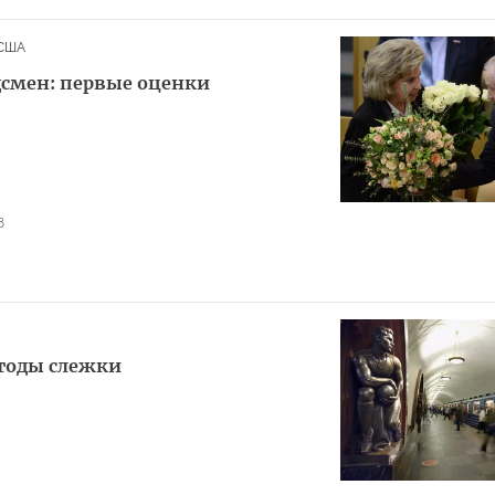
США
смен: первые оценки
8
тоды слежки