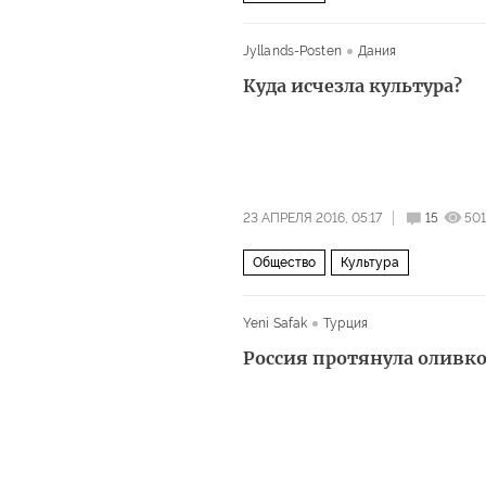
Jyllands-Posten
Дания
Куда исчезла культура?
23 АПРЕЛЯ 2016, 05:17
15
50
Общество
Культура
Yeni Safak
Турция
Россия протянула оливк