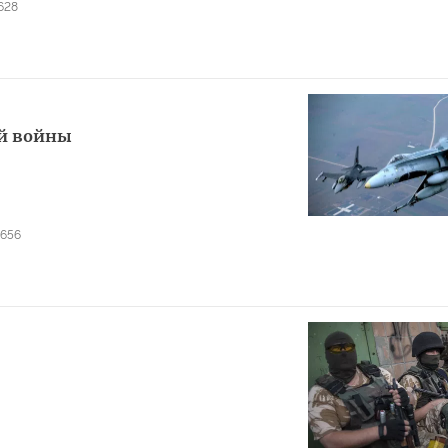
628
ой войны
0656