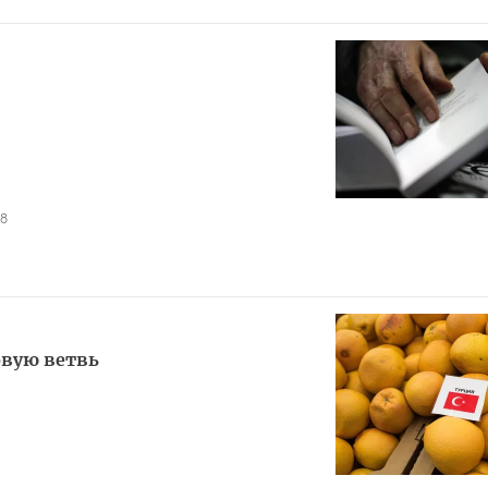
18
овую ветвь