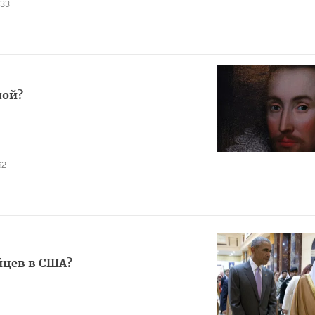
833
ной?
62
йцев в США?