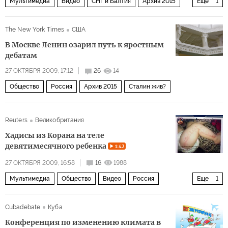
Мультимедиа
Видео
СНГ и Балтия
Архив 2015
Еще
1
Закавказье
The New York Times
США
В Москве Ленин озарил путь к яростным
дебатам
27 ОКТЯБРЯ 2009, 17:12
26
14
Общество
Россия
Архив 2015
Сталин жив?
Reuters
Великобритания
Хадисы из Корана на теле
девятимесячного ребенка
1:42
27 ОКТЯБРЯ 2009, 16:58
16
1988
Мультимедиа
Общество
Видео
Россия
Еще
1
Архив 2015
Cubadebate
Куба
Конференция по изменению климата в