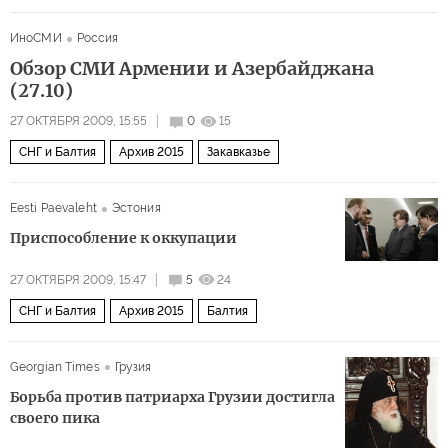
ИноСМИ
Россия
Обзор СМИ Армении и Азербайджана
(27.10)
27 ОКТЯБРЯ 2009, 15:55
0
15
СНГ и Балтия
Архив 2015
Закавказье
Eesti Paevaleht
Эстония
Приспособление к оккупации
27 ОКТЯБРЯ 2009, 15:47
5
24
СНГ и Балтия
Архив 2015
Балтия
Georgian Times
Грузия
Борьба против патриарха Грузии достигла
своего пика