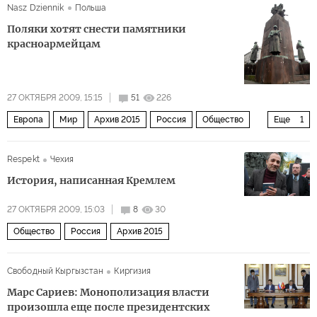
Nasz Dziennik
Польша
Поляки хотят снести памятники
красноармейцам
27 ОКТЯБРЯ 2009, 15:15
51
226
Европа
Мир
Архив 2015
Россия
Общество
Еще
1
Политика
Respekt
Чехия
История, написанная Кремлем
27 ОКТЯБРЯ 2009, 15:03
8
30
Общество
Россия
Архив 2015
Свободный Кыргызстан
Киргизия
Марс Сариев: Монополизация власти
произошла еще после президентских