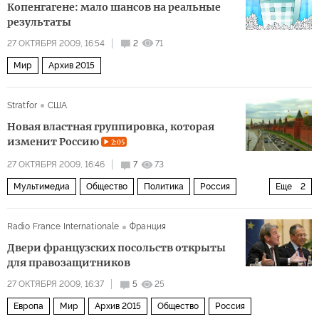
Копенгагене: мало шансов на реальные
результаты
27 ОКТЯБРЯ 2009, 16:54
2
71
Мир
Архив 2015
Stratfor
США
Новая властная группировка, которая
изменит Россию
2:05
27 ОКТЯБРЯ 2009, 16:46
7
73
Мультимедиа
Общество
Политика
Россия
Еще
2
Архив 2015
Видео
Radio France Internationale
Франция
Двери французских посольств открыты
для правозащитников
27 ОКТЯБРЯ 2009, 16:37
5
25
Европа
Мир
Архив 2015
Общество
Россия