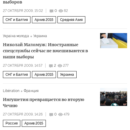
выборов
27 ОКТЯБРЯ 2009, 15:02
0
82
СНГ и Балтия
Архив 2015
Средняя Азия
Украiна молода
Украина
Николай Маломуж: Иностранные
спецслужбы сейчас не вмешиваются в
наши выборы
27 ОКТЯБРЯ 2009, 14:57
2
277
СНГ и Балтия
Архив 2015
Украина
Libération
Франция
Ингушетия превращается во вторую
Чечню
27 ОКТЯБРЯ 2009, 14:26
0
479
Россия
Архив 2015