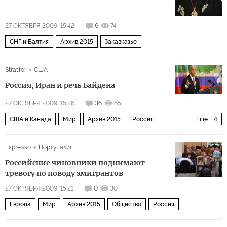
27 ОКТЯБРЯ 2009, 15:42
6
74
СНГ и Балтия
Архив 2015
Закавказье
Stratfor
США
Россия, Иран и речь Байдена
27 ОКТЯБРЯ 2009, 15:36
36
65
США и Канада
Мир
Архив 2015
Россия
Еще
4
Политика
Ближний Восток
Европа
Expresso
Португалия
Иран в самом центре ближневосточной игры
Российские чиновники поднимают
тревогу по поводу эмигрантов
27 ОКТЯБРЯ 2009, 15:21
0
30
Европа
Мир
Архив 2015
Общество
Россия