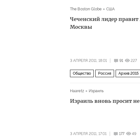
The Boston Globe
США
Чеченский лидер правит 
Москвы
3 АПРЕЛЯ 2011, 18:01
91
227
Общество
Россия
Архив 2015
Haaretz
Израиль
Израиль вновь просит н
3 АПРЕЛЯ 2011, 17:01
177
49