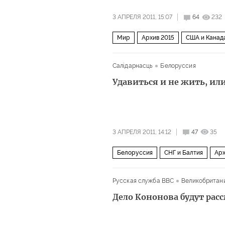
3 АПРЕЛЯ 2011, 15:07
64
232
Мир
Архив 2015
США и Канад
Салiдарнасць
Белоруссия
Удавиться и не жить, и
3 АПРЕЛЯ 2011, 14:12
47
35
Белоруссия
СНГ и Балтия
Арх
Русская служба BBC
Великобритан
Дело Кононова будут рас