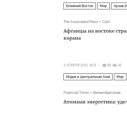
Ближний Восток
Мир
Архив 2
The Associated Press
США
Афганцы на востоке стр
корана
3 АПРЕЛЯ 2011, 16:11
51
35
Индия и Центральная Азия
Мир
Financial Times
Великобритания
Атомная энергетика: уде