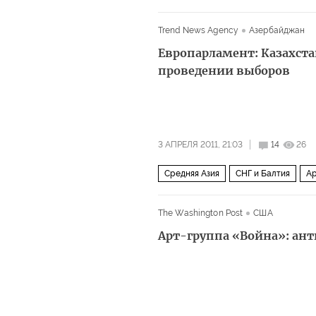
Trend News Agency
Азербайджан
Европарламент: Казахста
проведении выборов
3 АПРЕЛЯ 2011, 21:03
14
26
Средняя Азия
СНГ и Балтия
Ар
The Washington Post
США
Арт-группа «Война»: ант