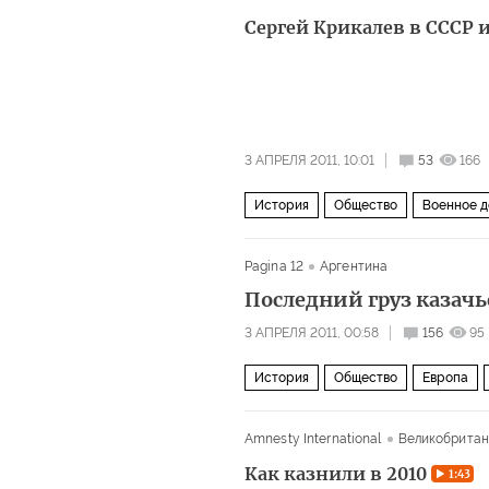
Сергей Крикалев в СССР 
3 АПРЕЛЯ 2011, 10:01
53
166
История
Общество
Военное д
Pagina 12
Аргентина
Последний груз казач
3 АПРЕЛЯ 2011, 00:58
156
95
История
Общество
Европа
Amnesty International
Великобритан
Как казнили в 2010
1:43