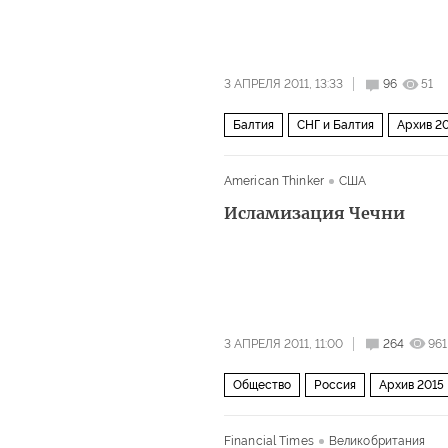
3 АПРЕЛЯ 2011, 13:33
96
51
Балтия
СНГ и Балтия
Архив 2
American Thinker
США
Исламизация Чечни
3 АПРЕЛЯ 2011, 11:00
264
961
Общество
Россия
Архив 2015
Financial Times
Великобритания