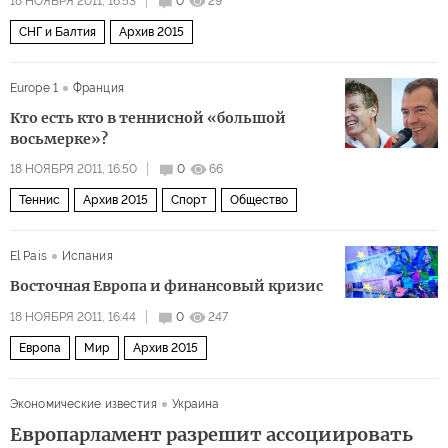
18 НОЯБРЯ 2011, 16:53
0
29
СНГ и Балтия
Архив 2015
Europe 1
Франция
Кто есть кто в теннисной «большой
восьмерке»?
18 НОЯБРЯ 2011, 16:50
0
66
Теннис
Архив 2015
Спорт
Общество
El Pais
Испания
Восточная Европа и финансовый кризис
18 НОЯБРЯ 2011, 16:44
0
247
Европа
Мир
Архив 2015
Экономические известия
Украина
Европарламент разрешит ассоциировать