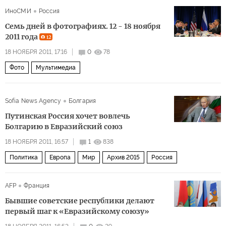
ИноСМИ
Россия
Семь дней в фотографиях. 12 - 18 ноября
2011 года
12
18 НОЯБРЯ 2011, 17:16
0
78
Фото
Мультимедиа
Sofia News Agency
Болгария
Путинская Россия хочет вовлечь
Болгарию в Евразийский союз
18 НОЯБРЯ 2011, 16:57
1
838
Политика
Европа
Мир
Архив 2015
Россия
AFP
Франция
Бывшие советские республики делают
первый шаг к «Евразийскому союзу»