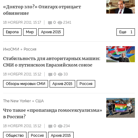
«Доктор зло?» Олигарх отрицает
обвинение
18 НОЯБРЯ 2011, 15:17
0
2341
Европа
Мир
Архив 2015
Еще
1
Березовский vs Абрамович
ИноСМИ
Россия
Стабильность для авторитарных машин:
СМИ о путинском Евразийском союзе
18 НОЯБРЯ 2011, 15:12
0
33
Обзоры мировых СМИ
Архив 2015
Россия
The New Yorker
США
Что такое «пропаганда гомосексуализма»
в России?
18 НОЯБРЯ 2011, 15:12
0
234
Общество
Россия
Архив 2015