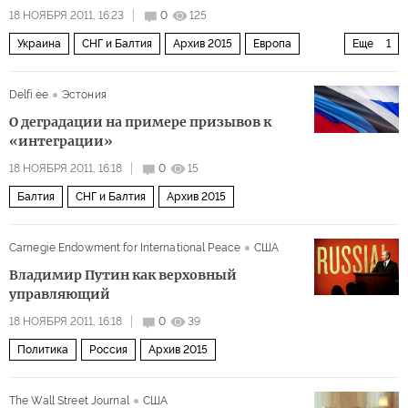
18 НОЯБРЯ 2011, 16:23
0
125
Украина
СНГ и Балтия
Архив 2015
Европа
Еще
1
Мир
Delfi.ee
Эстония
О деградации на примере призывов к
«интеграции»
18 НОЯБРЯ 2011, 16:18
0
15
Балтия
СНГ и Балтия
Архив 2015
Carnegie Endowment for International Peace
США
Владимир Путин как верховный
управляющий
18 НОЯБРЯ 2011, 16:18
0
39
Политика
Россия
Архив 2015
The Wall Street Journal
США