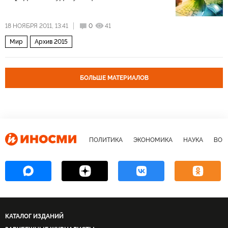
18 НОЯБРЯ 2011, 13:41
0
41
Мир
Архив 2015
БОЛЬШЕ МАТЕРИАЛОВ
ПОЛИТИКА
ЭКОНОМИКА
НАУКА
ВОЕ
КАТАЛОГ ИЗДАНИЙ