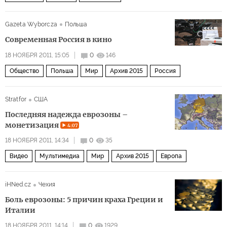
Gazeta Wyborcza
Польша
Современная Россия в кино
18 НОЯБРЯ 2011, 15:05
0
146
Общество
Польша
Мир
Архив 2015
Россия
Stratfor
США
Последняя надежда еврозоны –
монетизация
4:07
18 НОЯБРЯ 2011, 14:34
0
35
Видео
Мультимедиа
Мир
Архив 2015
Европа
iHNed.cz
Чехия
Боль еврозоны: 5 причин краха Греции и
Италии
18 НОЯБРЯ 2011, 14:14
0
1929