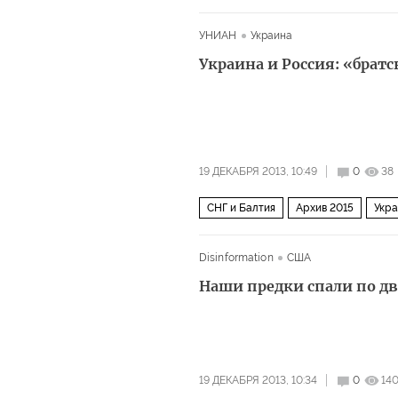
УНИАН
Украина
Украина и Россия: «брат
19 ДЕКАБРЯ 2013, 10:49
0
38
СНГ и Балтия
Архив 2015
Укр
Disinformation
США
Наши предки спали по два
19 ДЕКАБРЯ 2013, 10:34
0
140