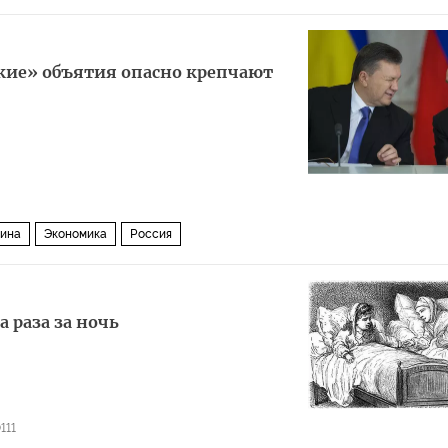
ские» объятия опасно крепчают
аина
Экономика
Россия
 раза за ночь
111