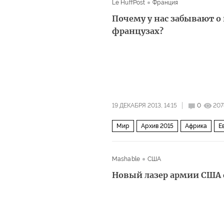
Le HuffPost
Франция
Почему у нас забывают о
французах?
19 ДЕКАБРЯ 2013, 14:15
0
207
Мир
Архив 2015
Африка
Е
Mashable
США
Новый лазер армии США 