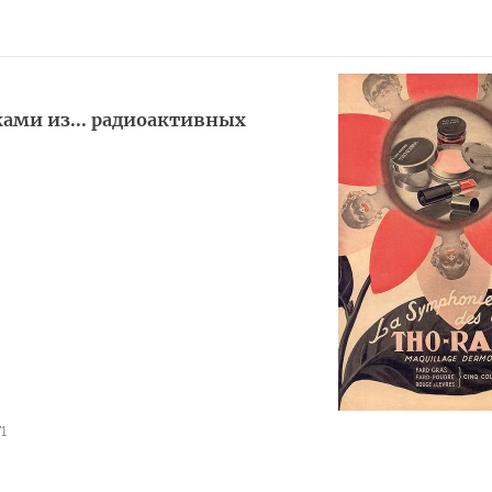
ками из... радиоактивных
1