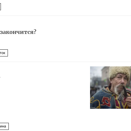
 закончится?
ток
?
аина