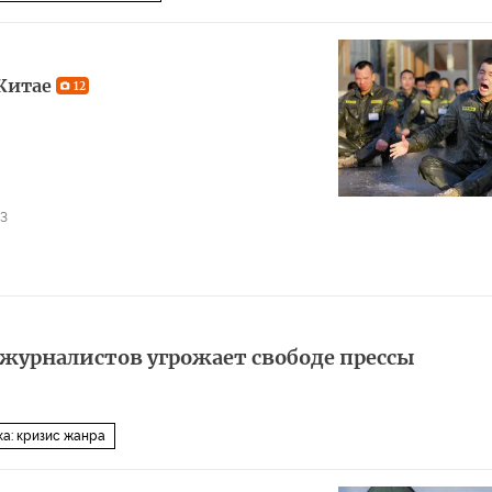
 Китае
12
43
журналистов угрожает свободе прессы
а: кризис жанра