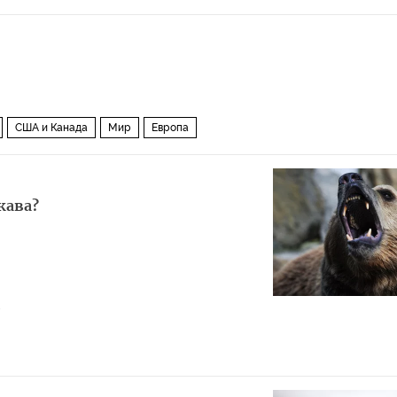
США и Канада
Мир
Европа
жава?