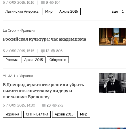
5 ИЮЛЯ 2015, 16:16
9
104
Латинская Америка
Мир
Архив 2015
Еще
1
США и Канада
La Croix
Франция
Российская культура: час академизма
5 ИЮЛЯ 2015, 15:15
13
806
Россия
Архив 2015
Общество
УНИАН
Украина
В Днепродзержинске решили убрать
памятник советскому лидеру и
«земляку» Брежневу
5 ИЮЛЯ 2015, 14:30
28
272
Украина
СНГ и Балтия
Архив 2015
Мир