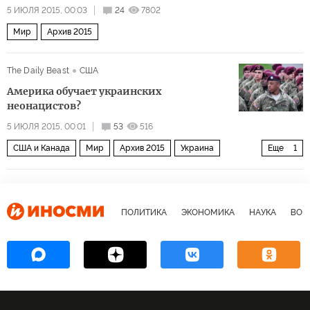
5 ИЮЛЯ 2015, 00:03
24
7802
Мир
Архив 2015
The Daily Beast
США
Америка обучает украинских
неонацистов?
5 ИЮЛЯ 2015, 00:01
53
516
США и Канада
Мир
Архив 2015
Украина
Еще
1
СНГ и Балтия
ПОЛИТИКА
ЭКОНОМИКА
НАУКА
ВОЕ