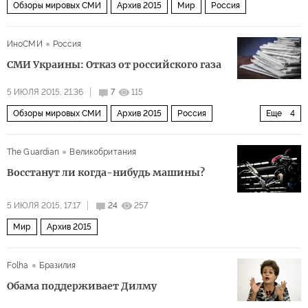
Обзоры мировых СМИ
Архив 2015
Мир
Россия
ИноСМИ
Россия
СМИ Украины: Отказ от российского газа
5 ИЮЛЯ 2015, 21:36
7
115
Обзоры мировых СМИ
Архив 2015
Россия
Еще
4
Политика
Экономика
СНГ и Балтия
Украина
The Guardian
Великобритания
Восстанут ли когда-нибудь машины?
5 ИЮЛЯ 2015, 17:17
24
257
Мир
Архив 2015
Folha
Бразилия
Обама поддерживает Дилму